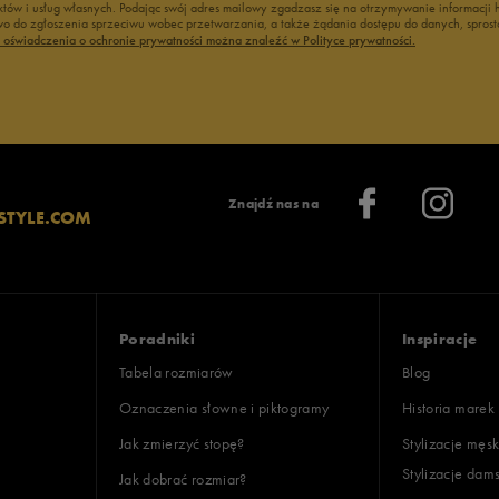
duktów i usług własnych. Podając swój adres mailowy zgadzasz się na otrzymywanie informacj
 do zgłoszenia sprzeciwu wobec przetwarzania, a także żądania dostępu do danych, sprost
oki
ć oświadczenia o ochronie prywatności można znaleźć w Polityce prywatności.
lientów
Znajdź nas na
STYLE.COM
Wyczyść
Szukaj
Poradniki
Inspiracje
Tabela rozmiarów
Blog
Oznaczenia słowne i piktogramy
Historia marek
Jak zmierzyć stopę?
Stylizacje męsk
Stylizacje dam
Jak dobrać rozmiar?