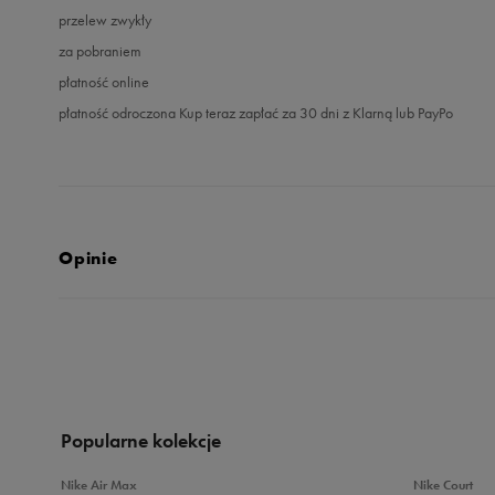
przelew zwykły
za pobraniem
płatność online
płatność odroczona Kup teraz zapłać za 30 dni z Klarną lub PayPo
Opinie
4.8
opinii klientów
4
z całego okresu
zebranych i zweryfikowanych przez
Popularne kolekcje
Nike Air Max
Nike Court