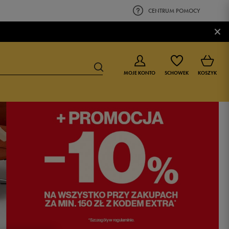
CENTRUM POMOCY
×
MOJE KONTO
SCHOWEK
KOSZYK
BUTY DLA CHŁOPCA
BUTY DLA DZIEWCZYNKI
0-4 lat
0-4 lat
4-8 lat
4-8 lat
9-16 lat
9-16 lat