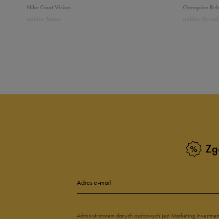
Nike Court Vision
Champion Re
adidas Terrex
adidas Grand 
5
7
Puma Caven
Vans Filmore
adidas Breaknet
Skechers Uno
4
2
Zobacz również
3
Białe sneakersy męskie
Czarne sneake
2
Sneakersy zimowe męskie
Sneakersy nisk
Buty Fila męskie
Białe buty męs
1
Buty czerwone męskie
Buty niebieski
Buty męskie Puma
Buty męskie w
Zg
Buty męskie 43
Buty męskie 4
Zgodność z rozmiarem
Liczba głosów
Adres e-mail
zaniżony
zgodny
zawyż
Szerokość
Liczba głosów
Administratorem danych osobowych jest Marketing Investme