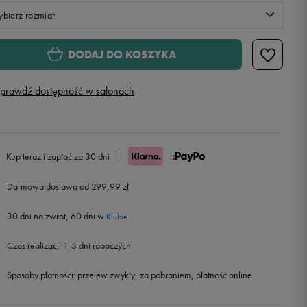
bierz rozmiar
Rozmiary EU
Rozmiary US
DODAJ DO KOSZYKA
41
26,5 cm
prawdź dostępność w salonach
42
27 cm
43
28 cm
Kup teraz i zapłać za 30 dni
|
44
28,5 cm
Darmowa dostawa od 299,99 zł
30 dni na zwrot, 60 dni w
45
29,5 cm
Klubie
Czas realizacji 1-5 dni roboczych
46
30 cm
Sposoby płatności:
przelew zwykły, za pobraniem, płatność online