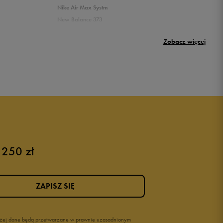
Nike Air Max Systm
New Balance 373
Umbro Griffin
Zobacz więcej
New Balance 500
Puma sneakersy męskie
Buty adidas męskie
Buty męskie czarne
Buty męskie Nike
Buty męskie 42
 250 zł
Buty męskie 46
ZAPISZ SIĘ
wyżej dane będą przetwarzane w prawnie uzasadnionym