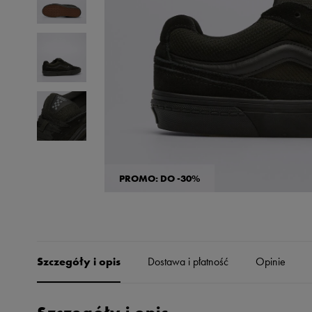
Skechers
Timberland
Umbro
Under Armour
Up8
U.S. Polo ASSN.
Vans
PROMO: DO -30%
Szczegóły i opis
Dostawa i płatność
Opinie