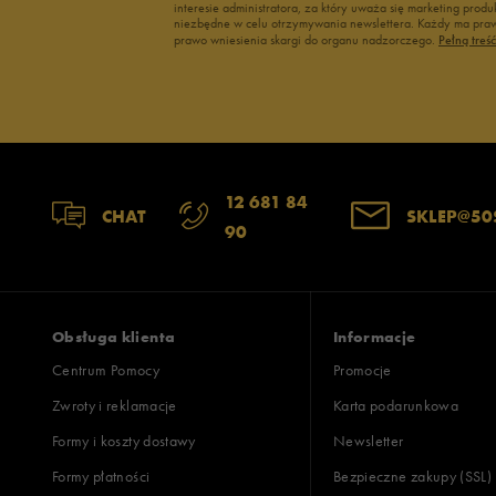
interesie administratora, za który uważa się marketing pro
niezbędne w celu otrzymywania newslettera. Każdy ma prawo
wąski
standardowy
szer
prawo wniesienia skargi do organu nadzorczego.
Pełną treś
Jak zbieramy opinie?
Opinie k
12 681 84
CHAT
SKLEP@50
90
Obsługa klienta
Informacje
Centrum Pomocy
Promocje
Zwroty i reklamacje
Karta podarunkowa
Formy i koszty dostawy
Newsletter
Formy płatności
Bezpieczne zakupy (SSL)