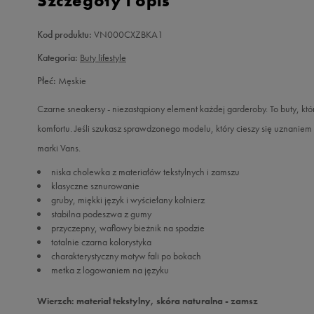
Szczegóły i opis
Kod produktu:
VN000CXZBKA1
Kategoria:
Buty lifestyle
Płeć:
Męskie
Czarne sneakersy - niezastąpiony element każdej garderoby. To buty, któr
komfortu. Jeśli szukasz sprawdzonego modelu, który cieszy się uznaniem 
marki Vans.
niska cholewka z materiałów tekstylnych i zamszu
klasyczne sznurowanie
gruby, miękki język i wyściełany kołnierz
stabilna podeszwa z gumy
przyczepny, waflowy bieżnik na spodzie
totalnie czarna kolorystyka
charakterystyczny motyw fali po bokach
metka z logowaniem na języku
Wierzch: materiał tekstylny, skóra naturalna - zamsz