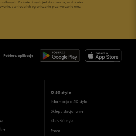
i handlowych. Podanie danych jest dobrowolne, aczkolwiek
owania, usunięcia lub ograniczenia przetwarzania oraz
Pobierz aplikację
O 50 style
Informacje o 50 style
Sklepy stacjonarne
ie
Klub 50 style
skie
Praca