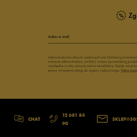
1
Zobacz również
Zg
Klapki Nike
Białe adidasy
New Balance damskie
Czarne adidas
Buty Nike damskie
Buty Fila dams
Adres e-mail
Buty adidas damskie
Buty Reebok d
Jak zbieramy opinie?
Japonki
Buty na platfo
Opinie k
Administratorem danych osobowych jest Marketing Investme
interesie administratora, za który uważa się marketing pro
niezbędne w celu otrzymywania newslettera. Każdy ma prawo
prawo wniesienia skargi do organu nadzorczego.
Pełną treś
12 681 84
CHAT
SKLEP@50
90