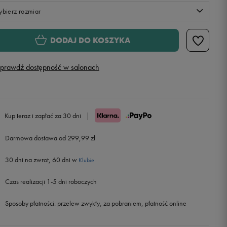
bierz rozmiar
Rozmiary EU
Rozmiary US
DODAJ DO KOSZYKA
35,5
22 cm
Powiadom o dostępności
prawdź dostępność w salonach
36
22,5 cm
37
23 cm
Kup teraz i zapłać za 30 dni
|
37,5
23,5 cm
Darmowa dostawa od 299,99 zł
30 dni na zwrot, 60 dni w
38
24 cm
Klubie
Czas realizacji 1-5 dni roboczych
38,5
24,5 cm
Sposoby płatności:
przelew zwykły, za pobraniem, płatność online
39
25 cm