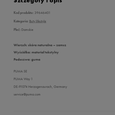
Szczegóły i opis
Kod produktu:
39646401
Kategoria:
Buty lifestyle
Płeć:
Damskie
Wierzch: skóra naturalna – zamsz
Wyściółka: materiał tekstylny
Podeszwa: guma
PUMA SE
PUMA Way 1
DE-91074 Herzogenaurach, Germany
service@puma.com