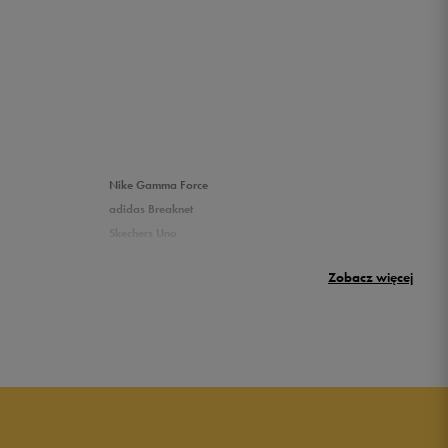
Nike Gamma Force
adidas Breaknet
Skechers Uno
Nike Huarache
Zobacz więcej
New Balance 500