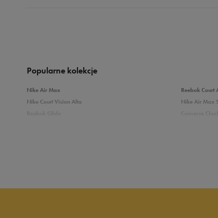
5.0
opinii klientów
1
z całego okresu
zebranych i zweryfikowanych przez
Popularne kolekcje
Nike Air Max
Reebok Court 
Nike Court Vision Alta
Nike Air Max 
Reebok Glide
Converse Chuck
5
10
Reebok Classic
New Balance 
Puma Carina
adidas Grand 
4
Sprawdź podobne kategorie
3
Białe Sneakersy
Sneakersy adi
Czarne sneakersy damskie
Sneakersy dam
2
Kolorowe sneakersy damskie
Wysokie sneak