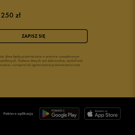
 250 zł
Różowe buty
Buty na siłownię Nike
Buty damskie 37
ZAPISZ SIĘ
Buty damskie 38
Buty damskie 39
wyżej dane będą przetwarzane w prawnie uzasadnionym
i handlowych. Podanie danych jest dobrowolne, aczkolwiek
owania, usunięcia lub ograniczenia przetwarzania oraz
Pobierz aplikację