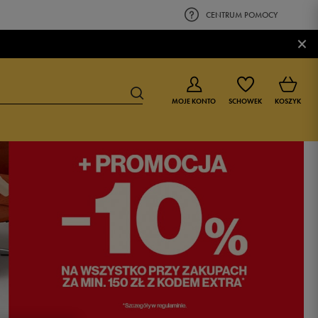
CENTRUM POMOCY
×
MOJE KONTO
SCHOWEK
KOSZYK
BUTY DLA CHŁOPCA
BUTY DLA DZIEWCZYNKI
0-4 lat
0-4 lat
4-8 lat
4-8 lat
9-16 lat
9-16 lat