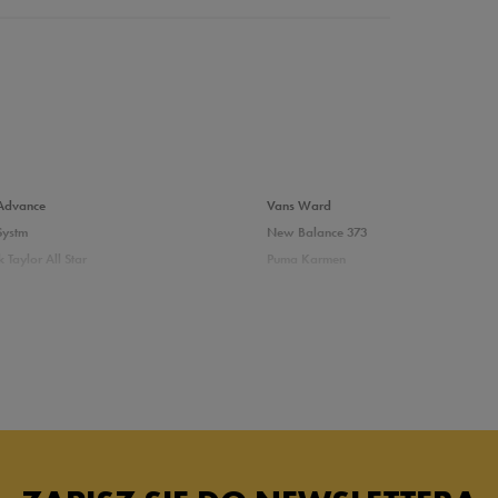
Advance
Vans Ward
Systm
New Balance 373
 Taylor All Star
Puma Karmen
0%
237
Vans Filmore
Court
adidas Ozelle
0%
0%
das damskie
Białe sneakersy damskie adidas
skie skórzane
Białe sneakersy damskie Nike
0%
ersy damskie
Sneakersy Puma damskie białe