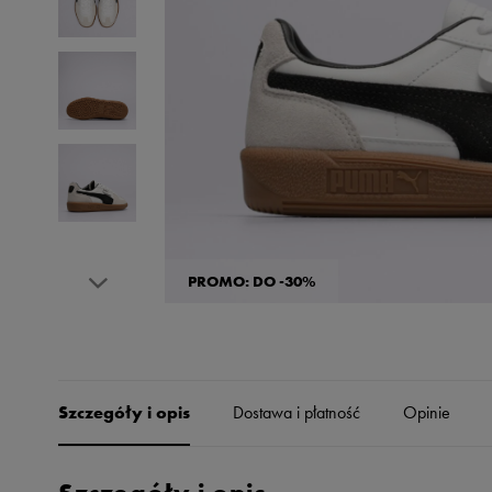
Skechers
Timberland
Umbro
Under Armour
Up8
U.S. Polo ASSN.
Vans
PROMO: DO -30%
Szczegóły i opis
Dostawa i płatność
Opinie