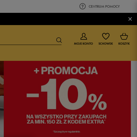
CENTRUM POMOCY
×
MOJE KONTO
SCHOWEK
KOSZYK
BUTY DLA CHŁOPCA
BUTY DLA DZIEWCZYNKI
0-4 lat
0-4 lat
4-8 lat
4-8 lat
9-16 lat
9-16 lat