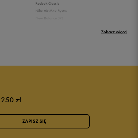
Reebok Classic
Nike Air Max Systm
New Balance 373
Umbro Griffin
Zobacz więcej
New Balance 500
Puma sneakersy męskie
Buty adidas męskie
Buty męskie czarne
Buty męskie Nike
Buty męskie 42
 250 zł
Buty męskie 46
ZAPISZ SIĘ