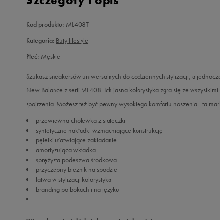
Szczegóły i opis
Kod produktu:
ML408T
Kategoria:
Buty lifestyle
Płeć:
Męskie
Szukasz sneakersów uniwersalnych do codziennych stylizacji, a jednoc
New Balance z serii ML408. Ich jasna kolorystyka zgra się ze wszystkim
spojrzenia. Możesz też być pewny wysokiego komfortu noszenia - ta marka
przewiewna cholewka z siateczki
syntetyczne nakładki wzmacniające konstrukcję
pętelki ułatwiające zakładanie
amortyzująca wkładka
sprężysta podeszwa środkowa
przyczepny bieżnik na spodzie
łatwa w stylizacji kolorystyka
branding po bokach i na języku