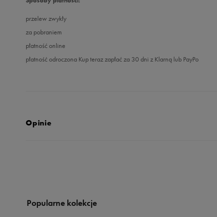
przelew zwykły
za pobraniem
płatność online
płatność odroczona Kup teraz zapłać za 30 dni z Klarną lub PayPo
Opinie
5.0
opinii klientów
106
z całego okresu
zebranych i zweryfikowanych przez
Popularne kolekcje