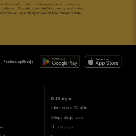
wyżej dane będą przetwarzane w prawnie uzasadnionym
i handlowych. Podanie danych jest dobrowolne, aczkolwiek
owania, usunięcia lub ograniczenia przetwarzania oraz
Pobierz aplikację
O 50 style
Informacje o 50 style
Sklepy stacjonarne
ie
Klub 50 style
skie