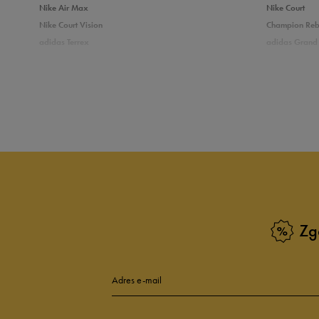
Nike Air Max
Nike Court
Nike Court Vision
Champion Re
adidas Terrex
adidas Grand 
5
9
Puma Caven
Vans Filmore
adidas Breaknet
Skechers Uno
4
Zobacz również
3
Białe sneakersy męskie
Czarne sneake
2
Sneakersy zimowe męskie
Sneakersy nisk
Buty Fila męskie
Białe buty męs
1
Buty czerwone męskie
Buty niebieski
Buty męskie Puma
Buty męskie w
Zg
Buty męskie 43
Buty męskie 4
Zgodność z rozmiarem
Liczba głosów:
Adres e-mail
zaniżony
zgodny
zawyż