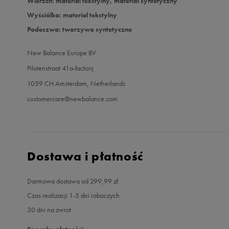
Wierzch: materiał tekstylny, materiał syntetyczny
Wyściółka: materiał tekstylny
Podeszwa: tworzywo syntetyczne
New Balance Europe BV
Pilotenstraat 41a-factorij
1059 CH Amsterdam, Netherlands
customercare@newbalance.com
Dostawa i płatność
Darmowa dostawa od 299,99 zł
Czas realizacji 1-5 dni roboczych
30 dni na zwrot
Sposoby płatności: