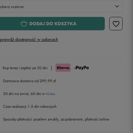
bierz rozmiar
Rozmiary EU
Rozmiary US
DODAJ DO KOSZYKA
41,5
26 cm
Powiadom o dostępności
prawdź dostępność w salonach
42
26,5 cm
42,5
27 cm
Kup teraz i zapłać za 30 dni
|
43
27,5 cm
Darmowa dostawa od 299,99 zł
30 dni na zwrot, 60 dni w
44
28 cm
Klubie
Czas realizacji 1-5 dni roboczych
44,5
28,5 cm
Sposoby płatności:
przelew zwykły, za pobraniem, płatność online
45
29 cm