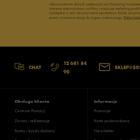
Szerokość
Liczba głosów:
Administratorem danych osobowych jest Marketing Investme
interesie administratora, za który uważa się marketing pro
niezbędne w celu otrzymywania newslettera. Każdy ma prawo
wąski
standardowy
szer
prawo wniesienia skargi do organu nadzorczego.
Pełną treś
Jak zbieramy opinie?
Opinie k
12 681 84
CHAT
SKLEP@50
90
Obsługa klienta
Informacje
Centrum Pomocy
Promocje
Zwroty i reklamacje
Karta podarunkowa
Formy i koszty dostawy
Newsletter