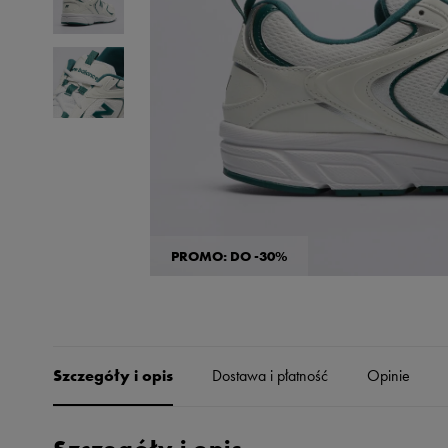
Skechers
Timberland
Umbro
Under Armour
Up8
U.S. Polo ASSN.
Vans
PROMO: DO -30%
Szczegóły i opis
Dostawa i płatność
Opinie