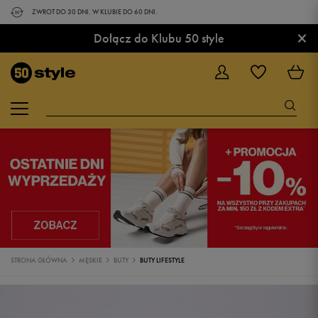
ZWROT DO 30 DNI. W KLUBIE DO 60 DNI.
×
Dołącz do Klubu 50 style
STRONA GŁÓWNA
MĘSKIE
BUTY
BUTY LIFESTYLE