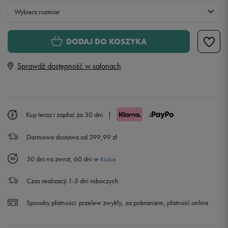
Wybierz rozmiar
Rozmiary EU
Rozmiary US
DODAJ DO KOSZYKA
41 1/3
26 cm
Sprawdź dostępność w salonach
42
26,5 cm
42 2/3
27 cm
Powiadom o dostępności
Kup teraz i zapłać za 30 dni
|
Darmowa dostawa od 299,99 zł
43 1/3
27,5 cm
30 dni na zwrot, 60 dni w
Klubie
44
28 cm
Czas realizacji 1-5 dni roboczych
44 2/3
28,5 cm
Powiadom o dostępności
Sposoby płatności:
przelew zwykły, za pobraniem, płatność online
45 1/3
29 cm