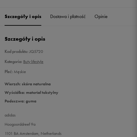
46
29,5 cm
Powiadom o dostępności
Szczegóły i opis
Dostawa i płatność
Opinie
46 2/3
30 cm
Powiadom o dostępności
Szczegóły i opis
Kod produktu:
JQ5720
Kategoria:
Buty lifestyle
Płeć:
Męskie
Wierzch: skóra naturalna
Wyściółka: materiał tekstylny
Podeszwa: guma
adidas
Hoogoorddreef 9a
1101 BA Amsterdam, Netherlands