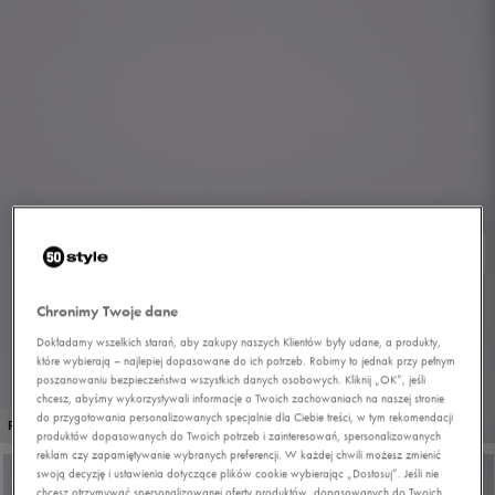
Chronimy Twoje dane
Dokładamy wszelkich starań, aby zakupy naszych Klientów były udane, a produkty,
które wybierają – najlepiej dopasowane do ich potrzeb. Robimy to jednak przy pełnym
poszanowaniu bezpieczeństwa wszystkich danych osobowych. Kliknij „OK”, jeśli
chcesz, abyśmy wykorzystywali informacje o Twoich zachowaniach na naszej stronie
do przygotowania personalizowanych specjalnie dla Ciebie treści, w tym rekomendacji
1/9
PROMO: DO -30%
produktów dopasowanych do Twoich potrzeb i zainteresowań, spersonalizowanych
reklam czy zapamiętywanie wybranych preferencji. W każdej chwili możesz zmienić
swoją decyzję i ustawienia dotyczące plików cookie wybierając „Dostosuj”. Jeśli nie
chcesz otrzymywać spersonalizowanej oferty produktów, dopasowanych do Twoich