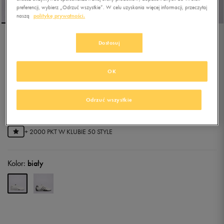
preferencji, wybierz „Odrzuć wszystkie”. W celu uzyskania więcej informacji, przeczytaj
naszą
politykę prywatności.
Dostosuj
ADIDAS ADIRACER LO
OK
5.0
(
4
)
299,99
zł
z Vat
Odrzuć wszystkie
339,99
zł
-12%
(najniższa cena z 30 dni przed obniżką)
399,99
zł
-25%
(cena bezpośrednio przed promocją)
+ 2000 PKT W
KLUBIE 50 STYLE
Kolor:
biały