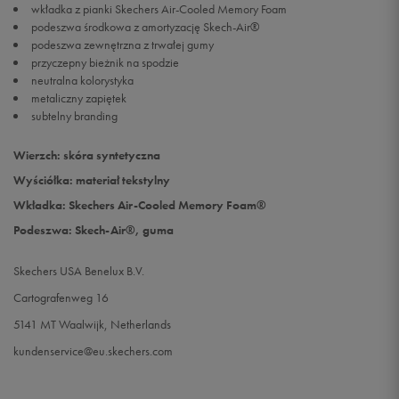
wkładka z pianki Skechers Air-Cooled Memory Foam
podeszwa środkowa z amortyzację Skech-Air®
podeszwa zewnętrzna z trwałej gumy
przyczepny bieżnik na spodzie
neutralna kolorystyka
metaliczny zapiętek
subtelny branding
Wierzch: skóra syntetyczna
Wyściółka: materiał tekstylny
Wkładka: Skechers Air-Cooled Memory Foam®
Podeszwa: Skech-Air®, guma
Skechers USA Benelux B.V.
Cartografenweg 16
5141 MT Waalwijk, Netherlands
kundenservice@eu.skechers.com