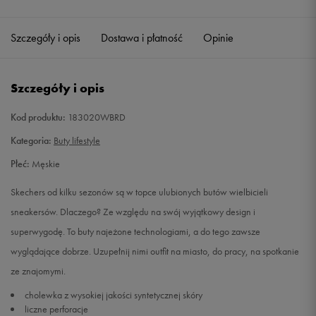
Szczegóły i opis
Dostawa i płatność
Opinie
Szczegóły i opis
Kod produktu:
183020WBRD
Kategoria:
Buty lifestyle
Płeć:
Męskie
Skechers od kilku sezonów są w topce ulubionych butów wielbicieli
sneakersów. Dlaczego? Ze względu na swój wyjątkowy design i
superwygodę. To buty najeżone technologiami, a do tego zawsze
wyglądające dobrze. Uzupełnij nimi outfit na miasto, do pracy, na spotkanie
ze znajomymi.
cholewka z wysokiej jakości syntetycznej skóry
liczne perforacje