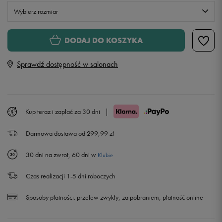
Wybierz rozmiar
Rozmiary EU
Rozmiary US
DODAJ DO KOSZYKA
41
26 cm
Sprawdź dostępność w salonach
42
27 cm
Powiadom o dostępności
43
28 cm
Kup teraz i zapłać za 30 dni
|
Darmowa dostawa od 299,99 zł
44
28,5 cm
30 dni na zwrot, 60 dni w
Klubie
45
29 cm
Czas realizacji 1-5 dni roboczych
45,5
29,5 cm
Sposoby płatności:
przelew zwykły, za pobraniem, płatność online