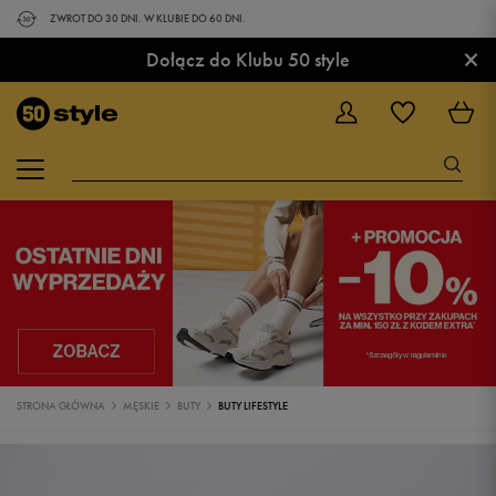
ZWROT DO 30 DNI. W KLUBIE DO 60 DNI.
×
Dołącz do Klubu 50 style
STRONA GŁÓWNA
MĘSKIE
BUTY
BUTY LIFESTYLE