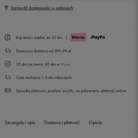
36 2/3
22,5 cm
Powiadom o dostępności
Sprawdź dostępność w salonach
38
23,5 cm
Powiadom o dostępności
38 2/3
24 cm
Powiadom o dostępności
Kup teraz i zapłać za 30 dni
|
Darmowa dostawa od 299,99 zł
39 1/3
24,5 cm
Powiadom o dostępności
30 dni na zwrot, 60 dni w
Klubie
40
25 cm
Powiadom o dostępności
Czas realizacji 1-5 dni roboczych
40 2/3
25,5 cm
Powiadom o dostępności
Sposoby płatności:
przelew zwykły, za pobraniem, płatność online
41 1/3
26 cm
42
26,5 cm
Szczegóły i opis
Dostawa i płatność
Opinie
42 2/3
27 cm
Powiadom o dostępności