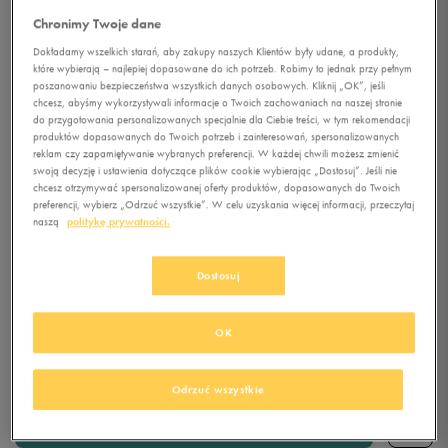
Chronimy Twoje dane
Dokładamy wszelkich starań, aby zakupy naszych Klientów były udane, a produkty,
5.0
(
5
)
które wybierają – najlepiej dopasowane do ich potrzeb. Robimy to jednak przy pełnym
230,99
zł
z Vat
poszanowaniu bezpieczeństwa wszystkich danych osobowych. Kliknij „OK”, jeśli
chcesz, abyśmy wykorzystywali informacje o Twoich zachowaniach na naszej stronie
263,99
zł
-13%
(najniższa cena z 30 dni przed obniżką)
do przygotowania personalizowanych specjalnie dla Ciebie treści, w tym rekomendacji
329,99
zł
-30%
(cena bezpośrednio przed promocją)
produktów dopasowanych do Twoich potrzeb i zainteresowań, spersonalizowanych
reklam czy zapamiętywanie wybranych preferencji. W każdej chwili możesz zmienić
+ 1650 PKT W
KLUBIE 50 STYLE
swoją decyzję i ustawienia dotyczące plików cookie wybierając „Dostosuj”. Jeśli nie
chcesz otrzymywać spersonalizowanej oferty produktów, dopasowanych do Twoich
preferencji, wybierz „Odrzuć wszystkie”. W celu uzyskania więcej informacji, przeczytaj
Kolor:
szary
naszą
politykę prywatności.
Dostosuj
OK
Wybierz rozmiar
Odrzuć wszystkie
Rozmiary EU
Rozmiary US
DODAJ DO KOSZYKA