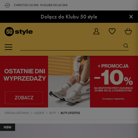
ZWROT DO 30 DNI. W KLUBIE DO 60 DNI.
×
Dołącz do Klubu 50 style
STRONA GŁÓWNA
MĘSKIE
BUTY
BUTY LIFESTYLE
NEW