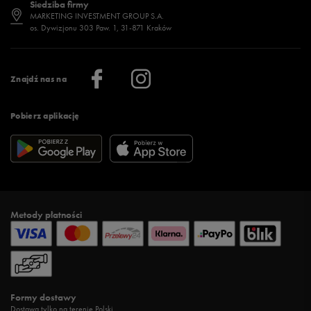
Siedziba firmy
Jak wybrać buty na zimę?
Stylizacje damskie
Sklepy stacjonarne
MARKETING INVESTMENT GROUP S.A.
os. Dywizjonu 303 Paw. 1, 31-871 Kraków
Więcej >
Klub 50 style
Regulamin sklepu 50 style
Praca
Regulamin aplikacji 50 style
Informacje o firmie
Więcej regulaminów >
Znajdź nas na
Pobierz aplikację
Metody płatności
Formy dostawy
Dostawa tylko na terenie Polski