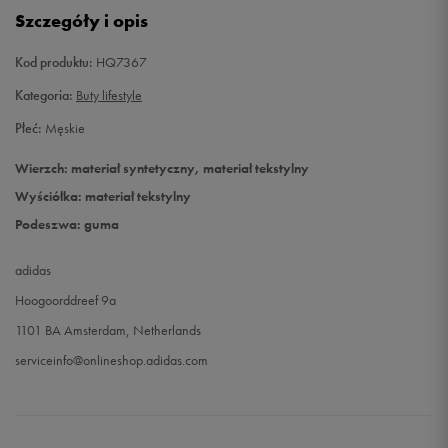
Szczegóły i opis
43 1/3
27,5 cm
Kod produktu:
HQ7367
44
28 cm
Kategoria:
Buty lifestyle
44 2/3
28,5 cm
Powiadom o dostępności
Płeć:
Męskie
Wierzch: materiał syntetyczny, materiał tekstylny
45 1/3
29 cm
Wyściółka: materiał tekstylny
Podeszwa: guma
46
29,5 cm
Powiadom o dostępności
adidas
46 2/3
30 cm
Hoogoorddreef 9a
1101 BA Amsterdam, Netherlands
47 1/3
30,5 cm
Powiadom o dostępności
serviceinfo@onlineshop.adidas.com
48
31 cm
Powiadom o dostępności
48 2/3
31,5 cm
Powiadom o dostępności