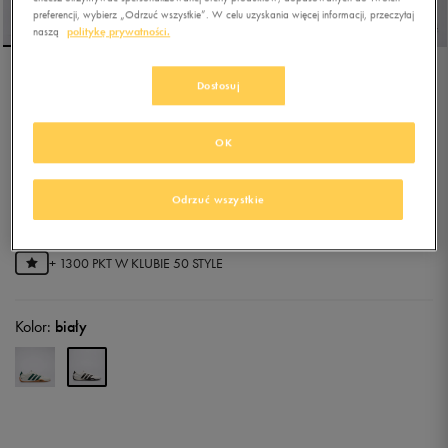
preferencji, wybierz „Odrzuć wszystkie”. W celu uzyskania więcej informacji, przeczytaj
naszą
politykę prywatności.
Dostosuj
ADIDAS ADIPISTA
OK
5.0
(
1
)
194,99
zł
z Vat
Odrzuć wszystkie
220,99
zł
-12%
(najniższa cena z 30 dni przed obniżką)
259,99
zł
-25%
(cena bezpośrednio przed promocją)
+ 1300 PKT W
KLUBIE 50 STYLE
Kolor:
biały