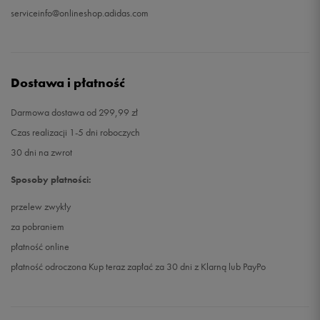
serviceinfo@onlineshop.adidas.com
48
31 cm
Powiadom o dostępności
49 1/3
32 cm
Powiadom o dostępności
Dostawa i płatność
Darmowa dostawa od 299,99 zł
Czas realizacji 1-5 dni roboczych
30 dni na zwrot
Sposoby płatności:
przelew zwykły
za pobraniem
płatność online
płatność odroczona Kup teraz zapłać za 30 dni z Klarną lub PayPo