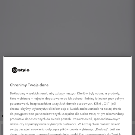
Chronimy Twoje dane
Dokładamy wszelkich starań, aby zakupy naszych Klientów były udane, a produkty,
które wybierają – najlepiej dopasowane do ich potrzeb. Robimy to jednak przy pełnym
poszanowaniu bezpieczeństwa wszystkich danych osobowych. Kliknij „OK”, jeśli
chcesz, abyśmy wykorzystywali informacje o Twoich zachowaniach na naszej stronie
do przygotowania personalizowanych specjalnie dla Ciebie treści, w tym rekomendacji
1/6
PROMO: DO -30%
produktów dopasowanych do Twoich potrzeb i zainteresowań, spersonalizowanych
reklam czy zapamiętywanie wybranych preferencji. W każdej chwili możesz zmienić
swoją decyzję i ustawienia dotyczące plików cookie wybierając „Dostosuj”. Jeśli nie
chcesz otrzymywać spersonalizowanej oferty produktów, dopasowanych do Twoich