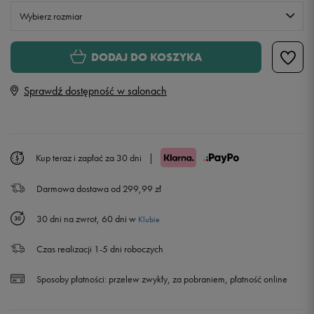
Wybierz rozmiar
Rozmiary EU
Rozmiary US
DODAJ DO KOSZYKA
36 2/3
22,5 cm
Powiadom o dostępności
Sprawdź dostępność w salonach
38
23,5 cm
Powiadom o dostępności
38 2/3
24 cm
Powiadom o dostępności
Kup teraz i zapłać za 30 dni
|
Darmowa dostawa od 299,99 zł
39 1/3
24,5 cm
Powiadom o dostępności
30 dni na zwrot, 60 dni w
Klubie
40
25 cm
Powiadom o dostępności
Czas realizacji 1-5 dni roboczych
40 2/3
25,5 cm
Powiadom o dostępności
Sposoby płatności:
przelew zwykły, za pobraniem, płatność online
41 1/3
26 cm