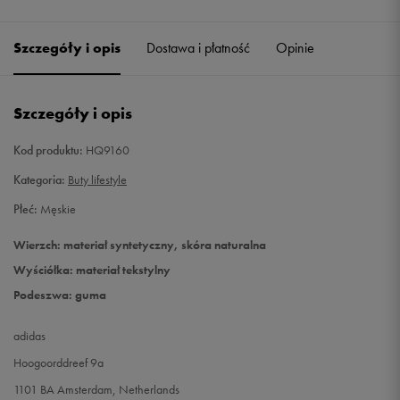
42
26,5 cm
Szczegóły i opis
Dostawa i płatność
Opinie
42 2/3
27 cm
Powiadom o dostępności
Szczegóły i opis
43 1/3
27,5 cm
Kod produktu:
HQ9160
44
28 cm
Kategoria:
Buty lifestyle
44 2/3
28,5 cm
Powiadom o dostępności
Płeć:
Męskie
Wierzch: materiał syntetyczny, skóra naturalna
45 1/3
29 cm
Wyściółka: materiał tekstylny
Podeszwa: guma
46
29,5 cm
Powiadom o dostępności
adidas
46 2/3
30 cm
Hoogoorddreef 9a
47 1/3
30,5 cm
Powiadom o dostępności
1101 BA Amsterdam, Netherlands