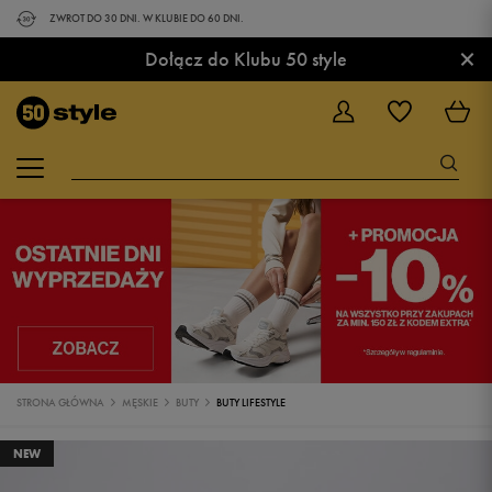
ZWROT DO 30 DNI. W KLUBIE DO 60 DNI.
×
Dołącz do Klubu 50 style
STRONA GŁÓWNA
MĘSKIE
BUTY
BUTY LIFESTYLE
NEW