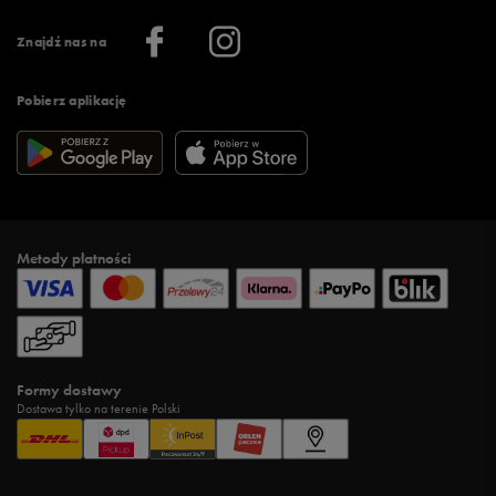
Informacje o firmie
Więcej regulaminów >
Znajdź nas na
Pobierz aplikację
Metody płatności
Formy dostawy
Dostawa tylko na terenie Polski