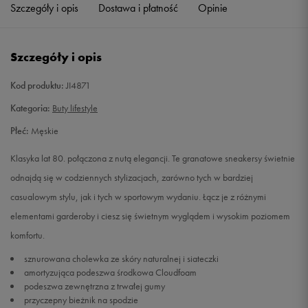
Szczegóły i opis
Dostawa i płatność
Opinie
44 2/3
28,5 cm
Powiadom o dostępności
Szczegóły i opis
45 1/3
29 cm
Kod produktu:
JI4871
46
29,5 cm
Powiadom o dostępności
Kategoria:
Buty lifestyle
46 2/3
30 cm
Płeć:
Męskie
Klasyka lat 80. połączona z nutą elegancji. Te granatowe sneakersy świetnie
47 1/3
30,5 cm
Powiadom o dostępności
odnajdą się w codziennych stylizacjach, zarówno tych w bardziej
casualowym stylu, jak i tych w sportowym wydaniu. Łącz je z różnymi
48
31 cm
Powiadom o dostępności
elementami garderoby i ciesz się świetnym wyglądem i wysokim poziomem
komfortu.
49 1/3
32 cm
Powiadom o dostępności
sznurowana cholewka ze skóry naturalnej i siateczki
amortyzująca podeszwa środkowa Cloudfoam
podeszwa zewnętrzna z trwałej gumy
przyczepny bieżnik na spodzie