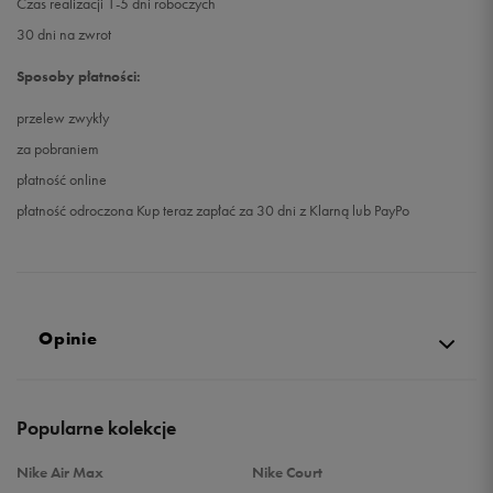
Czas realizacji 1-5 dni roboczych
30 dni na zwrot
Sposoby płatności:
przelew zwykły
za pobraniem
płatność online
płatność odroczona Kup teraz zapłać za 30 dni z Klarną lub PayPo
Opinie
5.0
Popularne kolekcje
opinii klientów
17
z całego okresu
Nike Air Max
Nike Court
zebranych i zweryfikowanych przez