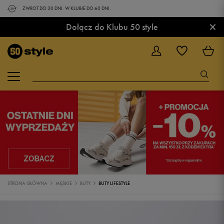
ZWROT DO 30 DNI. W KLUBIE DO 60 DNI.
×
Dołącz do Klubu 50 style
STRONA GŁÓWNA
MĘSKIE
BUTY
BUTY LIFESTYLE