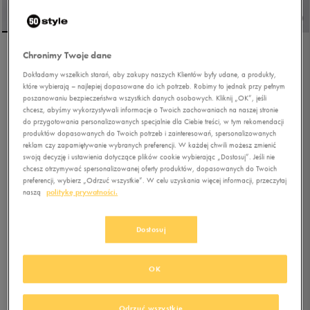
Chronimy Twoje dane
ADIDAS RUN 84
Dokładamy wszelkich starań, aby zakupy naszych Klientów były udane, a produkty,
które wybierają – najlepiej dopasowane do ich potrzeb. Robimy to jednak przy pełnym
poszanowaniu bezpieczeństwa wszystkich danych osobowych. Kliknij „OK”, jeśli
5.0
chcesz, abyśmy wykorzystywali informacje o Twoich zachowaniach na naszej stronie
(
17
)
do przygotowania personalizowanych specjalnie dla Ciebie treści, w tym rekomendacji
206,99
zł
z Vat
produktów dopasowanych do Twoich potrzeb i zainteresowań, spersonalizowanych
reklam czy zapamiętywanie wybranych preferencji. W każdej chwili możesz zmienić
+ 1150 PKT W
KLUBIE 50 STYLE
swoją decyzję i ustawienia dotyczące plików cookie wybierając „Dostosuj”. Jeśli nie
chcesz otrzymywać spersonalizowanej oferty produktów, dopasowanych do Twoich
preferencji, wybierz „Odrzuć wszystkie”. W celu uzyskania więcej informacji, przeczytaj
naszą
politykę prywatności.
Kolor:
granatowy
Dostosuj
OK
Wybierz rozmiar
Odrzuć wszystkie