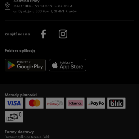
Siedziba firmy
Jak wybrać buty na zimę?
Stylizacje damskie
Sklepy stacjonarne
MARKETING INVESTMENT GROUP S.A.
os. Dywizjonu 303 Paw. 1, 31-871 Kraków
Więcej >
Klub 50 style
Regulamin sklepu 50 style
Praca
Regulamin aplikacji 50 style
Informacje o firmie
Więcej regulaminów >
Znajdź nas na
Pobierz aplikację
Metody płatności
Formy dostawy
Dostawa tylko na terenie Polski