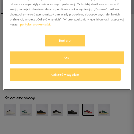
reklam czy zapamiętywanie wybranych preferencji. W każdej chwili możesz zmienić
swoją decyzję i ustawienia dotyczące plików cookie wybierając „Dostosuj”. Jeśli nie
chcesz otrzymywać spersonalizowanej oferty produktów, dopasowanych do Twoich
preferencji, wybierz „Odrzuć wszystkie”. W celu uzyskania więcej informacji, przeczytaj
naszą
politykę prywatności.
ADIDAS COURT 24
Dostosuj
4.9
(
46
)
202,39
zł
z Vat
OK
206,99
zł
-2%
(najniższa cena z 30 dni przed obniżką)
229,99
zł
-12%
(cena bezpośrednio przed promocją)
Odrzuć wszystkie
+ 1150 PKT W
KLUBIE 50 STYLE
Kolor:
czerwony