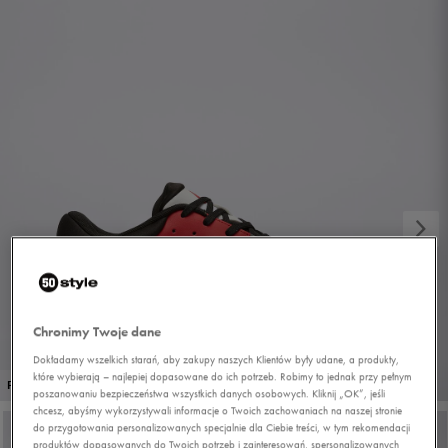
Chronimy Twoje dane
Dokładamy wszelkich starań, aby zakupy naszych Klientów były udane, a produkty,
które wybierają – najlepiej dopasowane do ich potrzeb. Robimy to jednak przy pełnym
1/7
PROMO: DO -30%
poszanowaniu bezpieczeństwa wszystkich danych osobowych. Kliknij „OK”, jeśli
chcesz, abyśmy wykorzystywali informacje o Twoich zachowaniach na naszej stronie
do przygotowania personalizowanych specjalnie dla Ciebie treści, w tym rekomendacji
produktów dopasowanych do Twoich potrzeb i zainteresowań, spersonalizowanych