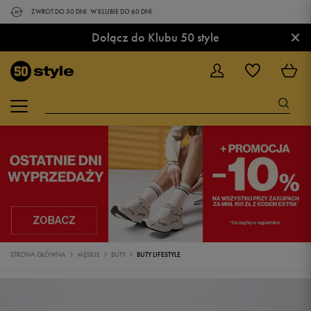
ZWROT DO 30 DNI. W KLUBIE DO 60 DNI.
×
Dołącz do Klubu 50 style
STRONA GŁÓWNA
MĘSKIE
BUTY
BUTY LIFESTYLE