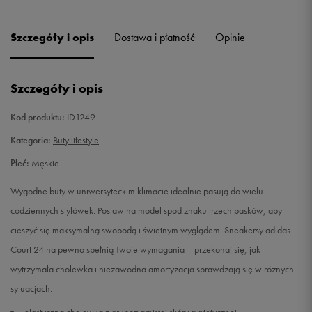
Szczegóły i opis
Dostawa i płatność
Opinie
Szczegóły i opis
Kod produktu:
ID1249
Kategoria:
Buty lifestyle
Płeć:
Męskie
Wygodne buty w uniwersyteckim klimacie idealnie pasują do wielu
codziennych stylówek. Postaw na model spod znaku trzech pasków, aby
cieszyć się maksymalną swobodą i świetnym wyglądem. Sneakersy adidas
Court 24 na pewno spełnią Twoje wymagania – przekonaj się, jak
wytrzymała cholewka i niezawodna amortyzacja sprawdzają się w różnych
sytuacjach.