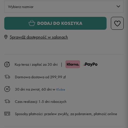
Wybierz rozmiar
Rozmiary EU
Rozmiary US
DODAJ DO KOSZYKA
41 1/3
26 cm
Sprawdź dostępność w salonach
42
26,5 cm
43 1/3
27,5 cm
Kup teraz i zapłać za 30 dni
|
Darmowa dostawa od 299,99 zł
44
28 cm
30 dni na zwrot, 60 dni w
Klubie
45 1/3
29 cm
Czas realizacji 1-5 dni roboczych
46
29,5 cm
Sposoby płatności:
przelew zwykły, za pobraniem, płatność online