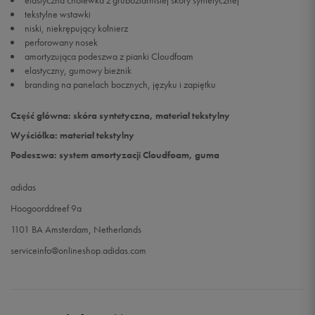
elastyczna cholewka z gruboziarnistej skóry syntetycznej
tekstylne wstawki
niski, niekrępujący kołnierz
perforowany nosek
amortyzująca podeszwa z pianki Cloudfoam
elastyczny, gumowy bieżnik
branding na panelach bocznych, języku i zapiętku
Część główna: skóra syntetyczna, materiał tekstylny
Wyściółka: materiał tekstylny
Podeszwa: system amortyzacji Cloudfoam, guma
adidas
Hoogoorddreef 9a
1101 BA Amsterdam, Netherlands
serviceinfo@onlineshop.adidas.com