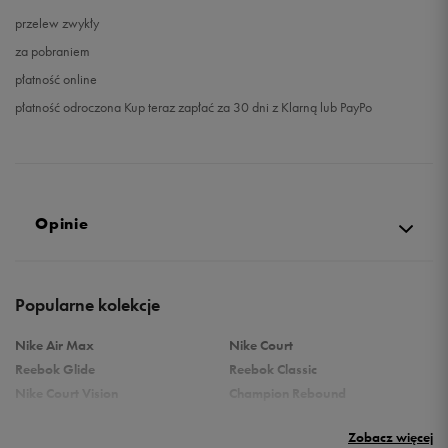
przelew zwykły
za pobraniem
płatność online
płatność odroczona Kup teraz zapłać za 30 dni z Klarną lub PayPo
Opinie
5.0
Popularne kolekcje
opinii klientów
1
z całego okresu
Nike Air Max
Nike Court
zebranych i zweryfikowanych przez
Reebok Glide
Reebok Classic
Nike Court Vision
Champion Rebound
Reebok Court Advance
Nike Air Max Systm
Zobacz więcej
adidas Terrex
adidas Grand Court