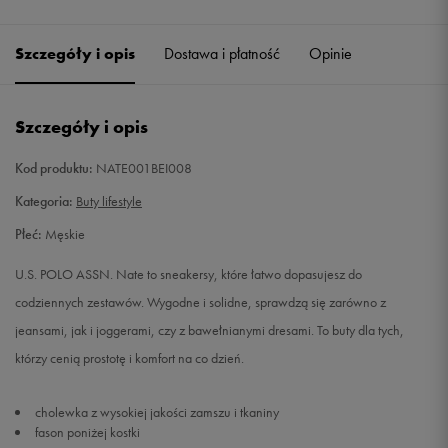
Szczegóły i opis
Dostawa i płatność
Opinie
Szczegóły i opis
Kod produktu:
NATE001BEI008
Kategoria:
Buty lifestyle
Płeć:
Męskie
U.S. POLO ASSN. Nate to sneakersy, które łatwo dopasujesz do
codziennych zestawów. Wygodne i solidne, sprawdzą się zarówno z
jeansami, jak i joggerami, czy z bawełnianymi dresami. To buty dla tych,
którzy cenią prostotę i komfort na co dzień.
cholewka z wysokiej jakości zamszu i tkaniny
fason poniżej kostki