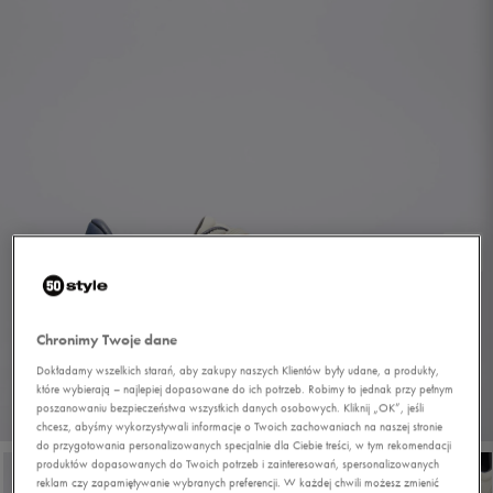
Chronimy Twoje dane
Dokładamy wszelkich starań, aby zakupy naszych Klientów były udane, a produkty,
które wybierają – najlepiej dopasowane do ich potrzeb. Robimy to jednak przy pełnym
poszanowaniu bezpieczeństwa wszystkich danych osobowych. Kliknij „OK”, jeśli
1/6
chcesz, abyśmy wykorzystywali informacje o Twoich zachowaniach na naszej stronie
do przygotowania personalizowanych specjalnie dla Ciebie treści, w tym rekomendacji
produktów dopasowanych do Twoich potrzeb i zainteresowań, spersonalizowanych
reklam czy zapamiętywanie wybranych preferencji. W każdej chwili możesz zmienić