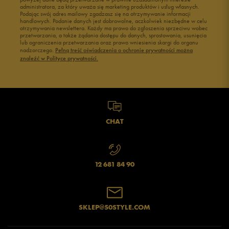
Buty męskie 43
Buty męskie 44
administratora, za który uważa się marketing produktów i usług własnych.
Buty męskie 45
Buty męskie 46
Podając swój adres mailowy zgadzasz się na otrzymywanie informacji
handlowych. Podanie danych jest dobrowolne, aczkolwiek niezbędne w celu
otrzymywania newslettera. Każdy ma prawo do zgłoszenia sprzeciwu wobec
przetwarzania, a także żądania dostępu do danych, sprostowania, usunięcia
lub ograniczenia przetwarzania oraz prawo wniesienia skargi do organu
Jak zbieramy opinie?
nadzorczego.
Pełną treść oświadczenia o ochronie prywatności można
znaleźć w Polityce prywatności.
Opinie klientów
Wyczyść
Szukaj
CHAT
12 681 84 90
SKLEP@50STYLE.COM