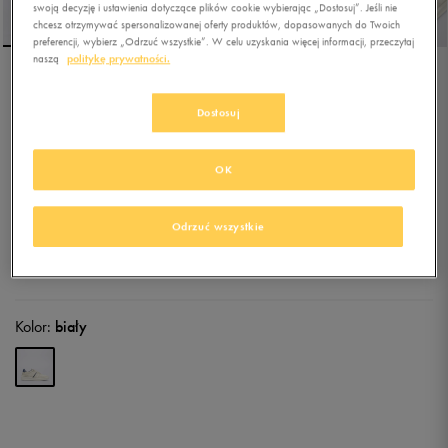
swoją decyzję i ustawienia dotyczące plików cookie wybierając „Dostosuj”. Jeśli nie
chcesz otrzymywać spersonalizowanej oferty produktów, dopasowanych do Twoich
preferencji, wybierz „Odrzuć wszystkie”. W celu uzyskania więcej informacji, przeczytaj
naszą
politykę prywatności.
U.S. POLO ASSN. NATE001
Dostosuj
5.0
(
1
)
OK
159,99
zł
z Vat
169,99
zł
-6%
(najniższa cena z 30 dni przed obniżką)
Odrzuć wszystkie
479,99
zł
-67%
(cena początkowa)
+ 800 PKT W
KLUBIE 50 STYLE
Kolor:
biały