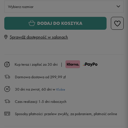
Wybierz rozmiar
Rozmiary EU
Rozmiary US
DODAJ DO KOSZYKA
40
26,7 cm
Powiadom o dostępności
Sprawdź dostępność w salonach
41
27,3 cm
42
28 cm
Kup teraz i zapłać za 30 dni
|
Darmowa dostawa od 299,99 zł
43
28,7 cm
30 dni na zwrot, 60 dni w
Klubie
44
29,3 cm
Czas realizacji 1-5 dni roboczych
45
30 cm
Sposoby płatności:
przelew zwykły, za pobraniem, płatność online
46
30,7 cm
Powiadom o dostępności