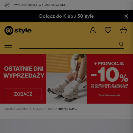
ZWROT DO 30 DNI. W KLUBIE DO 60 DNI.
×
Dołącz do Klubu 50 style
STRONA GŁÓWNA
MĘSKIE
BUTY
BUTY LIFESTYLE