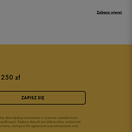
Umbro Griffin
Zobacz więcej
New Balance 500
Puma sneakersy męskie
Buty adidas męskie
Buty męskie czarne
Buty męskie Nike
Buty męskie 42
 250 zł
Buty męskie 46
ZAPISZ SIĘ
wyżej dane będą przetwarzane w prawnie uzasadnionym
i handlowych. Podanie danych jest dobrowolne, aczkolwiek
owania, usunięcia lub ograniczenia przetwarzania oraz