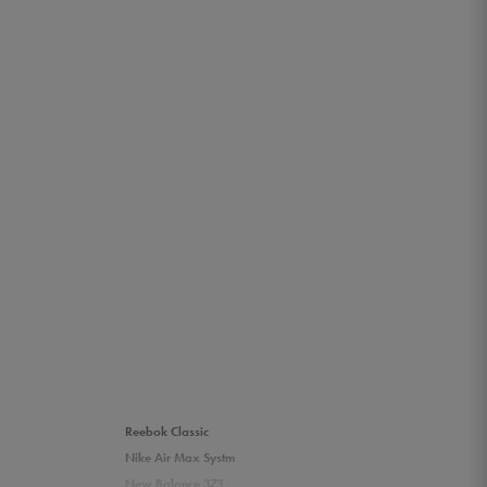
Reebok Classic
Nike Air Max Systm
New Balance 373