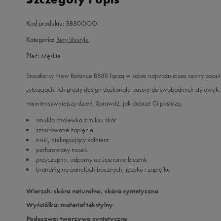
Kod produktu:
BB80OOO
Kategoria:
Buty lifestyle
Płeć:
Męskie
Sneakersy New Balance BB80 łączą w sobie najważniejsze cechy popular
sytuacjach. Ich prosty design doskonale pasuje do swobodnych stylówek
najintensywniejszy dzień. Sprawdź, jak dobrze Ci posłużą.
smukła cholewka z miksu skór
sznurowane zapięcie
niski, niekrępujący kołnierz
perforowany nosek
przyczepny, odporny na ścieranie bieżnik
branding na panelach bocznych, języku i zapiętku
Wierzch: skóra naturalna, skóra syntetyczna
Wyściółka: materiał tekstylny
Podeszwa: tworzywo syntetyczne