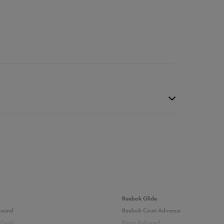
Reebok Glide
bound
Reebok Court Advance
Court
Puma Rebound