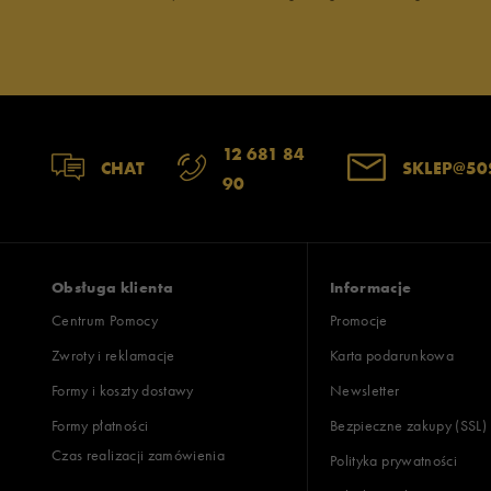
Jak zbieramy opinie?
Opinie k
12 681 84
CHAT
SKLEP@50
90
Obsługa klienta
Informacje
Centrum Pomocy
Promocje
Zwroty i reklamacje
Karta podarunkowa
Formy i koszty dostawy
Newsletter
Formy płatności
Bezpieczne zakupy (SSL)
Czas realizacji zamówienia
Polityka prywatności