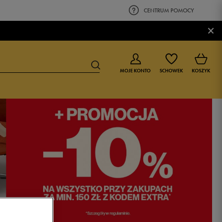
CENTRUM POMOCY
×
MOJE KONTO
SCHOWEK
KOSZYK
BUTY DLA CHŁOPCA
BUTY DLA DZIEWCZYNKI
0-4 lat
0-4 lat
4-8 lat
4-8 lat
9-16 lat
9-16 lat