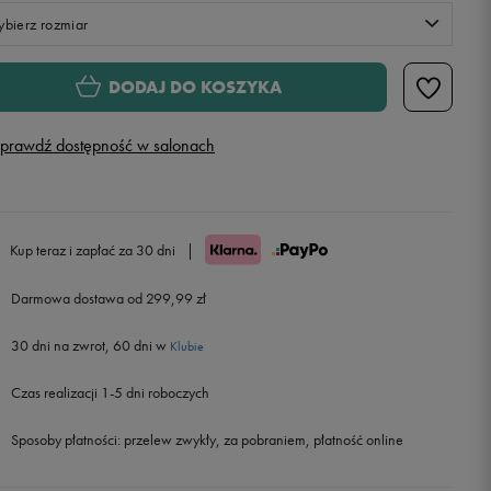
bierz rozmiar
Rozmiary EU
Rozmiary US
DODAJ DO KOSZYKA
40,5
25,5 cm
prawdź dostępność w salonach
41,5
26 cm
42
26,5 cm
Powiadom o dostępności
Kup teraz i zapłać za 30 dni
|
42,5
27 cm
Powiadom o dostępności
Darmowa dostawa od 299,99 zł
30 dni na zwrot, 60 dni w
43
27,5 cm
Powiadom o dostępności
Klubie
Czas realizacji 1-5 dni roboczych
44
28 cm
Powiadom o dostępności
Sposoby płatności:
przelew zwykły, za pobraniem, płatność online
44,5
28,5 cm
Powiadom o dostępności