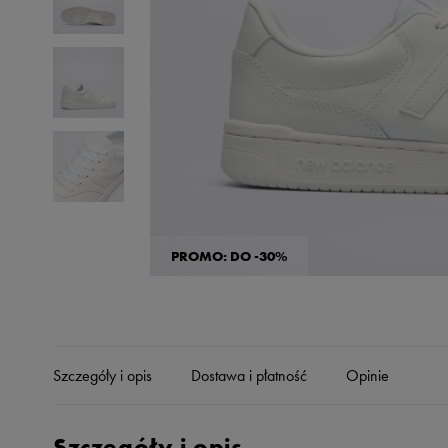
Skechers
Timberland
Umbro
Under Armour
Up8
U.S. Polo ASSN.
Vans
PROMO: DO -30%
Szczegóły i opis
Dostawa i płatność
Opinie
Szczegóły i opis