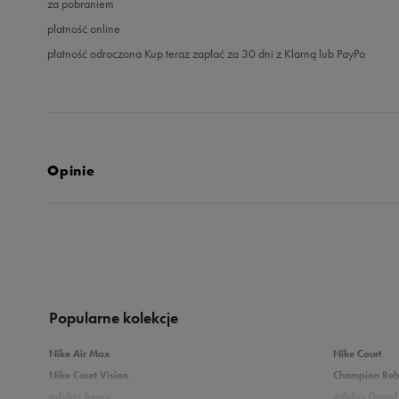
za pobraniem
płatność online
płatność odroczona Kup teraz zapłać za 30 dni z Klarną lub PayPo
Opinie
5.0
opinii klientów
45
z całego okresu
zebranych i zweryfikowanych przez
Popularne kolekcje
Nike Air Max
Nike Court
Nike Court Vision
Champion Re
adidas Terrex
adidas Grand 