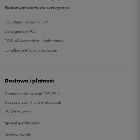
Podeszwa: tworzywo syntetyczne
Focus International Nl B.V.
Danzigerkade 9A
1013 AP Amsterdam, Netherlands
compliance@focus-brands.com
Dostawa i płatność
Darmowa dostawa od 299,99 zł
Czas realizacji 1-5 dni roboczych
30 dni na zwrot
Sposoby płatności:
przelew zwykły