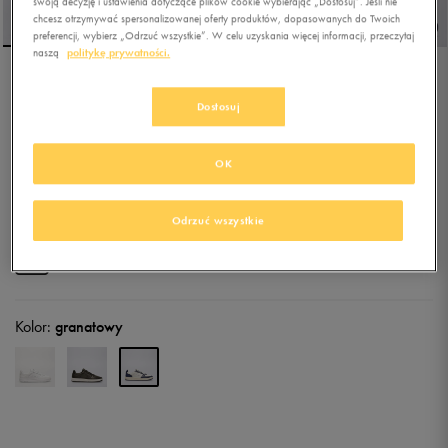
swoją decyzję i ustawienia dotyczące plików cookie wybierając „Dostosuj”. Jeśli nie
chcesz otrzymywać spersonalizowanej oferty produktów, dopasowanych do Twoich
preferencji, wybierz „Odrzuć wszystkie”. W celu uzyskania więcej informacji, przeczytaj
naszą
politykę prywatności.
ELLESSE PANARO
Dostosuj
CUPSOLE
5.0
(
18
)
OK
116,99
zł
z Vat
131,99
zł
-11%
(najniższa cena z 30 dni przed obniżką)
Odrzuć wszystkie
129,99
zł
-10%
(cena bezpośrednio przed promocją)
+ 650 PKT W
KLUBIE 50 STYLE
Kolor:
granatowy