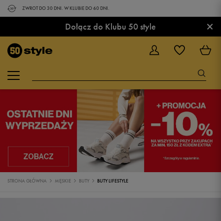
ZWROT DO 30 DNI. W KLUBIE DO 60 DNI.
×
Dołącz do Klubu 50 style
STRONA GŁÓWNA
MĘSKIE
BUTY
BUTY LIFESTYLE