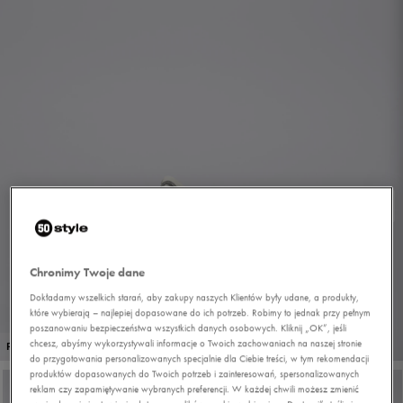
Chronimy Twoje dane
Dokładamy wszelkich starań, aby zakupy naszych Klientów były udane, a produkty,
które wybierają – najlepiej dopasowane do ich potrzeb. Robimy to jednak przy pełnym
poszanowaniu bezpieczeństwa wszystkich danych osobowych. Kliknij „OK”, jeśli
1/8
chcesz, abyśmy wykorzystywali informacje o Twoich zachowaniach na naszej stronie
PROMO: DO -30%
do przygotowania personalizowanych specjalnie dla Ciebie treści, w tym rekomendacji
produktów dopasowanych do Twoich potrzeb i zainteresowań, spersonalizowanych
reklam czy zapamiętywanie wybranych preferencji. W każdej chwili możesz zmienić