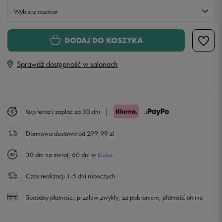
Wybierz rozmiar
Rozmiary EU
Rozmiary US
DODAJ DO KOSZYKA
41
25,4 cm
Sprawdź dostępność w salonach
42
26 cm
43
27,1 cm
Kup teraz i zapłać za 30 dni
|
Darmowa dostawa od 299,99 zł
44
27,8 cm
30 dni na zwrot, 60 dni w
Klubie
45
28 cm
Czas realizacji 1-5 dni roboczych
46
29,1 cm
Sposoby płatności:
przelew zwykły, za pobraniem, płatność online