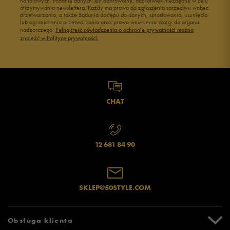
handlowych. Podanie danych jest dobrowolne, aczkolwiek niezbędne w celu
otrzymywania newslettera. Każdy ma prawo do zgłoszenia sprzeciwu wobec
przetwarzania, a także żądania dostępu do danych, sprostowania, usunięcia
lub ograniczenia przetwarzania oraz prawo wniesienia skargi do organu
Jak zbieramy opinie?
nadzorczego.
Pełną treść oświadczenia o ochronie prywatności można
znaleźć w Polityce prywatności.
Opinie klientów
Wyczyść
Szukaj
CHAT
12 681 84 90
SKLEP@50STYLE.COM
Obsługa klienta