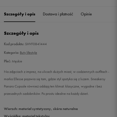
Szczegóły i opis
Dostawa i płatność
Opinie
Szczegóły i opis
Kod produktu:
SHVF0841444
Kategoria:
Buty lifestyle
Płeć:
Męskie
Na zdjęciach z imprez, na ulicach dużych miast, w codziennych outfitach -
marka Ellesse pojawia się tam, gdzie styl spotyka się z luzem. Sneakersy
Panaro Cupsole również oddają ten klimat: klasyczne, wygodne i bez
przesadnych ozdobników. Po prostu idealne na każdy dzień.
Wierzch: materiał syntetyczny, skóra naturalna
Wyściółka: materiał tekstylny