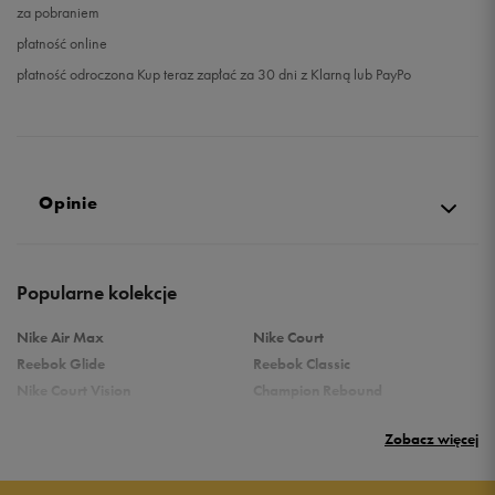
za pobraniem
płatność online
płatność odroczona Kup teraz zapłać za 30 dni z Klarną lub PayPo
Opinie
5.0
Popularne kolekcje
opinii klientów
18
z całego okresu
Nike Air Max
Nike Court
zebranych i zweryfikowanych przez
Reebok Glide
Reebok Classic
Nike Court Vision
Champion Rebound
Reebok Court Advance
Nike Air Max Systm
Zobacz więcej
adidas Terrex
adidas Grand Court
Puma Rebound
New Balance 373
5
100%