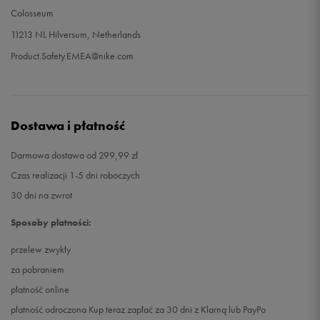
Colosseum
11213 NL Hilversum, Netherlands
Product.Safety.EMEA@nike.com
Dostawa i płatność
Darmowa dostawa od 299,99 zł
Czas realizacji 1-5 dni roboczych
30 dni na zwrot
Sposoby płatności:
przelew zwykły
za pobraniem
płatność online
płatność odroczona Kup teraz zapłać za 30 dni z Klarną lub PayPo