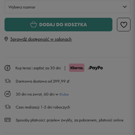
Wybierz rozmiar
Rozmiary EU
Rozmiary US
DODAJ DO KOSZYKA
41
26 cm
Powiadom o dostępności
Sprawdź dostępność w salonach
42
26,5 cm
42,5
27 cm
Kup teraz i zapłać za 30 dni
|
Darmowa dostawa od 299,99 zł
43
27,5 cm
30 dni na zwrot, 60 dni w
Klubie
44
28 cm
Czas realizacji 1-5 dni roboczych
44,5
28,5 cm
Sposoby płatności:
przelew zwykły, za pobraniem, płatność online
45
29 cm