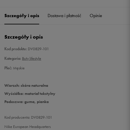
45,5
29,5 cm
Szczegóły i opis
Dostawa i płatność
Opinie
46
30 cm
Szczegóły i opis
Kod produktu:
DV0829-101
Kategoria:
Buty lifestyle
Płeć:
Męskie
Wierzch: skóra naturalna
Wyściółka: materiał tekstylny
Podeszwa: guma, pianka
Kod producenta: DV0829-101
Nike European Headquarters