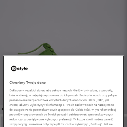
Chronimy Twoje dane
Dokładamy wszelkich starań, aby zakupy naszych Klientów były udane, a produkty,
które wybierają – najlepiej dopasowane do ich potrzeb. Robimy to jednak przy pełnym
poszanowaniu bezpieczeństwa wszystkich danych osobowych. Kliknij „OK”, jeśli
chcesz, abyśmy wykorzystywali informacje o Twoich zachowaniach na naszej stronie
1/9
PROMO: DO -30%
do przygotowania personalizowanych specjalnie dla Ciebie treści, w tym rekomendacji
produktów dopasowanych do Twoich potrzeb i zainteresowań, spersonalizowanych
reklam czy zapamiętywanie wybranych preferencji. W każdej chwili możesz zmienić
swoją decyzję i ustawienia dotyczące plików cookie wybierając „Dostosuj”. Jeśli nie