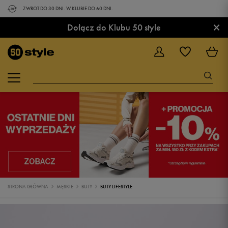
ZWROT DO 30 DNI. W KLUBIE DO 60 DNI.
×
Dołącz do Klubu 50 style
STRONA GŁÓWNA
MĘSKIE
BUTY
BUTY LIFESTYLE