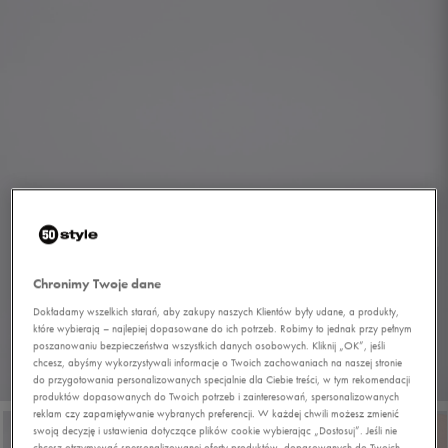
Chronimy Twoje dane
Dokładamy wszelkich starań, aby zakupy naszych Klientów były udane, a produkty,
które wybierają – najlepiej dopasowane do ich potrzeb. Robimy to jednak przy pełnym
poszanowaniu bezpieczeństwa wszystkich danych osobowych. Kliknij „OK”, jeśli
chcesz, abyśmy wykorzystywali informacje o Twoich zachowaniach na naszej stronie
1/5
do przygotowania personalizowanych specjalnie dla Ciebie treści, w tym rekomendacji
produktów dopasowanych do Twoich potrzeb i zainteresowań, spersonalizowanych
reklam czy zapamiętywanie wybranych preferencji. W każdej chwili możesz zmienić
swoją decyzję i ustawienia dotyczące plików cookie wybierając „Dostosuj”. Jeśli nie
chcesz otrzymywać spersonalizowanej oferty produktów, dopasowanych do Twoich