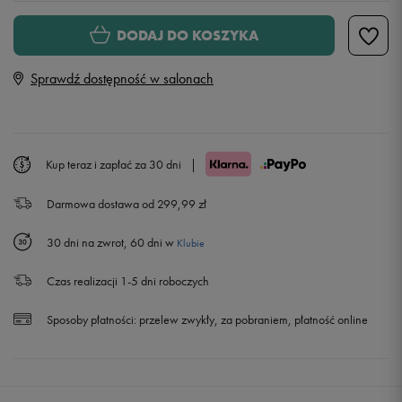
Rozmiary EU
Rozmiary US
DODAJ DO KOSZYKA
28
17 cm
Sprawdź dostępność w salonach
29,5
18 cm
31
19 cm
Kup teraz i zapłać za 30 dni
|
Darmowa dostawa od 299,99 zł
32
20 cm
30 dni na zwrot, 60 dni w
Klubie
33,5
20,75 cm
Czas realizacji 1-5 dni roboczych
35
21,5 cm
Powiadom o dostępności
Sposoby płatności:
przelew zwykły, za pobraniem, płatność online