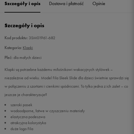
Szczegóły i opis
Dostawa i płatność
Opinie
Szczegóły i opis
Kod produktu:
3SM01961-682
Kategoria:
Klapki
Płeć:
dla małych dzieci
Klapki są potrzebne każdemu miłośnikowi wakacyjnych stylówek –
niezależnie od wieku. Model Fila Sleek Slide dla dzieci świetnie sprawdzi się
w połączeniu z szortami i cienkimi spódnicami. To tylko jedna z ich zalet – co
jeszcze je charakteryzuje?
szeroki pasek
wodoodporne, łatwe w czyszczeniu materiały
elastyczna podeszwa
atrakcyjna kolorystyka
duże logo Fila