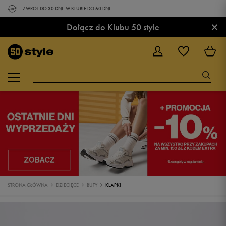
ZWROT DO 30 DNI. W KLUBIE DO 60 DNI.
×
Dołącz do Klubu 50 style
STRONA GŁÓWNA
DZIECIĘCE
BUTY
KLAPKI