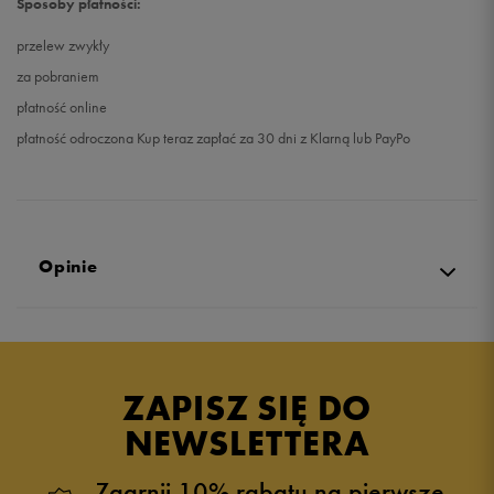
Sposoby płatności:
przelew zwykły
za pobraniem
płatność online
płatność odroczona Kup teraz zapłać za 30 dni z Klarną lub PayPo
Opinie
4.9
opinii klientów
33
z całego okresu
ZAPISZ SIĘ DO
zebranych i zweryfikowanych przez
NEWSLETTERA
Zgarnij 10% rabatu na pierwsze