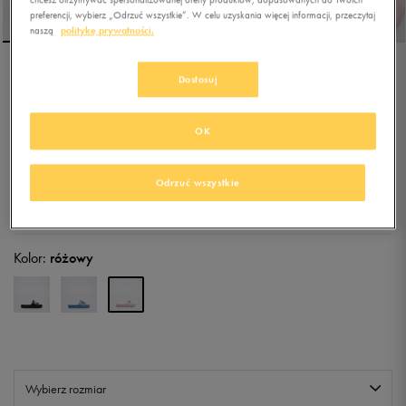
preferencji, wybierz „Odrzuć wszystkie”. W celu uzyskania więcej informacji, przeczytaj
naszą
politykę prywatności.
Dostosuj
FILA SLEEK SLIDE LT
OK
4.9
(
33
)
25,99
zł
z Vat
Odrzuć wszystkie
+ 200 PKT W
KLUBIE 50 STYLE
Kolor:
różowy
Wybierz rozmiar