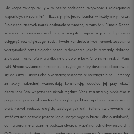
Dla kogoś takiego jak Ty – miłośnika codziennej aktywności i kolekcjonera
wspaniałych wspomnień – liczy się tylko jedno: komfort w każdym wymiarze.
Projektanci znanych marek doskonale to wiedzą, a Vans MN Filmore Decon
w kolorze czarnym udowadniają, że wszystkie najważniejsze cechy można
osiągnąć bez większego trudu. Trwała konstrukcja tych trampek zapewnia
wytrzymałość przez niejeden sezon, a doskonałej jakości materiały, dobrane
z uwagą i troską, ułatwiają dbanie o ulubione buty. Cholewkę męskich Vans
MN Filmore wykonano z materiału tekstylnego, który doskonale dopasowuje
się do kształtu stopy i dba o właściwą temperaturę wewnątrz buta. Elementy
ze skóry naturalnej wzmacniają konstrukcję, dodając jej przy okazji
charakteru. We wnętrzu tenisówek męskich Vans znalazła się wyściółka z
przyjemnego w dotyku materiału tekstylnego, który zapobiega powstawaniu
otarć nawet podczas długich, zabieganych dni. Solidne sznurowanie na
sześć dziurek pozwala jeszcze lepiej ułożyć nogę w bucie i dba o stabilność,
co ma ogromne znaczenie podczas długich, wypełnionych aktywnością dni.
O Twoją wygodę dba również podeszwa z odpornej na ścieranie gumy. Jest