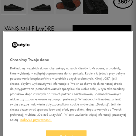
VANS MN FILMORE
DECON
4.9
(
76
)
186,99
zł
z Vat
Chronimy Twoje dane
+ 1100 PKT W
KLUBIE 50 STYLE
Dokładamy wszelkich starań, aby zakupy naszych Klientów były udane, a produkty,
które wybierają – najlepiej dopasowane do ich potrzeb. Robimy to jednak przy pełnym
poszanowaniu bezpieczeństwa wszystkich danych osobowych. Kliknij „OK”, jeśli
chcesz, abyśmy wykorzystywali informacje o Twoich zachowaniach na naszej stronie
Kolor:
czarny
do przygotowania personalizowanych specjalnie dla Ciebie treści, w tym rekomendacji
produktów dopasowanych do Twoich potrzeb i zainteresowań, spersonalizowanych
reklam czy zapamiętywanie wybranych preferencji. W każdej chwili możesz zmienić
swoją decyzję i ustawienia dotyczące plików cookie wybierając „Dostosuj”. Jeśli nie
chcesz otrzymywać spersonalizowanej oferty produktów, dopasowanych do Twoich
preferencji, wybierz „Odrzuć wszystkie”. W celu uzyskania więcej informacji, przeczytaj
naszą
politykę prywatności.
Wybierz rozmiar