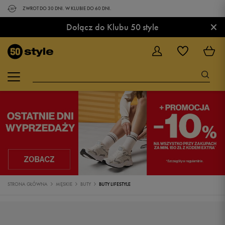
ZWROT DO 30 DNI. W KLUBIE DO 60 DNI.
×
Dołącz do Klubu 50 style
STRONA GŁÓWNA
MĘSKIE
BUTY
BUTY LIFESTYLE