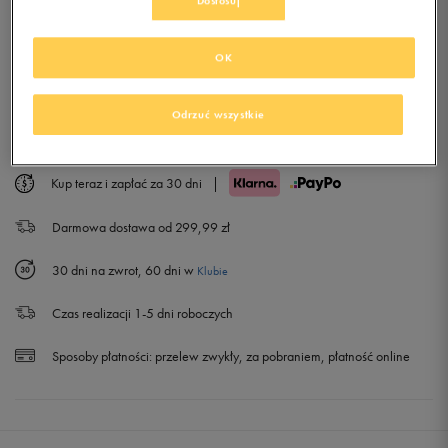
Dostosuj
Rozmiary EU
Rozmiary US
DODAJ DO KOSZYKA
OK
39
25 cm
Powiadom o dostępności
Sprawdź dostępność w salonach
Odrzuć wszystkie
40
25,5 cm
Powiadom o dostępności
40,5
26 cm
Powiadom o dostępności
Kup teraz i zapłać za 30 dni
|
Darmowa dostawa od 299,99 zł
41
26,5 cm
30 dni na zwrot, 60 dni w
Klubie
42
27 cm
Czas realizacji 1-5 dni roboczych
42,5
27,5 cm
Sposoby płatności:
przelew zwykły, za pobraniem, płatność online
43
28 cm
44
28,5 cm
Powiadom o dostępności