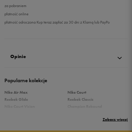
za pobraniem
płatność online
płatność odroczona Kup teraz zapłać za 30 dni z Klarną lub PayPo
Opinie
4.9
Popularne kolekcje
opinii klientów
76
z całego okresu
Nike Air Max
Nike Court
zebranych i zweryfikowanych przez
Reebok Glide
Reebok Classic
Nike Court Vision
Champion Rebound
Reebok Court Advance
Nike Air Max Systm
Zobacz więcej
adidas Terrex
adidas Grand Court
Puma Rebound
New Balance 373
5