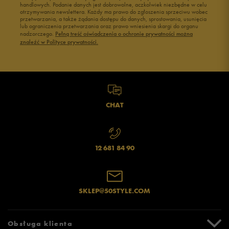
handlowych. Podanie danych jest dobrowolne, aczkolwiek niezbędne w celu
otrzymywania newslettera. Każdy ma prawo do zgłoszenia sprzeciwu wobec
przetwarzania, a także żądania dostępu do danych, sprostowania, usunięcia
lub ograniczenia przetwarzania oraz prawo wniesienia skargi do organu
Jak zbieramy opinie?
nadzorczego.
Pełną treść oświadczenia o ochronie prywatności można
znaleźć w Polityce prywatności.
Opinie klientów
Wyczyść
Szukaj
CHAT
12 681 84 90
SKLEP@50STYLE.COM
Obsługa klienta