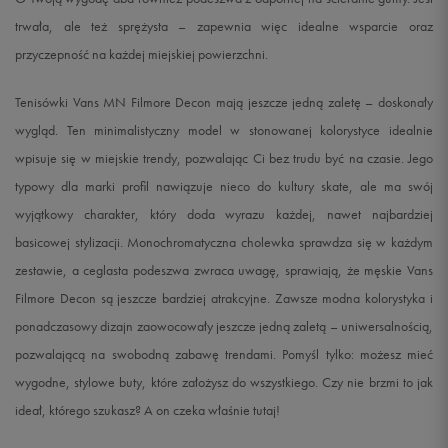
trwała, ale też sprężysta – zapewnia więc idealne wsparcie oraz
przyczepność na każdej miejskiej powierzchni.
Tenisówki Vans MN Filmore Decon mają jeszcze jedną zaletę – doskonały
wygląd. Ten minimalistyczny model w stonowanej kolorystyce idealnie
wpisuje się w miejskie trendy, pozwalając Ci bez trudu być na czasie. Jego
typowy dla marki profil nawiązuje nieco do kultury skate, ale ma swój
wyjątkowy charakter, który doda wyrazu każdej, nawet najbardziej
basicowej stylizacji. Monochromatyczna cholewka sprawdza się w każdym
zestawie, a ceglasta podeszwa zwraca uwagę, sprawiają, że męskie Vans
Filmore Decon są jeszcze bardziej atrakcyjne. Zawsze modna kolorystyka i
ponadczasowy dizajn zaowocowały jeszcze jedną zaletą – uniwersalnością,
pozwalającą na swobodną zabawę trendami. Pomyśl tylko: możesz mieć
wygodne, stylowe buty, które założysz do wszystkiego. Czy nie brzmi to jak
ideał, którego szukasz? A on czeka właśnie tutaj!