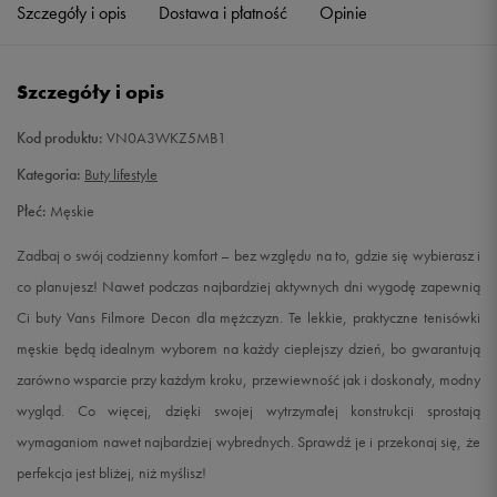
Szczegóły i opis
Dostawa i płatność
Opinie
44,5
29 cm
Powiadom o dostępności
Szczegóły i opis
45
29,5 cm
Powiadom o dostępności
Kod produktu:
VN0A3WKZ5MB1
46
30 cm
Powiadom o dostępności
Kategoria:
Buty lifestyle
47
31 cm
Powiadom o dostępności
Płeć:
Męskie
Zadbaj o swój codzienny komfort – bez względu na to, gdzie się wybierasz i
co planujesz! Nawet podczas najbardziej aktywnych dni wygodę zapewnią
Ci buty Vans Filmore Decon dla mężczyzn. Te lekkie, praktyczne tenisówki
męskie będą idealnym wyborem na każdy cieplejszy dzień, bo gwarantują
zarówno wsparcie przy każdym kroku, przewiewność jak i doskonały, modny
wygląd. Co więcej, dzięki swojej wytrzymałej konstrukcji sprostają
wymaganiom nawet najbardziej wybrednych. Sprawdź je i przekonaj się, że
perfekcja jest bliżej, niż myślisz!