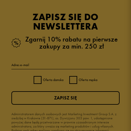
opinii klientów
3
z całego okresu
ZAPISZ SIĘ DO
zebranych i zweryfikowanych przez
NEWSLETTERA
Zgarnij 10% rabatu na pierwsze
zakupy za min. 250 zł
5
100%
Adres e-mail
4
0%
Oferta damska
Oferta męska
3
0%
ZAPISZ SIĘ
2
0%
1
Administratorem danych osobowych jest Marketing Investment Group S.A. z
0%
siedzibą w Krakowie (31-871), os. Dywizjonu 303 paw. 1, udostępnione
powyżej dane będą przetwarzane w prawnie uzasadnionym interesie
administratora, za który uważa się marketing produktów i usług własnych.
Podając swój adres mailowy zgadzasz się na otrzymywanie informacji