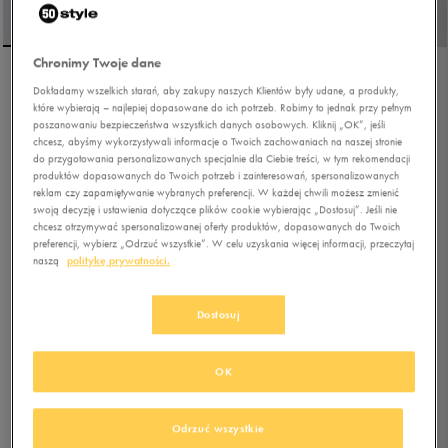
Chronimy Twoje dane
UNDER ARMOUR BGS
Dokładamy wszelkich starań, aby zakupy naszych Klientów były udane, a produkty,
które wybierają – najlepiej dopasowane do ich potrzeb. Robimy to jednak przy pełnym
SPEED SWIFT
poszanowaniu bezpieczeństwa wszystkich danych osobowych. Kliknij „OK”, jeśli
chcesz, abyśmy wykorzystywali informacje o Twoich zachowaniach na naszej stronie
5.0
do przygotowania personalizowanych specjalnie dla Ciebie treści, w tym rekomendacji
(
3
)
produktów dopasowanych do Twoich potrzeb i zainteresowań, spersonalizowanych
125,99
zł
z Vat
reklam czy zapamiętywanie wybranych preferencji. W każdej chwili możesz zmienić
swoją decyzję i ustawienia dotyczące plików cookie wybierając „Dostosuj”. Jeśli nie
132,79
zł
-5%
(najniższa cena z 30 dni przed obniżką)
chcesz otrzymywać spersonalizowanej oferty produktów, dopasowanych do Twoich
139,99
zł
-10%
(cena bezpośrednio przed promocją)
preferencji, wybierz „Odrzuć wszystkie”. W celu uzyskania więcej informacji, przeczytaj
naszą
politykę prywatności.
+ 700 PKT W
KLUBIE 50 STYLE
Dostosuj
Kolor:
szary
OK
Odrzuć wszystkie