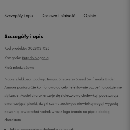
Szczegóły i opis
Dostawa i płatność
Opinie
Szczegóły i opis
Kod produktu:
3028031025
Kategoria:
Buty do biegania
Płeć:
młodzieżowe
Nabierz lekkości i podkręć tempo. Sneakersy Speed Swift marki Under
Armour poniosą Cię komfortowo do celu i efektownie uzupełnią codzienne
stylizacje. Model charakteryzuje się siateczkową cholewką i podeszwą z
amortyzującej pianki, dzięki czemu zachwyca niewielką wagą i wygodą
noszenia, a wierzchni nadruk wraz z logo brandu na pięcie dodają
charakteru.
lekka i oddychająca cholewka z siateczki