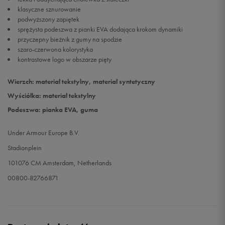
klasyczne sznurowanie
podwyższony zapiętek
sprężysta podeszwa z pianki EVA dodająca krokom dynamiki
przyczepny bieżnik z gumy na spodzie
szaro-czerwona kolorystyka
kontrastowe logo w obszarze pięty
Wierzch: materiał tekstylny, materiał syntetyczny
Wyściółka: materiał tekstylny
Podeszwa: pianka EVA, guma
Under Armour Europe B.V.
Stadionplein
101076 CM Amsterdam, Netherlands
00800-82766871