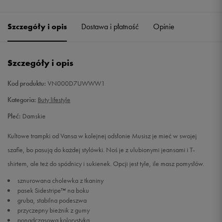
Szczegóły i opis
Dostawa i płatność
Opinie
Szczegóły i opis
Kod produktu:
VN000D7UWWW1
Kategoria:
Buty lifestyle
Płeć:
Damskie
Kultowe trampki od Vansa w kolejnej odsłonie Musisz je mieć w swojej
szafie, bo pasują do każdej stylówki. Noś je z ulubionymi jeansami i T-
shirtem, ale też do spódnicy i sukienek. Opcji jest tyle, ile masz pomysłów.
sznurowana cholewka z tkaniny
pasek Sidestripe™ na boku
gruba, stabilna podeszwa
przyczepny bieżnik z gumy
ponadczasowa kolorystyka