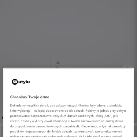
Chronimy Twoje dane
Dokładamy wszelkich starań, aby zakupy naszych Klientów były udane, a produkty,
które wybierają – najlepiej dopasowane do ich potrzeb. Robimy to jednak przy pełnym
poszanowaniu bezpieczeństwa wszystkich danych osobowych. Kliknij „OK”, jeśli
1/6
PROMO: DO -30%
chcesz, abyśmy wykorzystywali informacje o Twoich zachowaniach na naszej stronie
do przygotowania personalizowanych specjalnie dla Ciebie treści, w tym rekomendacji
produktów dopasowanych do Twoich potrzeb i zainteresowań, spersonalizowanych
reklam czy zapamiętywanie wybranych preferencji. W każdej chwili możesz zmienić