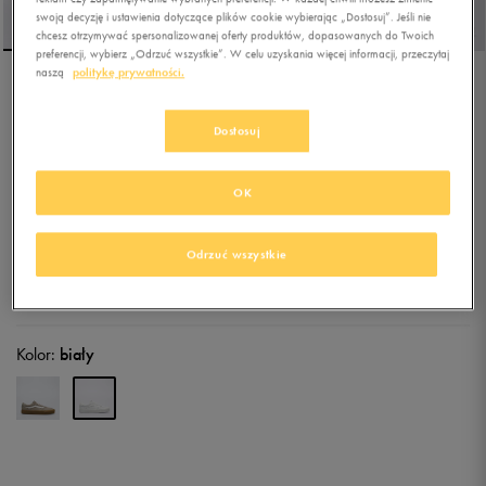
swoją decyzję i ustawienia dotyczące plików cookie wybierając „Dostosuj”. Jeśli nie
chcesz otrzymywać spersonalizowanej oferty produktów, dopasowanych do Twoich
preferencji, wybierz „Odrzuć wszystkie”. W celu uzyskania więcej informacji, przeczytaj
naszą
politykę prywatności.
VANS BROOKLYN LS
Dostosuj
5.0
(
9
)
OK
212,49
zł
z Vat
237,49
zł
-11%
(najniższa cena z 30 dni przed obniżką)
249,99
zł
-15%
(cena bezpośrednio przed promocją)
Odrzuć wszystkie
+ 1250 PKT W
KLUBIE 50 STYLE
Kolor:
biały