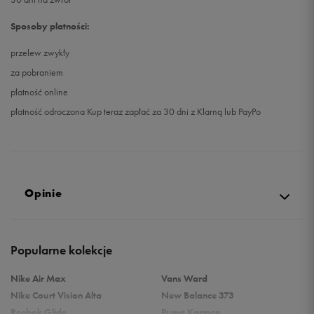
Sposoby płatności:
przelew zwykły
za pobraniem
płatność online
płatność odroczona Kup teraz zapłać za 30 dni z Klarną lub PayPo
Opinie
5.0
Popularne kolekcje
opinii klientów
9
z całego okresu
Nike Air Max
Vans Ward
zebranych i zweryfikowanych przez
Nike Court Vision Alta
New Balance 373
Reebok Glide
Puma Karmen