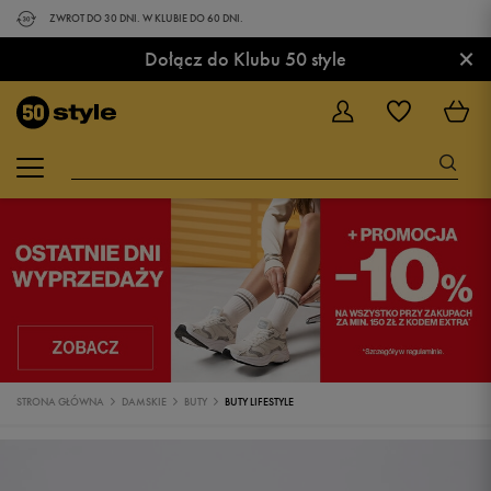
ZWROT DO 30 DNI. W KLUBIE DO 60 DNI.
×
Dołącz do Klubu 50 style
STRONA GŁÓWNA
DAMSKIE
BUTY
BUTY LIFESTYLE