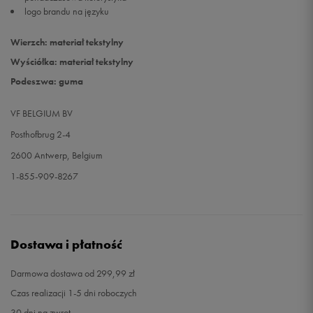
logo brandu na języku
Wierzch: materiał tekstylny
Wyściółka: materiał tekstylny
Podeszwa: guma
VF BELGIUM BV
Posthofbrug 2-4
2600 Antwerp, Belgium
1-855-909-8267
Dostawa i płatność
Darmowa dostawa od 299,99 zł
Czas realizacji 1-5 dni roboczych
30 dni na zwrot