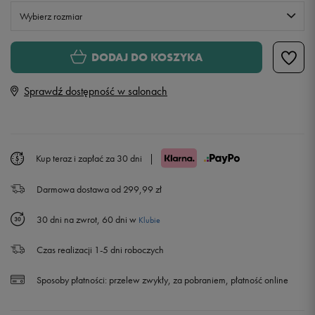
Wybierz rozmiar
Rozmiary EU
Rozmiary US
DODAJ DO KOSZYKA
36,5
23 cm
Sprawdź dostępność w salonach
37
23,5 cm
38
24 cm
Powiadom o dostępności
Kup teraz i zapłać za 30 dni
|
Darmowa dostawa od 299,99 zł
39
25 cm
30 dni na zwrot, 60 dni w
Klubie
40
25,5 cm
Czas realizacji 1-5 dni roboczych
41
26,5 cm
Sposoby płatności:
przelew zwykły, za pobraniem, płatność online