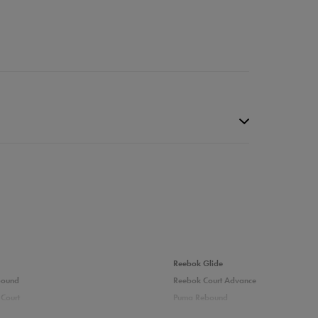
Reebok Glide
bound
Reebok Court Advance
Court
Puma Rebound
0%
adidas Ozelle