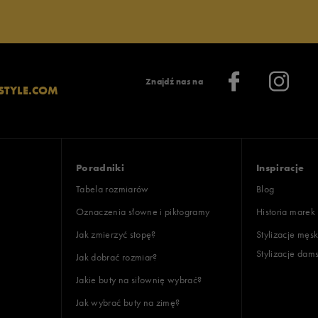
lientów
Znajdź nas na
STYLE.COM
Wyczyść
Szukaj
Poradniki
Inspiracje
Tabela rozmiarów
Blog
Oznaczenia słowne i piktogramy
Historia marek
Jak zmierzyć stopę?
Stylizacje męsk
Stylizacje dam
Jak dobrać rozmiar?
Jakie buty na siłownię wybrać?
Jak wybrać buty na zimę?