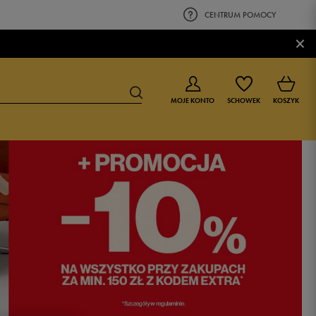
CENTRUM POMOCY
×
MOJE KONTO
SCHOWEK
KOSZYK
BUTY DLA CHŁOPCA
BUTY DLA DZIEWCZYNKI
0-4 lat
0-4 lat
4-8 lat
4-8 lat
9-16 lat
9-16 lat