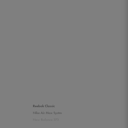
Reebok Classic
Nike Air Max Systm
New Balance 373
Umbro Griffin