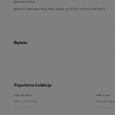
płatność online
płatność odroczona Kup teraz zapłać za 30 dni z Klarną lub PayPo
Opinie
5.0
opinii klientów
27
z całego okresu
zebranych i zweryfikowanych przez
Popularne kolekcje
Nike Air Max
Nike Court
Nike Court Vision
Champion Re
adidas Terrex
adidas Grand 
5
10
Puma Caven
Vans Filmore