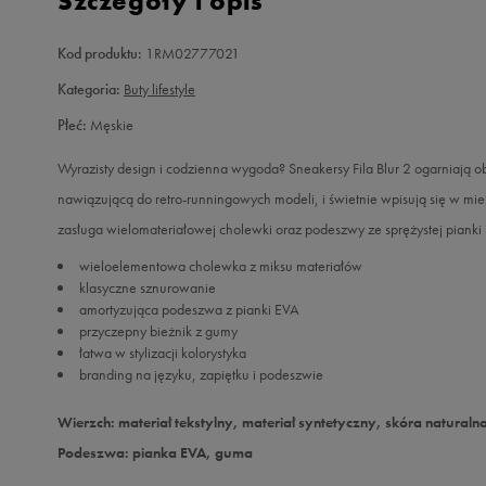
Szczegóły i opis
Kod produktu:
1RM02777021
Kategoria:
Buty lifestyle
Płeć:
Męskie
Wyrazisty design i codzienna wygoda? Sneakersy Fila Blur 2 ogarniają 
nawiązującą do retro-runningowych modeli, i świetnie wpisują się w miejs
zasługa wielomateriałowej cholewki oraz podeszwy ze sprężystej pianki 
wieloelementowa cholewka z miksu materiałów
klasyczne sznurowanie
amortyzująca podeszwa z pianki EVA
przyczepny bieżnik z gumy
łatwa w stylizacji kolorystyka
branding na języku, zapiętku i podeszwie
Wierzch: materiał tekstylny, materiał syntetyczny, skóra naturaln
Podeszwa: pianka EVA, guma