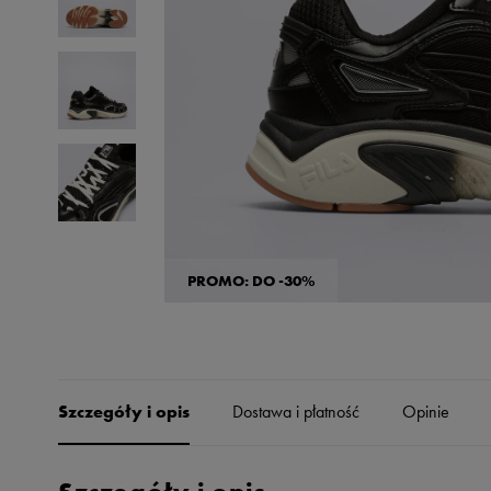
Skechers
Timberland
Umbro
Under Armour
Up8
U.S. Polo ASSN.
Vans
PROMO: DO -30%
Szczegóły i opis
Dostawa i płatność
Opinie