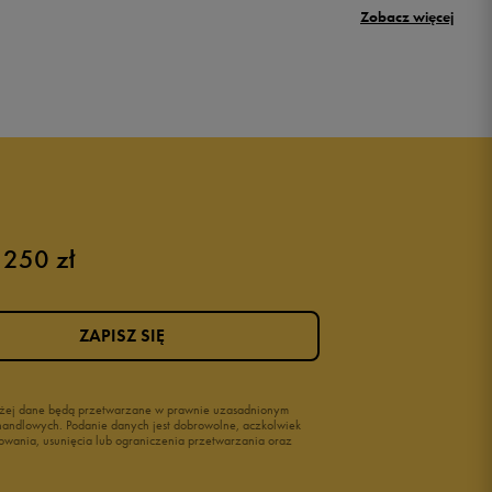
Zobacz więcej
New Balance 500
Puma sneakersy męskie
Buty adidas męskie
Buty męskie czarne
Buty męskie Nike
Buty męskie 42
 250 zł
Buty męskie 46
ZAPISZ SIĘ
wyżej dane będą przetwarzane w prawnie uzasadnionym
i handlowych. Podanie danych jest dobrowolne, aczkolwiek
owania, usunięcia lub ograniczenia przetwarzania oraz