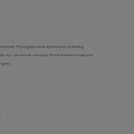
oba tematy. Przyciągają wzrok dynamiczną cholewką,
ki styl - od rana do wieczora. Wysoki komfort noszenia to
i gumy.
a