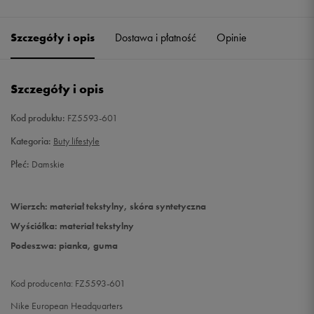
40,5
26 cm
Szczegóły i opis
Dostawa i płatność
Opinie
41
26,5 cm
Szczegóły i opis
Kod produktu:
FZ5593-601
Kategoria:
Buty lifestyle
Płeć:
Damskie
Wierzch: materiał tekstylny, skóra syntetyczna
Wyściółka: materiał tekstylny
Podeszwa: pianka, guma
Kod producenta: FZ5593-601
Nike European Headquarters