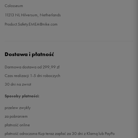
Colosseum
11213 NL Hilversum, Netherlands
Product.Safety.EMEA@nike.com
Dostawa i płatność
Darmowa dostawa od 299,99 zł
Czas realizacji 1-5 dni roboczych
30 dni na zwrot
Sposoby płatności:
przelew zwykły
za pobraniem
płatność online
płatność odroczona Kup teraz zapłać za 30 dni z Klarną lub PayPo