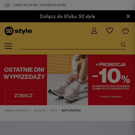
ZWROT DO 30 DNI. W KLUBIE DO 60 DNI.
×
Dołącz do Klubu 50 style
STRONA GŁÓWNA
DAMSKIE
BUTY
BUTY LIFESTYLE