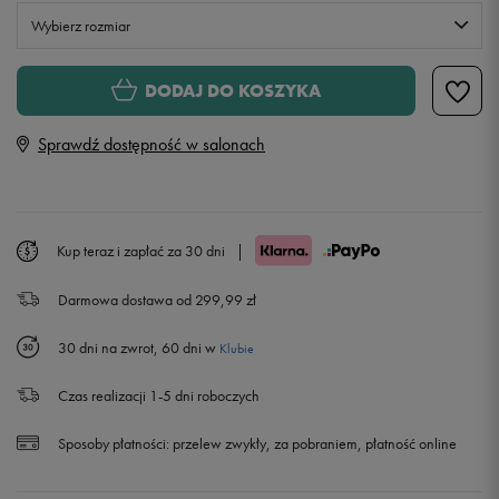
Wybierz rozmiar
Rozmiary EU
Rozmiary US
DODAJ DO KOSZYKA
36
22,5 cm
Sprawdź dostępność w salonach
36,5
23 cm
37,5
23,5 cm
Kup teraz i zapłać za 30 dni
|
Darmowa dostawa od 299,99 zł
38
24 cm
30 dni na zwrot, 60 dni w
Klubie
38,5
24,5 cm
Czas realizacji 1-5 dni roboczych
39
25 cm
Sposoby płatności:
przelew zwykły, za pobraniem, płatność online
40
25,5 cm