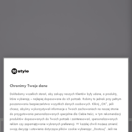
Chronimy Twoje dane
Dokładamy wszelkich starań, aby zakupy naszych Klientów były udane, a produkty,
które wybierają – najlepiej dopasowane do ich potrzeb. Robimy to jednak przy pełnym
poszanowaniu bezpieczeństwa wszystkich danych osobowych. Kliknij „OK”, jeśli
chcesz, abyśmy wykorzystywali informacje o Twoich zachowaniach na naszej stronie
1/9
do przygotowania personalizowanych specjalnie dla Ciebie treści, w tym rekomendacji
produktów dopasowanych do Twoich potrzeb i zainteresowań, spersonalizowanych
reklam czy zapamiętywanie wybranych preferencji. W każdej chwili możesz zmienić
swoją decyzję i ustawienia dotyczące plików cookie wybierając „Dostosuj”. Jeśli nie