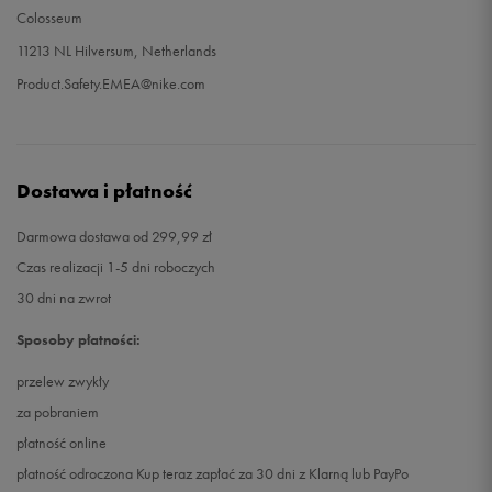
Colosseum
11213 NL Hilversum, Netherlands
Product.Safety.EMEA@nike.com
Dostawa i płatność
Darmowa dostawa od 299,99 zł
Czas realizacji 1-5 dni roboczych
30 dni na zwrot
Sposoby płatności:
przelew zwykły
za pobraniem
płatność online
płatność odroczona Kup teraz zapłać za 30 dni z Klarną lub PayPo