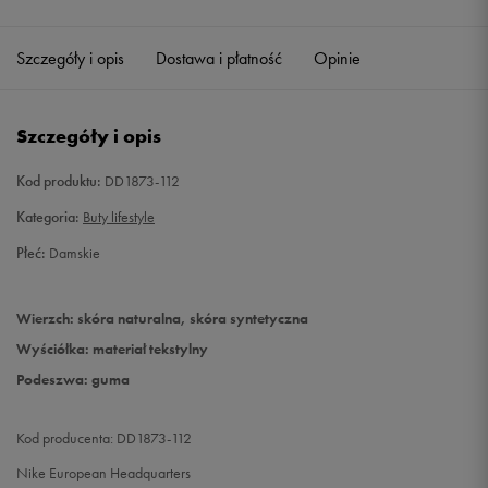
40,5
26 cm
Powiadom o dostępności
Szczegóły i opis
Dostawa i płatność
Opinie
41
26,5 cm
Powiadom o dostępności
Szczegóły i opis
Kod produktu:
DD1873-112
Kategoria:
Buty lifestyle
Płeć:
Damskie
Wierzch: skóra naturalna, skóra syntetyczna
Wyściółka: materiał tekstylny
Podeszwa: guma
Kod producenta: DD1873-112
Nike European Headquarters