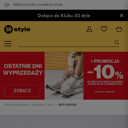
ZWROT DO 30 DNI. W KLUBIE DO 60 DNI.
×
Dołącz do Klubu 50 style
STRONA GŁÓWNA
DAMSKIE
BUTY
BUTY LIFESTYLE