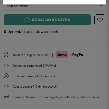
Wybierz rozmiar
Rozmiary EU
Rozmiary US
DODAJ DO KOSZYKA
36
22,5 cm
Powiadom o dostępności
Sprawdź dostępność w salonach
36,5
23 cm
37,5
23,5 cm
Kup teraz i zapłać za 30 dni
|
Darmowa dostawa od 299,99 zł
38
24 cm
Powiadom o dostępności
30 dni na zwrot, 60 dni w
Klubie
38,5
24,5 cm
Powiadom o dostępności
Czas realizacji 1-5 dni roboczych
39
25 cm
Powiadom o dostępności
Sposoby płatności:
przelew zwykły, za pobraniem, płatność online
40
25,5 cm
Powiadom o dostępności