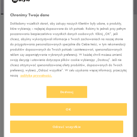
Chronimy Twoje dane
Dokładamy wszelkich starań, aby zakupy naszych Klientów były udane, a produkty,
NIKE DUNK LOW
które wybierają – najlepiej dopasowane do ich potrzeb. Robimy to jednak przy pełnym
poszanowaniu bezpieczeństwa wszystkich danych osobowych. Kliknij „OK”, jeśli
chcesz, abyśmy wykorzystywali informacje o Twoich zachowaniach na naszej stronie
do przygotowania personalizowanych specjalnie dla Ciebie treści, w tym rekomendacji
5.0
(
4
)
produktów dopasowanych do Twoich potrzeb i zainteresowań, spersonalizowanych
reklam czy zapamiętywanie wybranych preferencji. W każdej chwili możesz zmienić
329,99
zł
z Vat
swoją decyzję i ustawienia dotyczące plików cookie wybierając „Dostosuj”. Jeśli nie
359,99
zł
-8%
(najniższa cena z 30 dni przed obniżką)
chcesz otrzymywać spersonalizowanej oferty produktów, dopasowanych do Twoich
preferencji, wybierz „Odrzuć wszystkie”. W celu uzyskania więcej informacji, przeczytaj
519,99
zł
-37%
(cena początkowa)
naszą
politykę prywatności.
+ 1650 PKT W
KLUBIE 50 STYLE
Dostosuj
Kolor:
biały
OK
Odrzuć wszystkie