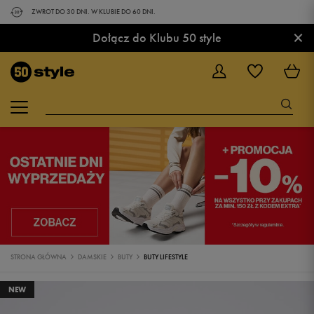
ZWROT DO 30 DNI. W KLUBIE DO 60 DNI.
×
Dołącz do Klubu 50 style
STRONA GŁÓWNA
DAMSKIE
BUTY
BUTY LIFESTYLE
NEW