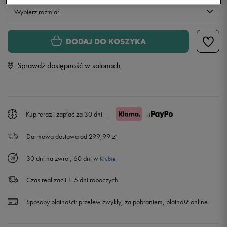
Wybierz rozmiar
Rozmiary EU
Rozmiary US
DODAJ DO KOSZYKA
37
23 cm
Sprawdź dostępność w salonach
37,5
23,5 cm
38
24 cm
Kup teraz i zapłać za 30 dni
|
Darmowa dostawa od 299,99 zł
38,5
24,5 cm
30 dni na zwrot, 60 dni w
Klubie
39
25 cm
Czas realizacji 1-5 dni roboczych
40
25,5 cm
Sposoby płatności:
przelew zwykły, za pobraniem, płatność online