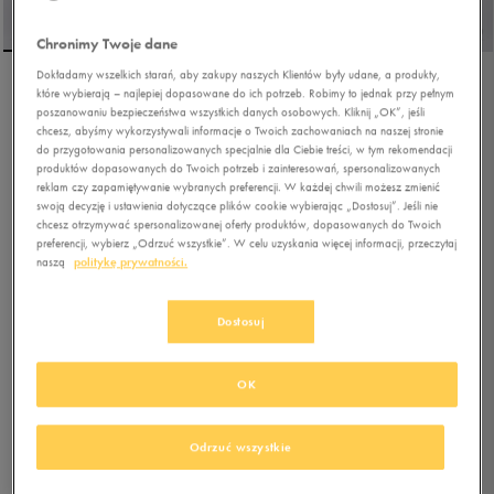
Chronimy Twoje dane
Dokładamy wszelkich starań, aby zakupy naszych Klientów były udane, a produkty,
które wybierają – najlepiej dopasowane do ich potrzeb. Robimy to jednak przy pełnym
PUMA CATCH SOLEIL
poszanowaniu bezpieczeństwa wszystkich danych osobowych. Kliknij „OK”, jeśli
chcesz, abyśmy wykorzystywali informacje o Twoich zachowaniach na naszej stronie
do przygotowania personalizowanych specjalnie dla Ciebie treści, w tym rekomendacji
produktów dopasowanych do Twoich potrzeb i zainteresowań, spersonalizowanych
5.0
(
3
)
reklam czy zapamiętywanie wybranych preferencji. W każdej chwili możesz zmienić
159,99
zł
z Vat
swoją decyzję i ustawienia dotyczące plików cookie wybierając „Dostosuj”. Jeśli nie
chcesz otrzymywać spersonalizowanej oferty produktów, dopasowanych do Twoich
179,99
zł
-11%
(najniższa cena od momentu wprowadzenia produktu)
preferencji, wybierz „Odrzuć wszystkie”. W celu uzyskania więcej informacji, przeczytaj
199,99
zł
-20%
(cena bezpośrednio przed promocją)
naszą
politykę prywatności.
+ 1000 PKT W
KLUBIE 50 STYLE
Dostosuj
Kolor:
biały
OK
Odrzuć wszystkie