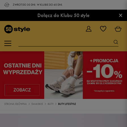
ZWROT DO 30 DNI. W KLUBIE DO 60 DNI.
×
Dołącz do Klubu 50 style
STRONA GŁÓWNA
DAMSKIE
BUTY
BUTY LIFESTYLE