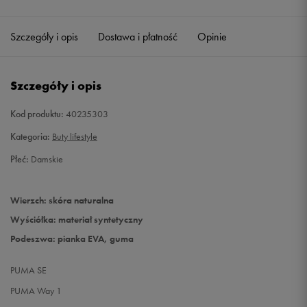
40,5
26 cm
Szczegóły i opis
Dostawa i płatność
Opinie
Szczegóły i opis
Kod produktu:
40235303
Kategoria:
Buty lifestyle
Płeć:
Damskie
Wierzch: skóra naturalna
Wyściółka: materiał syntetyczny
Podeszwa: pianka EVA, guma
PUMA SE
PUMA Way 1