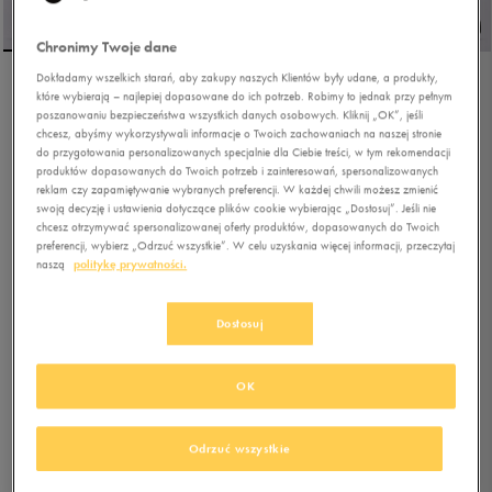
Chronimy Twoje dane
Dokładamy wszelkich starań, aby zakupy naszych Klientów były udane, a produkty,
które wybierają – najlepiej dopasowane do ich potrzeb. Robimy to jednak przy pełnym
PUMA ARIZONA RETRO
poszanowaniu bezpieczeństwa wszystkich danych osobowych. Kliknij „OK”, jeśli
chcesz, abyśmy wykorzystywali informacje o Twoich zachowaniach na naszej stronie
do przygotowania personalizowanych specjalnie dla Ciebie treści, w tym rekomendacji
produktów dopasowanych do Twoich potrzeb i zainteresowań, spersonalizowanych
0.0
(
0
)
reklam czy zapamiętywanie wybranych preferencji. W każdej chwili możesz zmienić
279,99
zł
z Vat
swoją decyzję i ustawienia dotyczące plików cookie wybierając „Dostosuj”. Jeśli nie
chcesz otrzymywać spersonalizowanej oferty produktów, dopasowanych do Twoich
297,49
zł
-6%
(najniższa cena z 30 dni przed obniżką)
preferencji, wybierz „Odrzuć wszystkie”. W celu uzyskania więcej informacji, przeczytaj
349,99
zł
-20%
(cena bezpośrednio przed promocją)
naszą
politykę prywatności.
+ 1750 PKT W
KLUBIE 50 STYLE
Dostosuj
Kolor:
żółty
OK
Odrzuć wszystkie