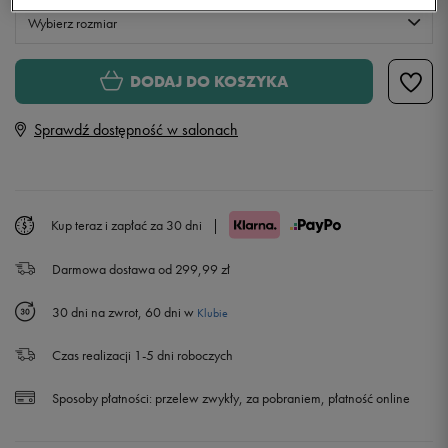
Wybierz rozmiar
Rozmiary EU
Rozmiary US
DODAJ DO KOSZYKA
36
22,5 cm
Sprawdź dostępność w salonach
37
23 cm
37,5
23,5 cm
Kup teraz i zapłać za 30 dni
|
Darmowa dostawa od 299,99 zł
38
24 cm
30 dni na zwrot, 60 dni w
Klubie
38,5
24,5 cm
Czas realizacji 1-5 dni roboczych
39
25 cm
Sposoby płatności:
przelew zwykły, za pobraniem, płatność online
40
25,5 cm