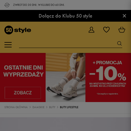
ZWROT DO 30 DNI. W KLUBIE DO 60 DNI.
×
Dołącz do Klubu 50 style
STRONA GŁÓWNA
DAMSKIE
BUTY
BUTY LIFESTYLE