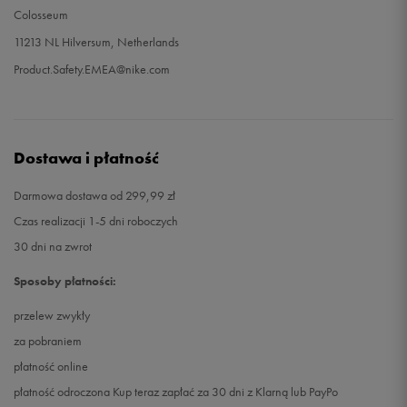
Colosseum
11213 NL Hilversum, Netherlands
Product.Safety.EMEA@nike.com
Dostawa i płatność
Darmowa dostawa od 299,99 zł
Czas realizacji 1-5 dni roboczych
30 dni na zwrot
Sposoby płatności:
przelew zwykły
za pobraniem
płatność online
płatność odroczona Kup teraz zapłać za 30 dni z Klarną lub PayPo