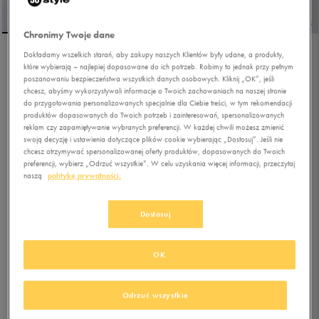
Chronimy Twoje dane
Dokładamy wszelkich starań, aby zakupy naszych Klientów były udane, a produkty,
NIKE W AIR PEGASUS
które wybierają – najlepiej dopasowane do ich potrzeb. Robimy to jednak przy pełnym
poszanowaniu bezpieczeństwa wszystkich danych osobowych. Kliknij „OK”, jeśli
2005
chcesz, abyśmy wykorzystywali informacje o Twoich zachowaniach na naszej stronie
do przygotowania personalizowanych specjalnie dla Ciebie treści, w tym rekomendacji
0.0
(
0
)
produktów dopasowanych do Twoich potrzeb i zainteresowań, spersonalizowanych
reklam czy zapamiętywanie wybranych preferencji. W każdej chwili możesz zmienić
404,99
zł
z Vat
swoją decyzję i ustawienia dotyczące plików cookie wybierając „Dostosuj”. Jeśli nie
422,99
zł
-4%
(najniższa cena z 30 dni przed obniżką)
chcesz otrzymywać spersonalizowanej oferty produktów, dopasowanych do Twoich
preferencji, wybierz „Odrzuć wszystkie”. W celu uzyskania więcej informacji, przeczytaj
449,99
zł
-10%
(cena bezpośrednio przed promocją)
naszą
politykę prywatności.
+ 2250 PKT W
KLUBIE 50 STYLE
Dostosuj
Kolor:
zielony
OK
Odrzuć wszystkie