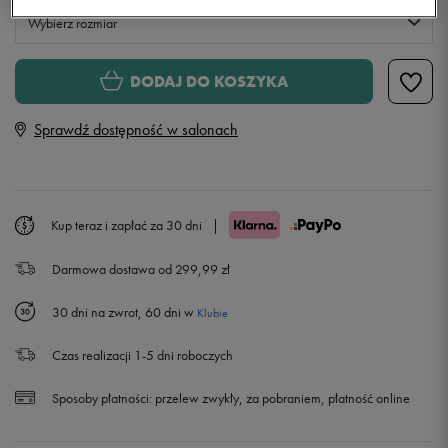
Wybierz rozmiar
Rozmiary EU
Rozmiary US
DODAJ DO KOSZYKA
36,5
23 cm
Sprawdź dostępność w salonach
37,5
23,5 cm
38
24 cm
Kup teraz i zapłać za 30 dni
|
Darmowa dostawa od 299,99 zł
38,5
24,5 cm
30 dni na zwrot, 60 dni w
Klubie
39
25 cm
Czas realizacji 1-5 dni roboczych
40
25,5 cm
Sposoby płatności:
przelew zwykły, za pobraniem, płatność online
40,5
26 cm