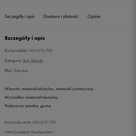
Szczegóły i opis
Dostawa i płatność
Opinie
Szczegóły i opis
Kod produktu:
HQ1675-700
Kategoria:
Buty lifestyle
Płeć:
Damskie
Wierzch: materiał tekstylny, materiał syntetyczny
Wyściółka: materiał tekstylny
Podeszwa: pianka, guma
Kod producenta: HQ1675-700
Nike European Headquarters