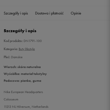
40,5
26 cm
Powiadom o dostępności
Szczegóły i opis
Dostawa i płatność
Opinie
41
26,5 cm
Powiadom o dostępności
Szczegóły i opis
Kod produktu:
DN1791-100
Kategoria:
Buty lifestyle
Płeć:
Damskie
Wierzch: skóra naturalna
Wyściółka: materiał tekstylny
Podeszwa: pianka, guma
Nike European Headquarters
Colosseum
11213 NL Hilversum, Netherlands