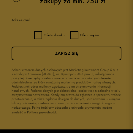
zakupy za min. 250 zł
Białe Sneakersy
Wysokie sneakersy damskie
Czarne sneakersy damskie
Białe sneakersy damskie adidas
Kolorowe sneakersy damskie
Białe sneakersy damskie Nike
Adres e-mail
Sneakersy adidas damskie
Sneakersy Puma damskie białe
Sneakersy damskie skórzane
Oferta damska
Oferta męska
Zobacz również
ZAPISZ SIĘ
Klapki Nike
Czarne klapki damskie
New Balance damskie
Buty letnie damskie
Administratorem danych osobowych jest Marketing Investment Group S.A. z
Buty Nike damskie
Trampki damskie białe
siedzibą w Krakowie (31-871), os. Dywizjonu 303 paw. 1, udostępnione
Buty adidas damskie
Buty beżowe damskie
powyżej dane będą przetwarzane w prawnie uzasadnionym interesie
administratora, za który uważa się marketing produktów i usług własnych.
Japonki
Brązowe buty damskie
Podając swój adres mailowy zgadzasz się na otrzymywanie informacji
handlowych. Podanie danych jest dobrowolne, aczkolwiek niezbędne w celu
Białe adidasy damskie
Różowe buty
otrzymywania newslettera. Każdy ma prawo do zgłoszenia sprzeciwu wobec
przetwarzania, a także żądania dostępu do danych, sprostowania, usunięcia
Czarne adidasy damskie
Buty na siłownię Nike
lub ograniczenia przetwarzania oraz prawo wniesienia skargi do organu
Buty Fila damskie
Buty damskie 37
nadzorczego.
Pełną treść oświadczenia o ochronie prywatności można
znaleźć w Polityce prywatności.
Buty Reebok damskie
Buty damskie 38
Buty na platformie damskie
Buty damskie 39