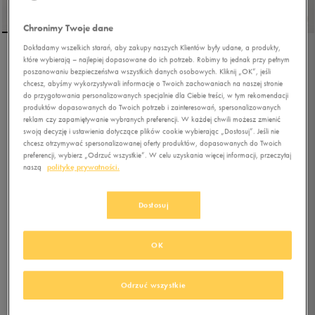
Chronimy Twoje dane
Dokładamy wszelkich starań, aby zakupy naszych Klientów były udane, a produkty,
które wybierają – najlepiej dopasowane do ich potrzeb. Robimy to jednak przy pełnym
NIKE CORTEZ
poszanowaniu bezpieczeństwa wszystkich danych osobowych. Kliknij „OK”, jeśli
chcesz, abyśmy wykorzystywali informacje o Twoich zachowaniach na naszej stronie
do przygotowania personalizowanych specjalnie dla Ciebie treści, w tym rekomendacji
produktów dopasowanych do Twoich potrzeb i zainteresowań, spersonalizowanych
0.0
(
0
)
reklam czy zapamiętywanie wybranych preferencji. W każdej chwili możesz zmienić
287,99
zł
z Vat
swoją decyzję i ustawienia dotyczące plików cookie wybierając „Dostosuj”. Jeśli nie
chcesz otrzymywać spersonalizowanej oferty produktów, dopasowanych do Twoich
296,99
zł
-3%
(najniższa cena z 30 dni przed obniżką)
preferencji, wybierz „Odrzuć wszystkie”. W celu uzyskania więcej informacji, przeczytaj
319,99
zł
-10%
(cena bezpośrednio przed promocją)
naszą
politykę prywatności.
+ 1600 PKT W
KLUBIE 50 STYLE
Dostosuj
Kolor:
biały
OK
Odrzuć wszystkie