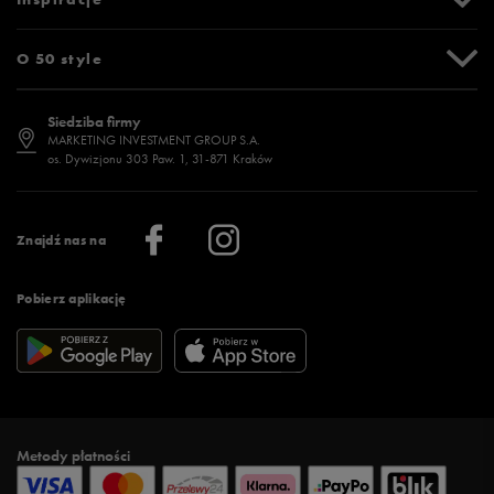
Bezpieczne zakupy (SSL)
Oznaczenia słowne i piktogramy
Polityka prywatności
Jak zmierzyć stopę?
Blog
O 50 style
Polityka cookies
Jak dobrać rozmiar?
Historia marek
Dostępność
Jakie buty na siłownię wybrać?
Stylizacje męskie
Informacje o 50 style
Siedziba firmy
Jak wybrać buty na zimę?
Stylizacje damskie
Sklepy stacjonarne
MARKETING INVESTMENT GROUP S.A.
os. Dywizjonu 303 Paw. 1, 31-871 Kraków
Więcej >
Klub 50 style
Regulamin sklepu 50 style
Praca
Regulamin aplikacji 50 style
Informacje o firmie
Więcej regulaminów >
Znajdź nas na
Pobierz aplikację
Metody płatności