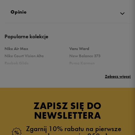
Opinie
Produkt nie posiada recenzji
Popularne kolekcje
Nike Air Max
Vans Ward
Nike Court Vision Alta
New Balance 373
Reebok Glide
Puma Karmen
Reebok Classic
Vans Filmore
Zobacz więcej
Puma Carina
adidas Ozelle
Reebok Court Advance
Nike Gamma Force
Nike Air Max Systm
adidas Breaknet
Converse Chuck Taylor All Star
Skechers Uno
ZAPISZ SIĘ DO
New Balance 237
Nike Huarache
NEWSLETTERA
adidas Grand Court
New Balance 500
Sprawdź podobne kategorie
Zgarnij 10% rabatu na pierwsze