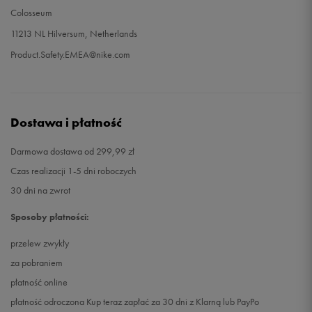
Colosseum
11213 NL Hilversum, Netherlands
Product.Safety.EMEA@nike.com
Dostawa i płatność
Darmowa dostawa od 299,99 zł
Czas realizacji 1-5 dni roboczych
30 dni na zwrot
Sposoby płatności:
przelew zwykły
za pobraniem
płatność online
płatność odroczona Kup teraz zapłać za 30 dni z Klarną lub PayPo