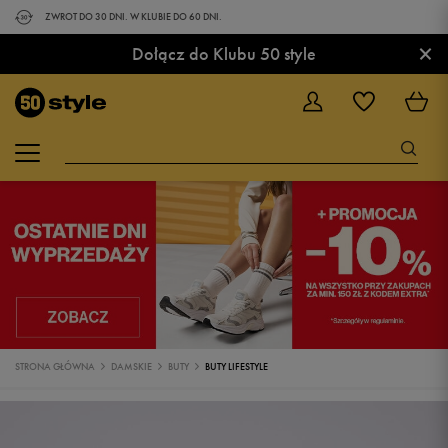
ZWROT DO 30 DNI. W KLUBIE DO 60 DNI.
×
Dołącz do Klubu 50 style
STRONA GŁÓWNA
DAMSKIE
BUTY
BUTY LIFESTYLE