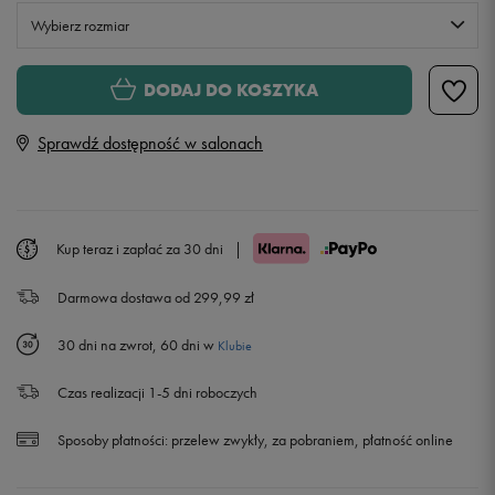
Wybierz rozmiar
Rozmiary EU
Rozmiary US
DODAJ DO KOSZYKA
36
22,5 cm
Powiadom o dostępności
Sprawdź dostępność w salonach
36,5
23 cm
37,5
23,5 cm
Kup teraz i zapłać za 30 dni
|
Darmowa dostawa od 299,99 zł
38
24 cm
30 dni na zwrot, 60 dni w
Klubie
38,5
24,5 cm
Czas realizacji 1-5 dni roboczych
39
25 cm
Powiadom o dostępności
Sposoby płatności:
przelew zwykły, za pobraniem, płatność online
40
25,5 cm
Powiadom o dostępności