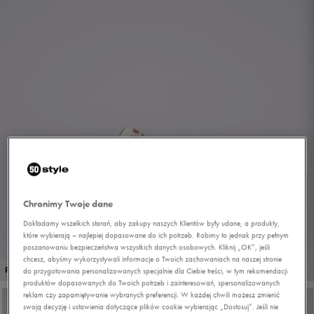
Chronimy Twoje dane
Dokładamy wszelkich starań, aby zakupy naszych Klientów były udane, a produkty,
które wybierają – najlepiej dopasowane do ich potrzeb. Robimy to jednak przy pełnym
poszanowaniu bezpieczeństwa wszystkich danych osobowych. Kliknij „OK”, jeśli
chcesz, abyśmy wykorzystywali informacje o Twoich zachowaniach na naszej stronie
1/10
PROMO: DO -30%
do przygotowania personalizowanych specjalnie dla Ciebie treści, w tym rekomendacji
produktów dopasowanych do Twoich potrzeb i zainteresowań, spersonalizowanych
reklam czy zapamiętywanie wybranych preferencji. W każdej chwili możesz zmienić
swoją decyzję i ustawienia dotyczące plików cookie wybierając „Dostosuj”. Jeśli nie