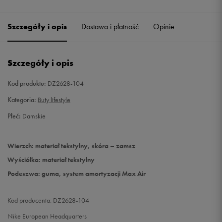
40,5
26 cm
Powiadom o dostępności
Szczegóły i opis
Dostawa i płatność
Opinie
41
26,5 cm
Powiadom o dostępności
Szczegóły i opis
Kod produktu:
DZ2628-104
Kategoria:
Buty lifestyle
Płeć:
Damskie
Wierzch: materiał tekstylny, skóra – zamsz
Wyściółka: materiał tekstylny
Podeszwa: guma, system amortyzacji Max Air
Kod producenta: DZ2628-104
Nike European Headquarters