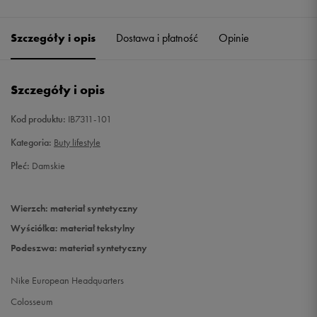
40
25,5 cm
Szczegóły i opis
Dostawa i płatność
Opinie
40,5
26 cm
Powiadom o dostępności
Szczegóły i opis
41
26,5 cm
Powiadom o dostępności
Kod produktu:
IB7311-101
42
27 cm
Powiadom o dostępności
Kategoria:
Buty lifestyle
42,5
27,5 cm
Powiadom o dostępności
Płeć:
Damskie
43
28 cm
Powiadom o dostępności
Wierzch: materiał syntetyczny
Wyściółka: materiał tekstylny
44
28,5 cm
Powiadom o dostępności
Podeszwa: materiał syntetyczny
44,5
29 cm
Powiadom o dostępności
Nike European Headquarters
Colosseum