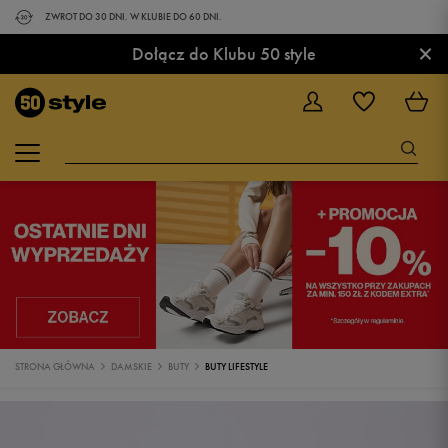
ZWROT DO 30 DNI. W KLUBIE DO 60 DNI.
×
Dołącz do Klubu 50 style
STRONA GŁÓWNA
DAMSKIE
BUTY
BUTY LIFESTYLE