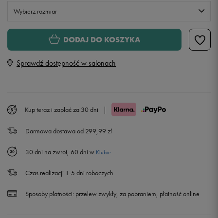
Wybierz rozmiar
Rozmiary EU
Rozmiary US
DODAJ DO KOSZYKA
35,5
22 cm
Powiadom o dostępności
Sprawdź dostępność w salonach
36
22,5 cm
Powiadom o dostępności
36,5
23 cm
Kup teraz i zapłać za 30 dni
|
Darmowa dostawa od 299,99 zł
37,5
23,5 cm
Powiadom o dostępności
30 dni na zwrot, 60 dni w
Klubie
38
24 cm
Czas realizacji 1-5 dni roboczych
38,5
24,5 cm
Powiadom o dostępności
Sposoby płatności:
przelew zwykły, za pobraniem, płatność online
39
25 cm