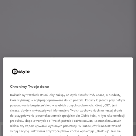
Chronimy Twoje dane
Dokładamy wszelkich starań, aby zakupy naszych Klientów były udane, a produkty,
które wybierają – najlepiej dopasowane do ich potrzeb. Robimy to jednak przy pełnym
poszanowaniu bezpieczeństwa wszystkich danych osobowych. Kliknij „OK”, jeśli
chcesz, abyśmy wykorzystywali informacje o Twoich zachowaniach na naszej stronie
1/8
do przygotowania personalizowanych specjalnie dla Ciebie treści, w tym rekomendacji
produktów dopasowanych do Twoich potrzeb i zainteresowań, spersonalizowanych
reklam czy zapamiętywanie wybranych preferencji. W każdej chwili możesz zmienić
swoją decyzję i ustawienia dotyczące plików cookie wybierając „Dostosuj”. Jeśli nie
chcesz otrzymywać spersonalizowanej oferty produktów, dopasowanych do Twoich