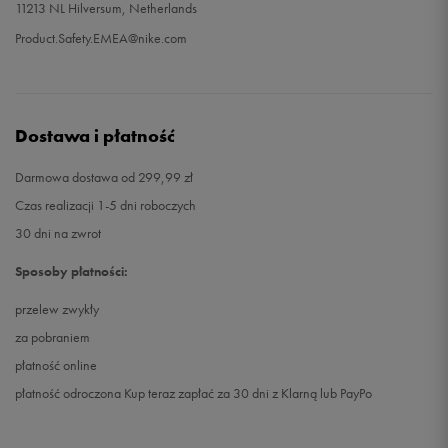
11213 NL Hilversum, Netherlands
Product.Safety.EMEA@nike.com
Dostawa i płatność
Darmowa dostawa od 299,99 zł
Czas realizacji 1-5 dni roboczych
30 dni na zwrot
Sposoby płatności:
przelew zwykły
za pobraniem
płatność online
płatność odroczona Kup teraz zapłać za 30 dni z Klarną lub PayPo