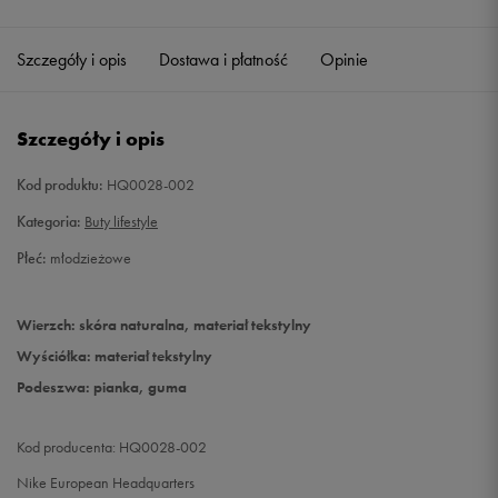
40
25 cm
Szczegóły i opis
Dostawa i płatność
Opinie
Szczegóły i opis
Kod produktu:
HQ0028-002
Kategoria:
Buty lifestyle
Płeć:
młodzieżowe
Wierzch: skóra naturalna, materiał tekstylny
Wyściółka: materiał tekstylny
Podeszwa: pianka, guma
Kod producenta: HQ0028-002
Nike European Headquarters