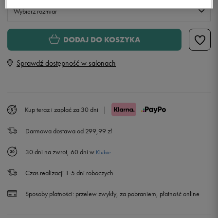
Wybierz rozmiar
Rozmiary EU
Rozmiary US
DODAJ DO KOSZYKA
35,5
22,5 cm
Powiadom o dostępności
Sprawdź dostępność w salonach
36
23 cm
36,5
23,5 cm
Kup teraz i zapłać za 30 dni
|
Darmowa dostawa od 299,99 zł
37,5
23,5 cm
Powiadom o dostępności
30 dni na zwrot, 60 dni w
Klubie
38
24 cm
Czas realizacji 1-5 dni roboczych
38,5
24 cm
Sposoby płatności:
przelew zwykły, za pobraniem, płatność online
39
24,5 cm
Powiadom o dostępności