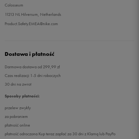
Colosseum
11213 NL Hilversum, Netherlands
Product.Safety.EMEA@nike.com
Dostawa i płatność
Darmowa dostawa od 299,99 zł
Czas realizacji 1-5 dni roboczych
30 dni na zwrot
Sposoby płatności:
przelew zwykły
za pobraniem
płatność online
płatność odroczona Kup teraz zapłać za 30 dni z Klarną lub PayPo