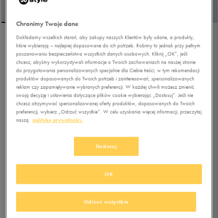
Chronimy Twoje dane
Dokładamy wszelkich starań, aby zakupy naszych Klientów były udane, a produkty,
NIKE C1TY
które wybierają – najlepiej dopasowane do ich potrzeb. Robimy to jednak przy pełnym
poszanowaniu bezpieczeństwa wszystkich danych osobowych. Kliknij „OK”, jeśli
chcesz, abyśmy wykorzystywali informacje o Twoich zachowaniach na naszej stronie
do przygotowania personalizowanych specjalnie dla Ciebie treści, w tym rekomendacji
5.0
(
1
)
produktów dopasowanych do Twoich potrzeb i zainteresowań, spersonalizowanych
reklam czy zapamiętywanie wybranych preferencji. W każdej chwili możesz zmienić
223,99
zł
z Vat
swoją decyzję i ustawienia dotyczące plików cookie wybierając „Dostosuj”. Jeśli nie
239,99
zł
-7%
(najniższa cena z 30 dni przed obniżką)
chcesz otrzymywać spersonalizowanej oferty produktów, dopasowanych do Twoich
preferencji, wybierz „Odrzuć wszystkie”. W celu uzyskania więcej informacji, przeczytaj
279,99
zł
-20%
(cena bezpośrednio przed promocją)
naszą
politykę prywatności.
+ 1400 PKT W
KLUBIE 50 STYLE
Dostosuj
Kolor:
beżowy
OK
Odrzuć wszystkie