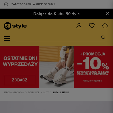
ZWROT DO 30 DNI. W KLUBIE DO 60 DNI.
×
Dołącz do Klubu 50 style
STRONA GŁÓWNA
DZIECIĘCE
BUTY
BUTY LIFESTYLE