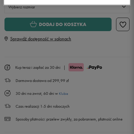
Wybierz rozmiar
Rozmiary EU
Rozmiary US
DODAJ DO KOSZYKA
35,5
22,5 cm
Sprawdź dostępność w salonach
36
23 cm
36,5
23,5 cm
Kup teraz i zapłać za 30 dni
|
Darmowa dostawa od 299,99 zł
37,5
23,5 cm
30 dni na zwrot, 60 dni w
Klubie
38
24 cm
Czas realizacji 1-5 dni roboczych
38,5
24 cm
Sposoby płatności:
przelew zwykły, za pobraniem, płatność online
39
24,5 cm