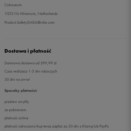
Colosseum
11213 NL Hilversum, Netherlands
Product.Safety.EMEA@nike.com
Dostawa i płatność
Darmowa dostawa od 299,99 zł
Czas realizacji 1-5 dni roboczych
30 dni na zwrot
Sposoby płatności:
przelew zwykły
za pobraniem
płatność online
płatność odroczona Kup teraz zapłać za 30 dni z Klarną lub PayPo