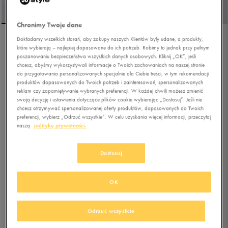
Chronimy Twoje dane
Dokładamy wszelkich starań, aby zakupy naszych Klientów były udane, a produkty,
NIKE C1TY
które wybierają – najlepiej dopasowane do ich potrzeb. Robimy to jednak przy pełnym
poszanowaniu bezpieczeństwa wszystkich danych osobowych. Kliknij „OK”, jeśli
chcesz, abyśmy wykorzystywali informacje o Twoich zachowaniach na naszej stronie
do przygotowania personalizowanych specjalnie dla Ciebie treści, w tym rekomendacji
5.0
(
1
)
produktów dopasowanych do Twoich potrzeb i zainteresowań, spersonalizowanych
reklam czy zapamiętywanie wybranych preferencji. W każdej chwili możesz zmienić
223,99
zł
z Vat
swoją decyzję i ustawienia dotyczące plików cookie wybierając „Dostosuj”. Jeśli nie
239,99
zł
-7%
(najniższa cena z 30 dni przed obniżką)
chcesz otrzymywać spersonalizowanej oferty produktów, dopasowanych do Twoich
preferencji, wybierz „Odrzuć wszystkie”. W celu uzyskania więcej informacji, przeczytaj
279,99
zł
-20%
(cena bezpośrednio przed promocją)
naszą
politykę prywatności.
+ 1400 PKT W
KLUBIE 50 STYLE
Dostosuj
Kolor:
czarny
OK
Odrzuć wszystkie