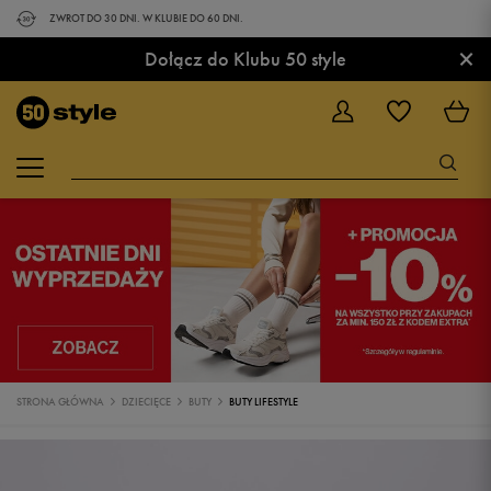
ZWROT DO 30 DNI. W KLUBIE DO 60 DNI.
×
Dołącz do Klubu 50 style
STRONA GŁÓWNA
DZIECIĘCE
BUTY
BUTY LIFESTYLE