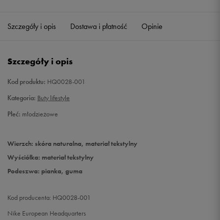
40
25 cm
Powiadom o dostępności
Szczegóły i opis
Dostawa i płatność
Opinie
Szczegóły i opis
Kod produktu:
HQ0028-001
Kategoria:
Buty lifestyle
Płeć:
młodzieżowe
Wierzch: skóra naturalna, materiał tekstylny
Wyściółka: materiał tekstylny
Podeszwa: pianka, guma
Kod producenta: HQ0028-001
Nike European Headquarters