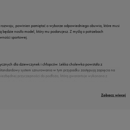
 do rozwoju, powinien pamiętać o wyborze odpowiedniego obuwia, które musi
będzie nosiło model, który mu podarujesz. Z myślą o potrzebach
wności sportowej.
ystycznych dla dziewczynek i chłopców. Lekka cholewka powstała z
. Standardowy system sznurowania w tym przypadku zastępują zapięcia na
 niezbędnej przyczepności do podłoża, którą gwarantuje wykonana z
ego malucha. Uzupełnij w ciekawy sposób casualowe i sportowe zestawy
Zobacz więcej