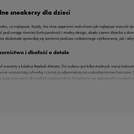
ne sneakersy dla dzieci
wszystko, co najlepsze. Każdy, kto chce zapewnić maluchowi jak najlepsze warunki
pod uwagę również funkcjonalność i modny design, dzięki czemu dziecko z dumą 
óre doskonale sprawdzą się zarówno podczas codziennego użytkowania, jak i akty
ornictwo i dbałość o detale
pl warianty z kolekcji Reebok Almotio. Do wyboru jest kilka modnych wersji kolor
tywnie wzmacniają sylwetkę i czynią ją odporniejszą na uszkodzenia mechaniczne
ą duże ułatwienie dla małych użytkowników. Projektanci nie zapomnieli również o
i to kolekcja, która z pewnością pozytywnie zaskoczy ciekawego świata i aktywn