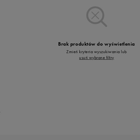
Vans
Timberland
Umbro
Under Armour
Up8
Brak produktów do wyświetlenia
U.S. Polo ASSN.
Zmień kryteria wyszukiwania lub
Vans
usuń wybrane filtry
0