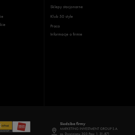
Sklepy stacjonarne
ie
Klub 50 style
skie
Praca
Informacje o firmie
Siedziba firmy
MARKETING INVESTMENT GROUP S.A.
os. Dywizjonu 303 Paw. 1, 31-871