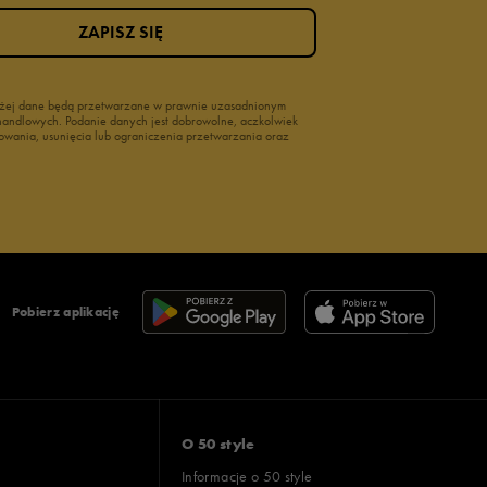
ZAPISZ SIĘ
wyżej dane będą przetwarzane w prawnie uzasadnionym
i handlowych. Podanie danych jest dobrowolne, aczkolwiek
owania, usunięcia lub ograniczenia przetwarzania oraz
Pobierz aplikację
O 50 style
Informacje o 50 style