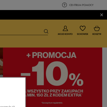
CENTRUM POMOCY
×
MOJE KONTO
SCHOWEK
KOSZYK
BUTY DLA CHŁOPCA
BUTY DLA DZIEWCZYNKI
0-4 lat
0-4 lat
4-8 lat
4-8 lat
9-16 lat
9-16 lat
asowane do ich