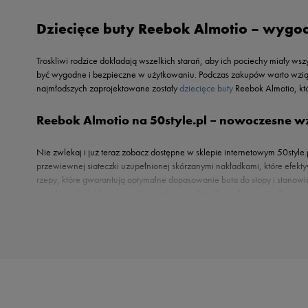
Reebok
Oto
Dziecięce buty Reebok Almotio – wygod
Sizeer
Puma
Skechers
Reebok
Troskliwi rodzice dokładają wszelkich starań, aby ich pociechy miały 
Umbro
Sizeer
być wygodne i bezpieczne w użytkowaniu. Podczas zakupów warto wziąć 
Vans
najmłodszych zaprojektowane zostały
dziecięce buty
Reebok Almotio, kt
Skechers
Timberland
Reebok Almotio na 50style.pl – nowoczesne wz
Umbro
Under Armour
Nie zwlekaj i już teraz zobacz dostępne w sklepie internetowym 50style.
przewiewnej siateczki uzupełnionej skórzanymi nakładkami, które efek
Up8
rzepy, które gwarantują optymalne dopasowanie buta do stopy i stanowi
U.S. Polo ASSN.
wysokiej jakości komponentów podeszwa. Buty Reebok Almotio dla dziec
Vans
swojej latorośli, wybierając oryginalne buty z oferty 50style.pl