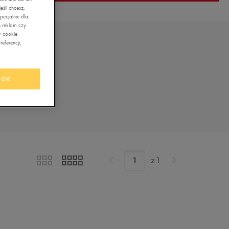
śli chcesz,
ecjalnie dla
 reklam czy
w cookie
eferencji,
OK
z
1