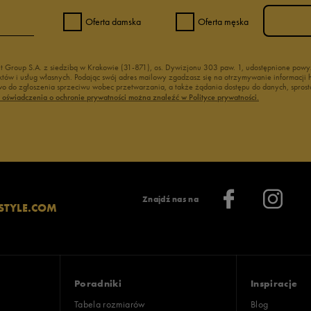
Oferta damska
Oferta męska
nt Group S.A. z siedzibą w Krakowie (31-871), os. Dywizjonu 303 paw. 1, udostępnione po
duktów i usług własnych. Podając swój adres mailowy zgadzasz się na otrzymywanie informacj
 do zgłoszenia sprzeciwu wobec przetwarzania, a także żądania dostępu do danych, sprost
ć oświadczenia o ochronie prywatności można znaleźć w Polityce prywatności.
Znajdź nas na
STYLE.COM
Poradniki
Inspiracje
Tabela rozmiarów
Blog