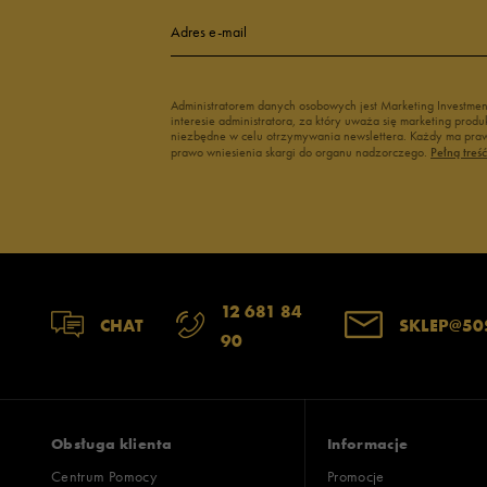
Adres e-mail
Administratorem danych osobowych jest Marketing Investme
interesie administratora, za który uważa się marketing pro
niezbędne w celu otrzymywania newslettera. Każdy ma prawo
prawo wniesienia skargi do organu nadzorczego.
Pełną treś
12 681 84
CHAT
SKLEP@50
90
Obsługa klienta
Informacje
Centrum Pomocy
Promocje