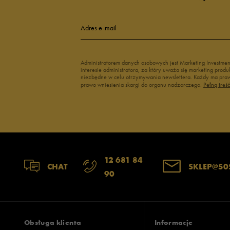
4
Adres e-mail
3
Administratorem danych osobowych jest Marketing Investme
interesie administratora, za który uważa się marketing pro
2
niezbędne w celu otrzymywania newslettera. Każdy ma prawo
prawo wniesienia skargi do organu nadzorczego.
Pełną treś
1
12 681 84
Jak zbieramy opinie?
CHAT
SKLEP@50
90
Opinie k
Obsługa klienta
Informacje