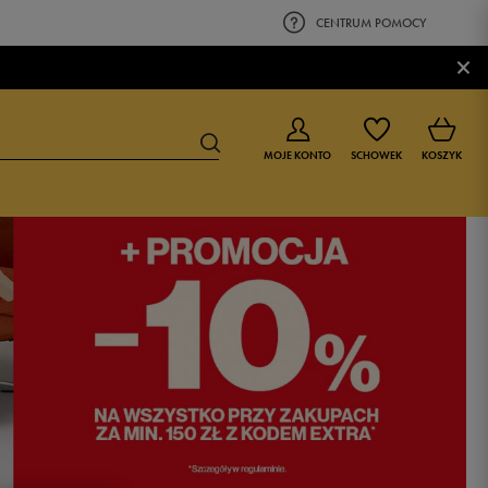
CENTRUM POMOCY
×
MOJE KONTO
SCHOWEK
KOSZYK
BUTY DLA CHŁOPCA
BUTY DLA DZIEWCZYNKI
0-4 lat
0-4 lat
4-8 lat
4-8 lat
9-16 lat
9-16 lat