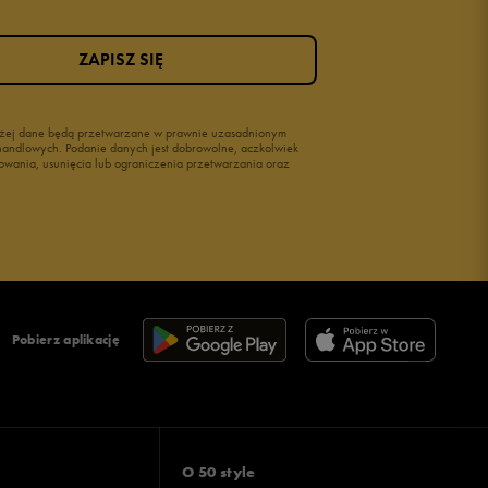
ZAPISZ SIĘ
wyżej dane będą przetwarzane w prawnie uzasadnionym
i handlowych. Podanie danych jest dobrowolne, aczkolwiek
owania, usunięcia lub ograniczenia przetwarzania oraz
Pobierz aplikację
O 50 style