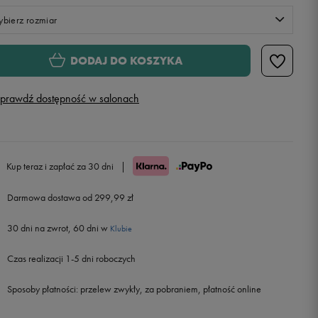
bierz rozmiar
Rozmiary EU
Rozmiary US
DODAJ DO KOSZYKA
34-38
prawdź dostępność w salonach
38-42
42-46
Kup teraz i zapłać za 30 dni
|
46-50
Powiadom o dostępności
Darmowa dostawa od 299,99 zł
30 dni na zwrot, 60 dni w
Klubie
Czas realizacji 1-5 dni roboczych
Sposoby płatności:
przelew zwykły, za pobraniem, płatność online