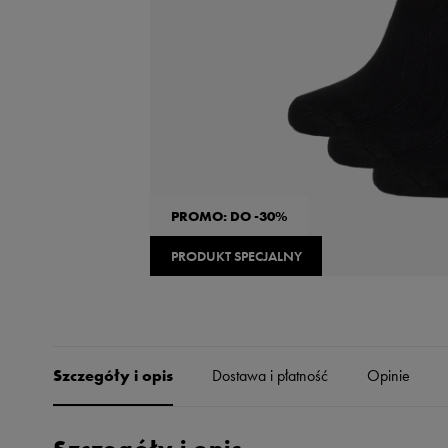
Skechers
Timberland
Umbro
Under Armour
Up8
U.S. Polo ASSN.
PROMO: DO -30%
Vans
PRODUKT SPECJALNY
Szczegóły i opis
Dostawa i płatność
Opinie