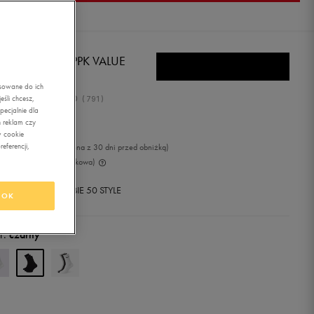
E SKARPETY 3PPK VALUE
TTON CREW
asowane do ich
5.0
śli chcesz,
(
791
)
ecjalnie dla
,49
zł
z Vat
 reklam czy
w cookie
eferencji,
9
zł
-10%
(najniższa cena z 30 dni przed obniżką)
9
zł
-10%
(cena początkowa)
+ 325 PKT W
KLUBIE 50 STYLE
OK
r:
czarny