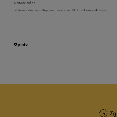
płatność online
płatność odroczona Kup teraz zapłać za 30 dni z Klarną lub PayPo
Opinie
5.0
opinii klientów
791
z całego okresu
zebranych i zweryfikowanych przez
Zg
5
9