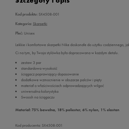
Szczegóły i opis
Kod produktu:
SX4508-001
Kategoria:
Skarpetki
Płeć:
Unisex
Lekkie i komfortowe skarpetki Nike doskonałe do użytku codziennego, jak r
Ci na tym, by Twoja stylówka była dopracowana w każdym detalu.
zestaw 3 par
standardowa wysokość
ściągacz poprawiający dopasowanie
dodatkowe wzmocnienie w obszarze palców i pięty
materiał o właściwościach odprowadzających wilgoć
uniwersalna kolorystyka
Swoosh na ściągaczu
Materiał: 75% bawełna, 18% poliester, 6% nylon, 1% elastan
Kod producenta: SX4508-001