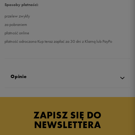
Sposoby płatności:
przelew zwykły
za pobraniem
płatność online
płatność odroczona Kup teraz zapłać za 30 dni z Klarną lub PayPo
Opinie
5.0
opinii klientów
19
z całego okresu
ZAPISZ SIĘ DO
zebranych i zweryfikowanych przez
NEWSLETTERA