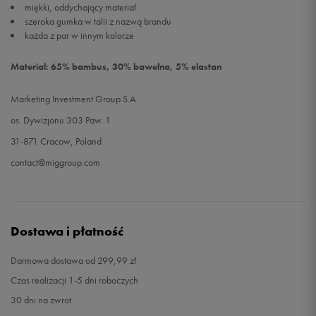
miękki, oddychający materiał
szeroka gumka w talii z nazwą brandu
każda z par w innym kolorze
Materiał: 65% bambus, 30% bawełna, 5% elastan
Marketing Investment Group S.A.
os. Dywizjonu 303 Paw. 1
31-871 Cracow, Poland
contact@miggroup.com
Dostawa i płatność
Darmowa dostawa od 299,99 zł
Czas realizacji 1-5 dni roboczych
30 dni na zwrot