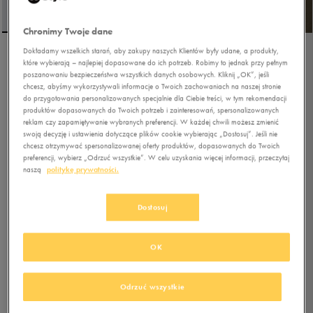
Chronimy Twoje dane
Dokładamy wszelkich starań, aby zakupy naszych Klientów były udane, a produkty,
UMBRO BOKSERKI
które wybierają – najlepiej dopasowane do ich potrzeb. Robimy to jednak przy pełnym
poszanowaniu bezpieczeństwa wszystkich danych osobowych. Kliknij „OK”, jeśli
SHOTER
chcesz, abyśmy wykorzystywali informacje o Twoich zachowaniach na naszej stronie
do przygotowania personalizowanych specjalnie dla Ciebie treści, w tym rekomendacji
5.0
produktów dopasowanych do Twoich potrzeb i zainteresowań, spersonalizowanych
(
19
)
reklam czy zapamiętywanie wybranych preferencji. W każdej chwili możesz zmienić
44,99
zł
z Vat
swoją decyzję i ustawienia dotyczące plików cookie wybierając „Dostosuj”. Jeśli nie
chcesz otrzymywać spersonalizowanej oferty produktów, dopasowanych do Twoich
52,49
zł
-14%
(najniższa cena z 30 dni przed obniżką)
preferencji, wybierz „Odrzuć wszystkie”. W celu uzyskania więcej informacji, przeczytaj
59,99
zł
-25%
(cena bezpośrednio przed promocją)
naszą
politykę prywatności.
+ 300 PKT W
KLUBIE 50 STYLE
Dostosuj
Kolor:
multicolor
OK
Odrzuć wszystkie