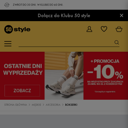
ZWROT DO 30 DNI. W KLUBIE DO 60 DNI.
×
Dołącz do Klubu 50 style
STRONA GŁÓWNA
MĘSKIE
AKCESORIA
BOKSERKI