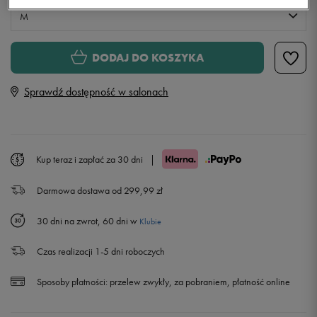
M
M
DODAJ DO KOSZYKA
Sprawdź dostępność w salonach
L
Powiadom o dostępności
XL
Powiadom o dostępności
Kup teraz i zapłać za 30 dni
|
Darmowa dostawa od 299,99 zł
30 dni na zwrot, 60 dni w
Klubie
Czas realizacji 1-5 dni roboczych
Sposoby płatności:
przelew zwykły, za pobraniem, płatność online