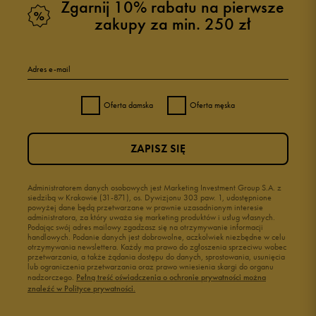
Zgarnij 10% rabatu na pierwsze
zakupy za min. 250 zł
5
95%
Adres e-mail
4
5%
Oferta damska
Oferta męska
3
0%
ZAPISZ SIĘ
2
0%
1
Administratorem danych osobowych jest Marketing Investment Group S.A. z
0%
siedzibą w Krakowie (31-871), os. Dywizjonu 303 paw. 1, udostępnione
powyżej dane będą przetwarzane w prawnie uzasadnionym interesie
administratora, za który uważa się marketing produktów i usług własnych.
Podając swój adres mailowy zgadzasz się na otrzymywanie informacji
handlowych. Podanie danych jest dobrowolne, aczkolwiek niezbędne w celu
otrzymywania newslettera. Każdy ma prawo do zgłoszenia sprzeciwu wobec
przetwarzania, a także żądania dostępu do danych, sprostowania, usunięcia
lub ograniczenia przetwarzania oraz prawo wniesienia skargi do organu
Jak zbieramy opinie?
nadzorczego.
Pełną treść oświadczenia o ochronie prywatności można
znaleźć w Polityce prywatności.
Opinie klientów