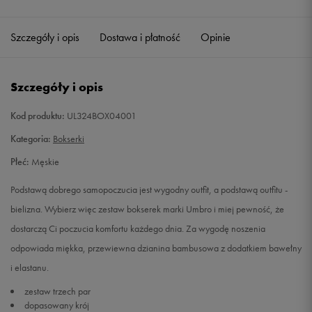
Szczegóły i opis
Dostawa i płatność
Opinie
Szczegóły i opis
Kod produktu:
UL324BOX04001
Kategoria:
Bokserki
Płeć:
Męskie
Podstawą dobrego samopoczucia jest wygodny outfit, a podstawą outfitu -
bielizna. Wybierz więc zestaw bokserek marki Umbro i miej pewność, że
dostarczą Ci poczucia komfortu każdego dnia. Za wygodę noszenia
odpowiada miękka, przewiewna dzianina bambusowa z dodatkiem bawełny
i elastanu.
zestaw trzech par
dopasowany krój