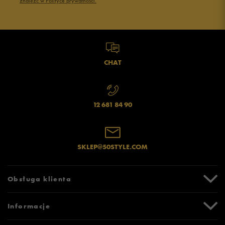
znaleźć w Polityce prywatności.
Opinie klientów
Wyczyść
Szukaj
CHAT
12 681 84 90
SKLEP@50STYLE.COM
Obsługa klienta
Centrum Pomocy
Informacje
Zwroty i reklamacje