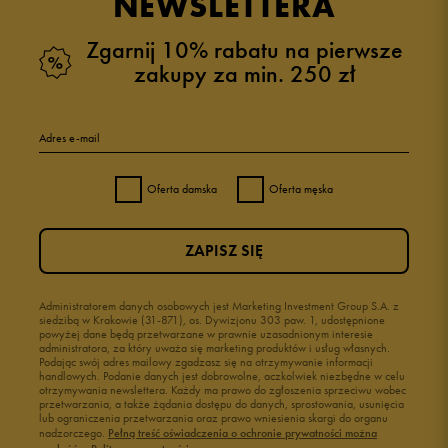
NEWSLETTERA
Zgarnij 10% rabatu na pierwsze
zakupy za min. 250 zł
5
100%
Adres e-mail
4
0%
Oferta damska
Oferta męska
3
0%
ZAPISZ SIĘ
2
0%
1
Administratorem danych osobowych jest Marketing Investment Group S.A. z
0%
siedzibą w Krakowie (31-871), os. Dywizjonu 303 paw. 1, udostępnione
powyżej dane będą przetwarzane w prawnie uzasadnionym interesie
administratora, za który uważa się marketing produktów i usług własnych.
Podając swój adres mailowy zgadzasz się na otrzymywanie informacji
handlowych. Podanie danych jest dobrowolne, aczkolwiek niezbędne w celu
otrzymywania newslettera. Każdy ma prawo do zgłoszenia sprzeciwu wobec
przetwarzania, a także żądania dostępu do danych, sprostowania, usunięcia
lub ograniczenia przetwarzania oraz prawo wniesienia skargi do organu
Jak zbieramy opinie?
nadzorczego.
Pełną treść oświadczenia o ochronie prywatności można