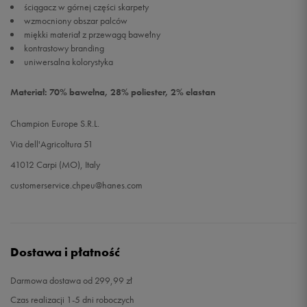
ściągacz w górnej części skarpety
wzmocniony obszar palców
miękki materiał z przewagą bawełny
kontrastowy branding
uniwersalna kolorystyka
Materiał: 70% bawełna, 28% poliester, 2% elastan
Champion Europe S.R.L.
Via dell'Agricoltura 51
41012 Carpi (MO), Italy
customerservice.chpeu@hanes.com
Dostawa i płatność
Darmowa dostawa od 299,99 zł
Czas realizacji 1-5 dni roboczych