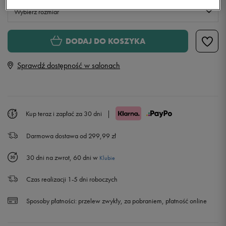
Wybierz rozmiar
Rozmiary EU
Rozmiary US
DODAJ DO KOSZYKA
35-38
Sprawdź dostępność w salonach
39-42
43-46
Kup teraz i zapłać za 30 dni
|
Darmowa dostawa od 299,99 zł
30 dni na zwrot, 60 dni w
Klubie
Czas realizacji 1-5 dni roboczych
Sposoby płatności:
przelew zwykły, za pobraniem, płatność online