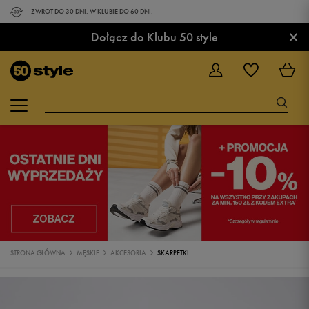
ZWROT DO 30 DNI. W KLUBIE DO 60 DNI.
×
Dołącz do Klubu 50 style
STRONA GŁÓWNA
MĘSKIE
AKCESORIA
SKARPETKI