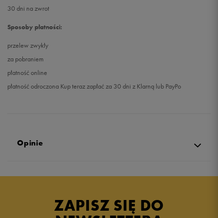
30 dni na zwrot
Sposoby płatności:
przelew zwykły
za pobraniem
płatność online
płatność odroczona Kup teraz zapłać za 30 dni z Klarną lub PayPo
Opinie
5.0
opinii klientów
6
z całego okresu
ZAPISZ SIĘ DO
zebranych i zweryfikowanych przez