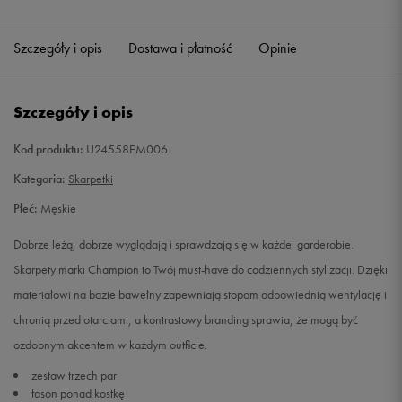
Szczegóły i opis
Dostawa i płatność
Opinie
Szczegóły i opis
Kod produktu:
U24558EM006
Kategoria:
Skarpetki
Płeć:
Męskie
Dobrze leżą, dobrze wyglądają i sprawdzają się w każdej garderobie.
Skarpety marki Champion to Twój must-have do codziennych stylizacji. Dzięki
materiałowi na bazie bawełny zapewniają stopom odpowiednią wentylację i
chronią przed otarciami, a kontrastowy branding sprawia, że mogą być
ozdobnym akcentem w każdym outficie.
zestaw trzech par
fason ponad kostkę