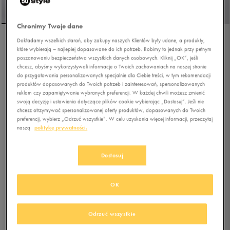
Chronimy Twoje dane
Dokładamy wszelkich starań, aby zakupy naszych Klientów były udane, a produkty,
CHAMPION SKARPETY 3PK
które wybierają – najlepiej dopasowane do ich potrzeb. Robimy to jednak przy pełnym
CREW SOCKS
poszanowaniu bezpieczeństwa wszystkich danych osobowych. Kliknij „OK”, jeśli
chcesz, abyśmy wykorzystywali informacje o Twoich zachowaniach na naszej stronie
do przygotowania personalizowanych specjalnie dla Ciebie treści, w tym rekomendacji
5.0
(
6
)
produktów dopasowanych do Twoich potrzeb i zainteresowań, spersonalizowanych
34,99
zł
z Vat
reklam czy zapamiętywanie wybranych preferencji. W każdej chwili możesz zmienić
swoją decyzję i ustawienia dotyczące plików cookie wybierając „Dostosuj”. Jeśli nie
39,99
zł
-13%
(najniższa cena z 30 dni przed obniżką)
chcesz otrzymywać spersonalizowanej oferty produktów, dopasowanych do Twoich
preferencji, wybierz „Odrzuć wszystkie”. W celu uzyskania więcej informacji, przeczytaj
49,99
zł
-30%
(cena początkowa)
naszą
politykę prywatności.
+ 250 PKT W
KLUBIE 50 STYLE
Dostosuj
Kolor:
multicolor
OK
Odrzuć wszystkie