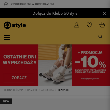
ZWROT DO 30 DNI. W KLUBIE DO 60 DNI.
×
Dołącz do Klubu 50 style
STRONA GŁÓWNA
DAMSKIE
AKCESORIA
SKARPETKI
NEW