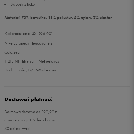
Swoosh z boku
Materiał: 75% bawełna, 18% poliester, 5% nylon, 2% elastan
Kod producenta: SX4926-001
Nike European Headquarters
Colosseum
11213 NL Hilversum, Netherlands
Product.Safety.EMEA@nike.com
Dostawa i płatność
Darmowa dostawa od 299,99 zł
Czas realizacji 1-5 dni roboczych
30 dni na zwrot