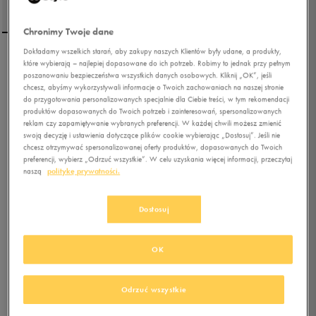
Chronimy Twoje dane
Dokładamy wszelkich starań, aby zakupy naszych Klientów były udane, a produkty,
NIKE SKARPETY CUSH QT
które wybierają – najlepiej dopasowane do ich potrzeb. Robimy to jednak przy pełnym
poszanowaniu bezpieczeństwa wszystkich danych osobowych. Kliknij „OK”, jeśli
3PR
chcesz, abyśmy wykorzystywali informacje o Twoich zachowaniach na naszej stronie
do przygotowania personalizowanych specjalnie dla Ciebie treści, w tym rekomendacji
4.9
produktów dopasowanych do Twoich potrzeb i zainteresowań, spersonalizowanych
(
426
)
reklam czy zapamiętywanie wybranych preferencji. W każdej chwili możesz zmienić
58,49
zł
z Vat
swoją decyzję i ustawienia dotyczące plików cookie wybierając „Dostosuj”. Jeśli nie
chcesz otrzymywać spersonalizowanej oferty produktów, dopasowanych do Twoich
64,99
zł
-10%
(najniższa cena z 30 dni przed obniżką)
preferencji, wybierz „Odrzuć wszystkie”. W celu uzyskania więcej informacji, przeczytaj
64,99
zł
-10%
(cena początkowa)
naszą
politykę prywatności.
+ 325 PKT W
KLUBIE 50 STYLE
Dostosuj
Kolor:
czarny
OK
Odrzuć wszystkie