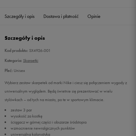
Szczegóły i opis
Dostawa i płatność
Opinie
Szczegóły i opis
Kod produktu:
SX4926-001
Kategoria:
Skarpetki
Płeć:
Unisex
Wybierz zestaw skarpetek od marki Nike i ciesz się połączeniem wygody z
uniwersalnym wyglądem. Będą świetnie się prezentować w wielu
stylówkach – od tych na miasto, po te w sportowym klimacie.
zestaw 3 par
wysokość za kostkę
ściągacz w górnej części i obszarze śródstopia
wzmocnienie newralgicznych punktów
uniwersalna kolorystyka