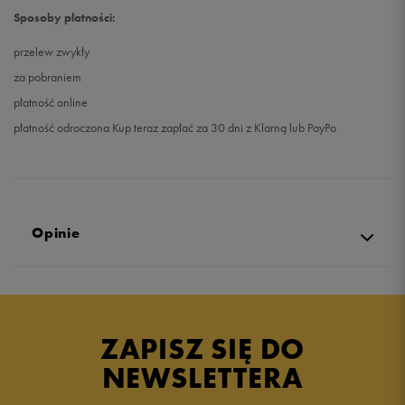
Sposoby płatności:
przelew zwykły
za pobraniem
płatność online
płatność odroczona Kup teraz zapłać za 30 dni z Klarną lub PayPo
Opinie
4.9
opinii klientów
426
z całego okresu
ZAPISZ SIĘ DO
zebranych i zweryfikowanych przez
NEWSLETTERA