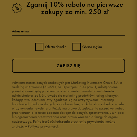
Zgarnij 10% rabatu na pierwsze
zakupy za min. 250 zł
5
96%
Adres e-mail
4
2%
Oferta damska
Oferta męska
3
1%
ZAPISZ SIĘ
2
0%
1
Administratorem danych osobowych jest Marketing Investment Group S.A. z
1%
siedzibą w Krakowie (31-871), os. Dywizjonu 303 paw. 1, udostępnione
powyżej dane będą przetwarzane w prawnie uzasadnionym interesie
administratora, za który uważa się marketing produktów i usług własnych.
Podając swój adres mailowy zgadzasz się na otrzymywanie informacji
handlowych. Podanie danych jest dobrowolne, aczkolwiek niezbędne w celu
otrzymywania newslettera. Każdy ma prawo do zgłoszenia sprzeciwu wobec
przetwarzania, a także żądania dostępu do danych, sprostowania, usunięcia
lub ograniczenia przetwarzania oraz prawo wniesienia skargi do organu
Jak zbieramy opinie?
nadzorczego.
Pełną treść oświadczenia o ochronie prywatności można
znaleźć w Polityce prywatności.
Opinie klientów