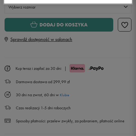
Wybierz rozmiar
Rozmiary EU
Rozmiary US
DODAJ DO KOSZYKA
34-38
Sprawdź dostępność w salonach
38-42
Powiadom o dostępności
42-46
Powiadom o dostępności
Kup teraz i zapłać za 30 dni
|
Darmowa dostawa od 299,99 zł
46-50
Powiadom o dostępności
30 dni na zwrot, 60 dni w
Klubie
Czas realizacji 1-5 dni roboczych
Sposoby płatności:
przelew zwykły, za pobraniem, płatność online