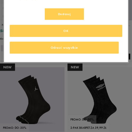
PROMO: DO -30%
Dostosuj
PRODUKT SPECJALNY
PROMO: DO -30%
NIKE SKARPETY 3PPK VALUE COTTON CREW
JORDAN SKARPETY U J EVERYDAY CUSH POLY CREW 3PR
58,49 zł
76,49 zł
64,99 zł
84,99 zł
OK
64,99 zł
- najniższa cena
84,99 zł
- najniższa cena
Odrzuć wszystkie
NEW
NEW
PROMO: DO -30%
PROMO: DO -30%
2-PAK SKARPET ZA 39,99 ZŁ