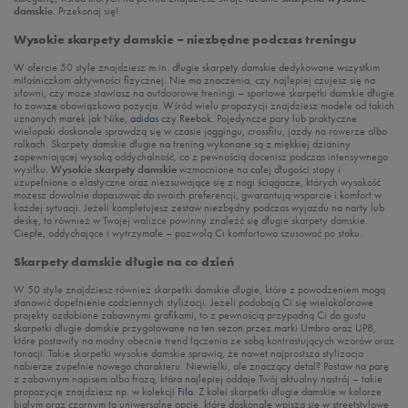
damskie
. Przekonaj się!
Wysokie skarpety damskie – niezbędne podczas treningu
W ofercie 50 style znajdziesz m.in. długie skarpety damskie dedykowane wszystkim
miłośniczkom aktywności fizycznej. Nie ma znaczenia, czy najlepiej czujesz się na
siłowni, czy może stawiasz na outdoorowe treningi – sportowe skarpetki damskie długie
to zawsze obowiązkowa pozycja. Wśród wielu propozycji znajdziesz modele od takich
uznanych marek jak Nike,
adidas
czy Reebok. Pojedyncze pary lub praktyczne
wielopaki doskonale sprawdzą się w czasie joggingu, crossfitu, jazdy na rowerze albo
rolkach. Skarpety damskie długie
na trening wykonane są z miękkiej dzianiny
zapewniającej wysoką oddychalność, co z pewnością docenisz podczas intensywnego
wysiłku.
Wysokie skarpety damskie
wzmocnione na całej długości stopy i
uzupełnione o elastyczne oraz niezsuwające się z nogi ściągacze, których wysokość
możesz dowolnie dopasować do swoich preferencji, gwarantują wsparcie i komfort w
każdej sytuacji. Jeżeli kompletujesz zestaw niezbędny podczas wyjazdu na narty lub
deskę, to również w Twojej walizce powinny znaleźć się długie skarpety damskie.
Ciepłe, oddychające i wytrzymałe – pozwolą Ci komfortowo szusować po stoku.
Skarpety damskie długie na co dzień
W 50 style znajdziesz również skarpetki damskie długie, które z powodzeniem mogą
stanowić dopełnienie codziennych stylizacji. Jeżeli podobają Ci się wielokolorowe
projekty ozdobione zabawnymi grafikami, to z pewnością przypadną Ci do gustu
skarpetki długie damskie przygotowane na ten sezon przez marki Umbro oraz UP8,
które postawiły na modny obecnie trend łączenia ze sobą kontrastujących wzorów oraz
tonacji. Takie skarpetki wysokie damskie sprawią, że nawet najprostsza stylizacja
nabierze zupełnie nowego charakteru. Niewielki, ale znaczący detal? Postaw na parę
z zabawnym napisem albo frazą, która najlepiej oddaje Twój aktualny nastrój – takie
propozycje znajdziesz np. w kolekcji
Fila
. Z kolei skarpetki długie damskie w kolorze
białym oraz czarnym to uniwersalne opcje, które doskonale wpiszą się w streetstylowe