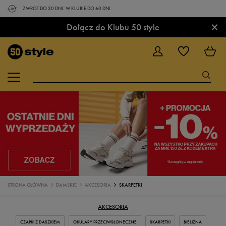
ZWROT DO 30 DNI. W KLUBIE DO 60 DNI.
×
Dołącz do Klubu 50 style
STRONA GŁÓWNA
DAMSKIE
AKCESORIA
SKARPETKI
AKCESORIA
CZAPKI Z DASZKIEM
OKULARY PRZECIWSŁONECZNE
SKARPETKI
BIELIZNA