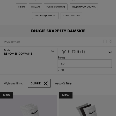
NERKI
PLECAKI
TORBY SPORTOWE
PIELĘGNACJA OBUWIA
SZALIKI I RĘKAWICZKI
CZAPKI ZIMOWE
DŁUGIE SKARPETY DAMSKIE
Wyników
20
Sortuj:
FILTRUJ
(1)
REKOMENDOWANE
Pokaż
60
z 20
Wybrane filtry:
DŁUGIE
Wyczyść filtry
NEW
NEW