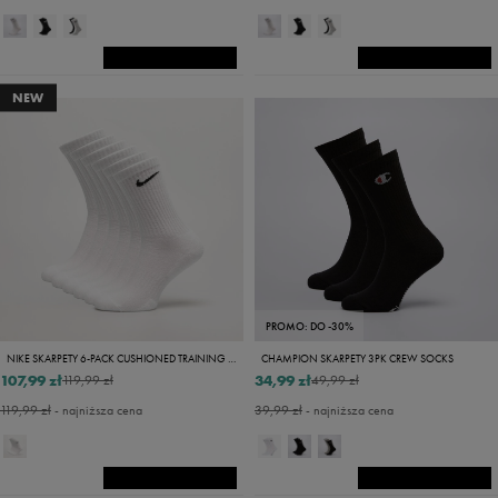
NEW
PROMO: DO -30%
NIKE SKARPETY 6-PACK CUSHIONED TRAINING CREW
CHAMPION SKARPETY 3PK CREW SOCKS
107,99 zł
34,99 zł
119,99 zł
49,99 zł
119,99 zł
- najniższa cena
39,99 zł
- najniższa cena