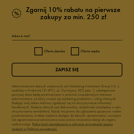
Zgarnij 10% rabatu na pierwsze
zakupy za min. 250 zł
Adres e-mail
Oferta damska
Oferta męska
ZAPISZ SIĘ
Administratorem danych osobowych jest Marketing Investment Group S.A. z
siedzibą w Krakowie (31-871), os. Dywizjonu 303 paw. 1, udostępnione
powyżej dane będą przetwarzane w prawnie uzasadnionym interesie
administratora, za który uważa się marketing produktów i usług własnych.
Podając swój adres mailowy zgadzasz się na otrzymywanie informacji
handlowych. Podanie danych jest dobrowolne, aczkolwiek niezbędne w celu
otrzymywania newslettera. Każdy ma prawo do zgłoszenia sprzeciwu wobec
przetwarzania, a także żądania dostępu do danych, sprostowania, usunięcia
lub ograniczenia przetwarzania oraz prawo wniesienia skargi do organu
nadzorczego.
Pełną treść oświadczenia o ochronie prywatności można
znaleźć w Polityce prywatności.