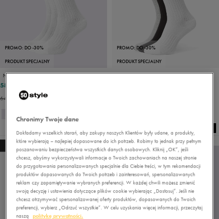
PROMO: DO -30%
PROMO: DO -30%
PRODUKT SPECJALNY
PRODUKT SPECJALNY
NIKE SKARPETY 3PPK VALUE COTTON CREW
NIKE SKARPETY 3PPK VALUE COTTON CREW
58,49 zł
58,49 zł
64,99 zł
64,99 zł
64,99 zł
- najniższa cena
64,99 zł
- najniższa cena
Chronimy Twoje dane
Dokładamy wszelkich starań, aby zakupy naszych Klientów były udane, a produkty,
które wybierają – najlepiej dopasowane do ich potrzeb. Robimy to jednak przy pełnym
NEW
NEW
poszanowaniu bezpieczeństwa wszystkich danych osobowych. Kliknij „OK”, jeśli
chcesz, abyśmy wykorzystywali informacje o Twoich zachowaniach na naszej stronie
do przygotowania personalizowanych specjalnie dla Ciebie treści, w tym rekomendacji
produktów dopasowanych do Twoich potrzeb i zainteresowań, spersonalizowanych
reklam czy zapamiętywanie wybranych preferencji. W każdej chwili możesz zmienić
swoją decyzję i ustawienia dotyczące plików cookie wybierając „Dostosuj”. Jeśli nie
chcesz otrzymywać spersonalizowanej oferty produktów, dopasowanych do Twoich
preferencji, wybierz „Odrzuć wszystkie”. W celu uzyskania więcej informacji, przeczytaj
naszą
politykę prywatności.