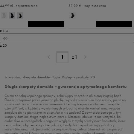
44,99 zł
- najniższa cena
35,99 zł
- najniższa cena
Pokaż
60
z 20
z
1
Przeglądasz
skarpety damskie długie
. Dostępne produkty:
20
Długie skarpety damskie – gwarancja optymalnego komfortu
Co ma ze sobą wspólnego spokojny, relaksujący wieczór z ulubioną książką bądź
filmem, przeprawa przez jesienną pluchę, wypad za miasto na łono natury, jazda na
snowboardzie oraz wycieczka rowerowa i trening biegowy w otoczeniu miejskiej
dżungli? Fakt, w każdej z wymienionych sytuacji to właśnie komfort oraz wygoda
znajdują się na pierwszym miejscu. Jak o nie zadbać? Z pewnością pomogą w tym
skarpety damskie długie najlepszych marek. Ubrania i obuwie to nie wszystko, bo
diabeł tkwi w szczegółach. Z tego też względu z myślą o wszystkich kobietach, które
cenią sobie połączenie wysokiej jakości, trwałych i niepodrażniających skóry
materiałów oraz funkcjonalności, przygotowaliśmy pełną różnorodnych propozycji
kategorię, wśród których na pewno znajdziesz swoje idealne
skarpetki wysokie