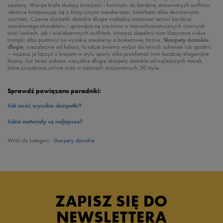
zestawy. Wersje białe dodają świeżości i kontrastu do bardziej stonowanych outfitów,
idealnie komponując się z klasycznymi sneakersami, kolarkami albo denimowymi
szortami. Czarne skarpetki damskie długie nadadzą natomiast setowi bardziej
casualowego charakteru i sprawdzą się zarówno w monochromatycznych czarnych
total lookach, jak i wielobarwnych outfitach. Możesz dopełnić nimi klasyczne niskie
trampki albo postawić na wysokie sneakersy o basketowej formie.
Skarpety damskie
długie
, niezależnie od koloru, to także świetny wybór do letnich sukienek lub spódnic
– możesz je łączyć z krojami w stylu sporty albo przełamać nimi bardziej eleganckie
fasony. Już teraz zobacz wszystkie długie skarpety damskie od najlepszych marek,
które znajdziesz online oraz w salonach stacjonarnych 50 style.
Sprawdź powiązane poradniki:
Jak nosić wysokie skarpetki?
Jakie materiały są najlepsze?
Wróć do kategorii:
Skarpety damskie
ZAPISZ SIĘ DO
NEWSLETTERA