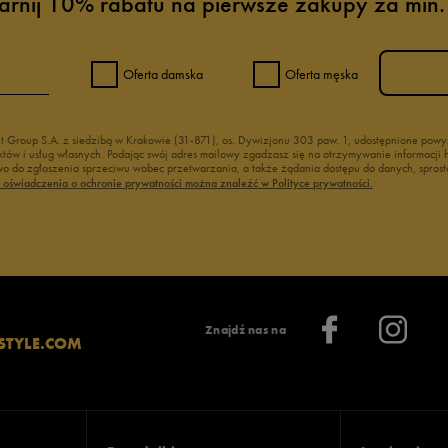
arnij 10% rabatu na pierwsze zakupy za min.
Oferta damska
Oferta męska
nt Group S.A. z siedzibą w Krakowie (31-871), os. Dywizjonu 303 paw. 1, udostępnione po
duktów i usług własnych. Podając swój adres mailowy zgadzasz się na otrzymywanie informacj
 do zgłoszenia sprzeciwu wobec przetwarzania, a także żądania dostępu do danych, sprost
ć oświadczenia o ochronie prywatności można znaleźć w Polityce prywatności.
Znajdź nas na
STYLE.COM