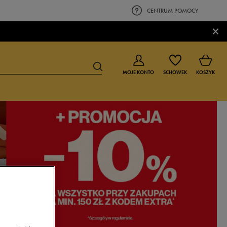
CENTRUM POMOCY
×
MOJE KONTO
SCHOWEK
KOSZYK
BUTY DLA CHŁOPCA
BUTY DLA DZIEWCZYNKI
0-4 lat
0-4 lat
4-8 lat
4-8 lat
9-16 lat
9-16 lat