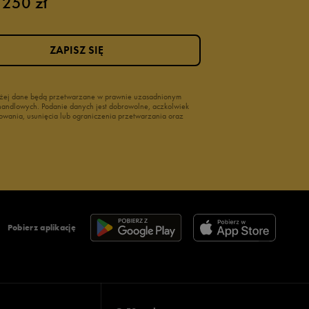
 250 zł
ZAPISZ SIĘ
wyżej dane będą przetwarzane w prawnie uzasadnionym
i handlowych. Podanie danych jest dobrowolne, aczkolwiek
owania, usunięcia lub ograniczenia przetwarzania oraz
Pobierz aplikację