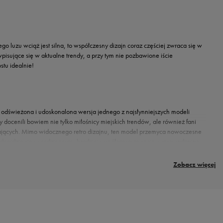
ego luzu wciąż jest silna, to współczesny dizajn coraz częściej zwraca się w
pisujące się w aktualne trendy, a przy tym nie pozbawione iście
tu idealnie!
em odświeżona i udoskonalona wersja jednego z najsłynniejszych modeli
docenili bowiem nie tylko miłośnicy miejskich trendów, ale również fani
gających. Mimo widocznego retro dizajnu, ten model przemyca nowoczesne
e odnajdzie się w codziennym, bardziej współczesnym secie, wprowadzając
du z prawdziwie mistrzowskim komfortem. To jedno pozostało bez zmian –
Zobacz więcej
 się na rzeczy i wie, czego nam potrzeba! Buty Excee mają jednak jeszcze jedną,
one trendy z nowoczesnymi akcentami to prawdziwy pomost między współczesnością
te casualowe, dodając im lekkości. Najlepsze materiały zapewnią trwałość
 Nike Air Max Excee możesz mieć w klasycznych barwach – czekają na Ciebie
panie też mają w czym wybierać!
Damskie Air Max Excee
dostępne są w równie
 idealne zarówno
dla niej
, jak i
dla niego
? To właśnie Nike Air Max Excee!