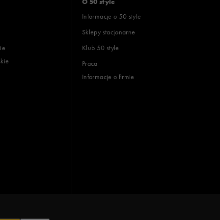
O 50 style
Informacje o 50 style
Sklepy stacjonarne
ie
Klub 50 style
skie
Praca
Informacje o firmie