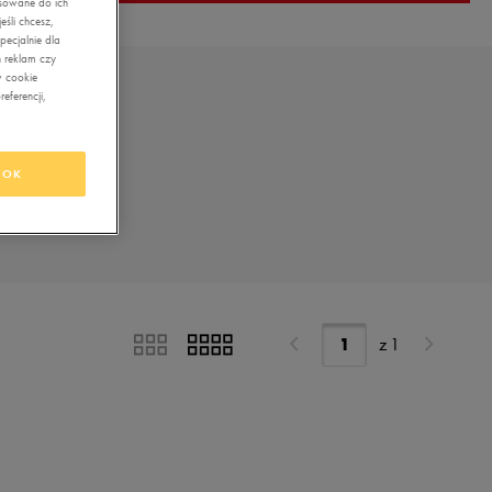
asowane do ich
śli chcesz,
ecjalnie dla
 reklam czy
w cookie
eferencji,
OK
z
1