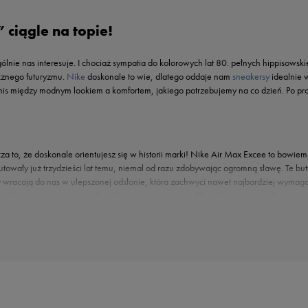
 ciągle na topie!
ególnie nas interesuje. I chociaż sympatia do kolorowych lat 80. pełnych hippisowski
icznego futuryzmu.
Nike
doskonale to wie, dlatego oddaje nam
sneakersy
idealnie w
is między modnym lookiem a komfortem, jakiego potrzebujemy na co dzień. Po pros
za to, że doskonale orientujesz się w historii marki! Nike Air Max Excee to bowi
owały już trzydzieści lat temu, niemal od razu zdobywając ogromną sławę. Te buty 
y wracają do nas w ulepszonej odsłonie, która zachwyci nawet najbardziej wyma
sprawdzi się w zestawie w całości inspirowanym latami 90., ale również znakomici
awne, z tym, co nowoczesne i cieszyć się perfekcyjnym miksem znakomitego wyglą
łaśnie to czyni je perfekcyjnym wyborem na co dzień!
 godnym mistrzów sportu. Ale to Nike – brand, który już od lat udowadnia, że zna
ście uniwersalność – i to szeroko rozumianą!
Obuwie
, które łączy w sobie mini
en model znakomicie sprawdzi się w sportowych setach, ale równie dobrze uzupełni 
 absolutnie każdego zestawu. Która wersja najbardziej pasuje do Ciebie? Męskie
dynamizm tych butów. Znakomity look jest na wyciagnięcie ręki. Ale bez obaw – 
 i szarość, dzięki czemu świetnie komponują się z każdą kobiecą stylizacją. Buty