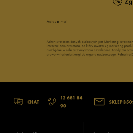
Zg
Adres e-mail
Administratorem danych osobowych jest Marketing Investme
interesie administratora, za który uważa się marketing pro
niezbędne w celu otrzymywania newslettera. Każdy ma prawo
prawo wniesienia skargi do organu nadzorczego.
Pełną treś
12 681 84
CHAT
SKLEP@50
90