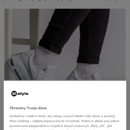
Chronimy Twoje dane
Dokładamy wszelkich starań, aby zakupy naszych Klientów były udane, a produkty,
które wybierają – najlepiej dopasowane do ich potrzeb. Robimy to jednak przy pełnym
poszanowaniu bezpieczeństwa wszystkich danych osobowych. Kliknij „OK”, jeśli