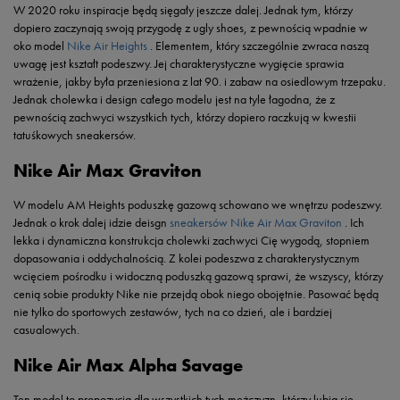
W 2020 roku inspiracje będą sięgały jeszcze dalej. Jednak tym, którzy
dopiero zaczynają swoją przygodę z ugly shoes, z pewnością wpadnie w
oko model
Nike Air Heights
. Elementem, który szczególnie zwraca naszą
uwagę jest kształt podeszwy. Jej charakterystyczne wygięcie sprawia
wrażenie, jakby była przeniesiona z lat 90. i zabaw na osiedlowym trzepaku.
Jednak cholewka i design całego modelu jest na tyle łagodna, że z
pewnością zachwyci wszystkich tych, którzy dopiero raczkują w kwestii
tatuśkowych sneakersów.
Nike Air Max Graviton
W modelu AM Heights poduszkę gazową schowano we wnętrzu podeszwy.
Jednak o krok dalej idzie deisgn
sneakersów Nike Air Max Graviton
. Ich
lekka i dynamiczna konstrukcja cholewki zachwyci Cię wygodą, stopniem
dopasowania i oddychalnością. Z kolei podeszwa z charakterystycznym
wcięciem pośrodku i widoczną poduszką gazową sprawi, że wszyscy, którzy
cenią sobie produkty Nike nie przejdą obok niego obojętnie. Pasować będą
nie tylko do sportowych zestawów, tych na co dzień, ale i bardziej
casualowych.
Nike Air Max Alpha Savage
Ten model to propozycja dla wszystkich tych mężczyzn, którzy lubią się