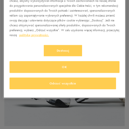
chcesz, abyśmy wykorzystywali informacje o Twoich zachowaniach na naszej stronie
do przygotowania personalizowanych specjalnie dla Ciebie treści, w tym rekomendacji
produktów dopasowanych do Twoich potrzeb i zainteresowań, spersonalizowanych
reklam czy zapamiętywanie wybranych preferencji. W każdej chwili możesz zmienić
swoją decyzję i ustawienia dotyczące plików cookie wybierając „Dostosuj”. Jeśli nie
chcesz otrzymywać spersonalizowanej oferty produktów, dopasowanych do Twoich
preferencji, wybierz „Odrzuć wszystkie”. W celu uzyskania więcej informacji, przeczytaj
naszą
politykę prywatności.
Dostosuj
OK
Odrzuć wszystkie