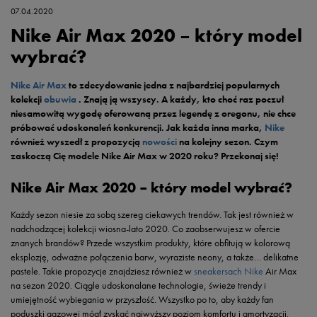
07.04.2020
Nike Air Max 2020 – który model
wybrać?
Nike Air Max
to zdecydowanie jedna z najbardziej popularnych
kolekcji
obuwia
. Znają ją wszyscy. A każdy, kto choć raz poczuł
niesamowitą wygodę oferowaną przez legendę z oregonu, nie chce
próbować udoskonaleń konkurencji. Jak każda inna marka,
Nike
również wyszedł z propozycją
nowości
na kolejny sezon. Czym
zaskoczą Cię modele Nike Air Max w 2020 roku? Przekonaj się!
Nike Air Max 2020 – który model wybrać?
Każdy sezon niesie za sobą szereg ciekawych trendów. Tak jest również w
nadchodzącej kolekcji wiosna-lato 2020. Co zaobserwujesz w ofercie
znanych brandów? Przede wszystkim produkty, które obfitują w kolorową
eksplozję, odważne połączenia barw, wyraziste neony, a także… delikatne
pastele. Takie propozycje znajdziesz również w
sneakersach Nike
Air Max
na sezon 2020. Ciągle udoskonalane technologie, świeże trendy i
umiejętność wybiegania w przyszłość. Wszystko po to, aby każdy fan
poduszki gazowej mógł zyskać najwyższy poziom komfortu i amortyzacji.