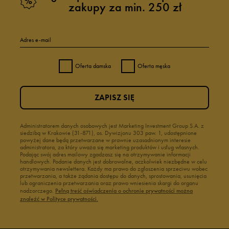
zakupy za min. 250 zł
Adres e-mail
Oferta damska
Oferta męska
ZAPISZ SIĘ
Administratorem danych osobowych jest Marketing Investment Group S.A. z
siedzibą w Krakowie (31-871), os. Dywizjonu 303 paw. 1, udostępnione
powyżej dane będą przetwarzane w prawnie uzasadnionym interesie
administratora, za który uważa się marketing produktów i usług własnych.
Podając swój adres mailowy zgadzasz się na otrzymywanie informacji
handlowych. Podanie danych jest dobrowolne, aczkolwiek niezbędne w celu
otrzymywania newslettera. Każdy ma prawo do zgłoszenia sprzeciwu wobec
przetwarzania, a także żądania dostępu do danych, sprostowania, usunięcia
lub ograniczenia przetwarzania oraz prawo wniesienia skargi do organu
nadzorczego.
Pełną treść oświadczenia o ochronie prywatności można
znaleźć w Polityce prywatności.