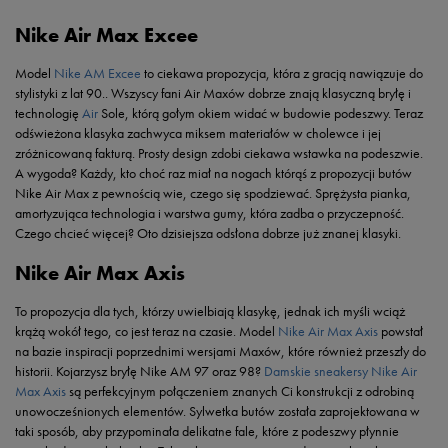
Nike Air Max Excee
Model
Nike AM Excee
to ciekawa propozycja, która z gracją nawiązuje do
stylistyki z lat 90.. Wszyscy fani Air Maxów dobrze znają klasyczną bryłę i
technologię
Air
Sole, którą gołym okiem widać w budowie podeszwy. Teraz
odświeżona klasyka zachwyca miksem materiałów w cholewce i jej
zróżnicowaną fakturą. Prosty design zdobi ciekawa wstawka na podeszwie.
A wygoda? Każdy, kto choć raz miał na nogach którąś z propozycji butów
Nike Air Max z pewnością wie, czego się spodziewać. Sprężysta pianka,
amortyzująca technologia i warstwa gumy, która zadba o przyczepność.
Czego chcieć więcej? Oto dzisiejsza odsłona dobrze już znanej klasyki.
Nike Air Max Axis
To propozycja dla tych, którzy uwielbiają klasykę, jednak ich myśli wciąż
krążą wokół tego, co jest teraz na czasie. Model
Nike Air Max Axis
powstał
na bazie inspiracji poprzednimi wersjami Maxów, które również przeszły do
historii. Kojarzysz bryłę Nike AM 97 oraz 98?
Damskie sneakersy Nike Air
Max Axis
są perfekcyjnym połączeniem znanych Ci konstrukcji z odrobiną
unowocześnionych elementów. Sylwetka butów została zaprojektowana w
taki sposób, aby przypominała delikatne fale, które z podeszwy płynnie