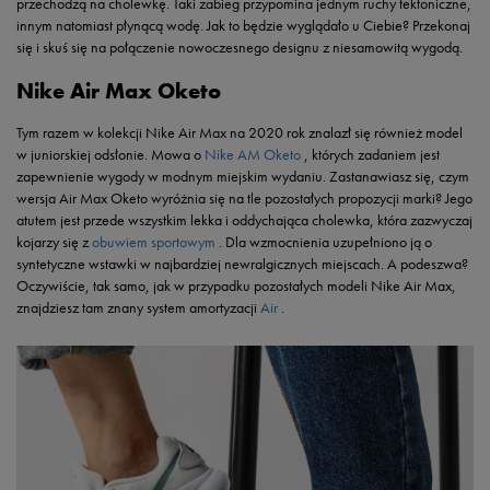
przechodzą na cholewkę. Taki zabieg przypomina jednym ruchy tektoniczne,
innym natomiast płynącą wodę. Jak to będzie wyglądało u Ciebie? Przekonaj
się i skuś się na połączenie nowoczesnego designu z niesamowitą wygodą.
Nike Air Max Oketo
Tym razem w kolekcji Nike Air Max na 2020 rok znalazł się również model
w juniorskiej odsłonie. Mowa o
Nike AM Oketo
, których zadaniem jest
zapewnienie wygody w modnym miejskim wydaniu. Zastanawiasz się, czym
wersja Air Max Oketo wyróżnia się na tle pozostałych propozycji marki? Jego
atutem jest przede wszystkim lekka i oddychająca cholewka, która zazwyczaj
kojarzy się z
obuwiem sportowym
. Dla wzmocnienia uzupełniono ją o
syntetyczne wstawki w najbardziej newralgicznych miejscach. A podeszwa?
Oczywiście, tak samo, jak w przypadku pozostałych modeli Nike Air Max,
znajdziesz tam znany system amortyzacji
Air
.