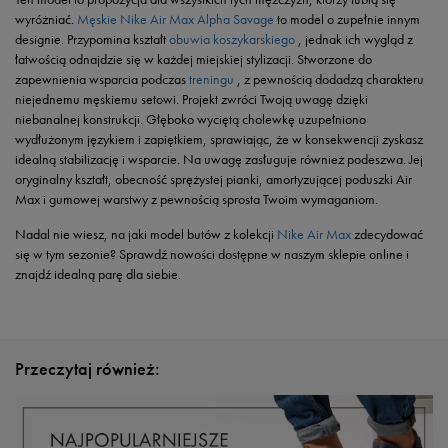
wyróżniać.
Męskie Nike Air Max Alpha Savage
to model o zupełnie innym
designie. Przypomina kształt
obuwia koszykarskiego
, jednak ich wygląd z
łatwością odnajdzie się w każdej miejskiej stylizacji. Stworzone do
zapewnienia wsparcia podczas
treningu
, z pewnością dodadzą charakteru
niejednemu męskiemu setowi. Projekt zwróci Twoją uwagę dzięki
niebanalnej konstrukcji. Głęboko wyciętą cholewkę uzupełniono
wydłużonym językiem i zapiętkiem, sprawiając, że w konsekwencji zyskasz
idealną stabilizację i wsparcie. Na uwagę zasługuje również podeszwa. Jej
oryginalny kształt, obecność sprężystej pianki, amortyzującej poduszki Air
Max i gumowej warstwy z pewnością sprosta Twoim wymaganiom.
Nadal nie wiesz, na jaki model butów z kolekcji
Nike Air Max
zdecydować
się w tym sezonie? Sprawdź nowości dostępne w naszym sklepie online i
znajdź idealną parę dla siebie.
Przeczytaj również: