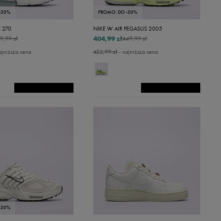
-30%
PROMO: DO -30%
 270
NIKE W AIR PEGASUS 2005
404,99 zł
9,99 zł
449,99 zł
ajniższa cena
422,99 zł
- najniższa cena
-30%