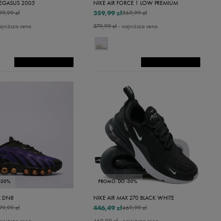
PEGASUS 2005
NIKE AIR FORCE 1 LOW PREMIUM
359,99 zł
99,99 zł
569,99 zł
ajniższa cena
379,99 zł
- najniższa cena
-30%
PROMO: DO -30%
X DN8
NIKE AIR MAX 270 BLACK WHITE
446,49 zł
99,99 zł
469,99 zł