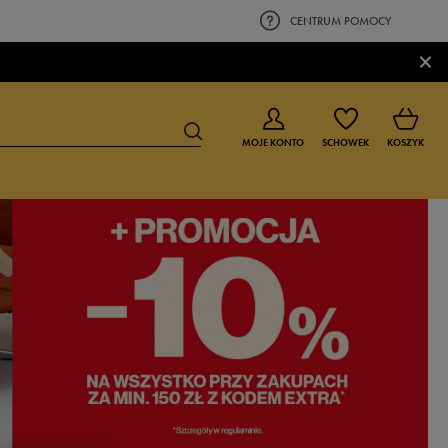
CENTRUM POMOCY
×
MOJE KONTO
SCHOWEK
KOSZYK
BUTY DLA CHŁOPCA
BUTY DLA DZIEWCZYNKI
0-4 lat
0-4 lat
4-8 lat
4-8 lat
9-16 lat
9-16 lat