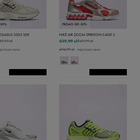
-30%
PROMO: DO -30%
PEGASUS 2005 SDE
NIKE AIR ZOOM SPIRIDON CAGE 2
439,99 zł
49,99 zł
549,99 zł
ajniższa cena
494,99 zł
- najniższa cena