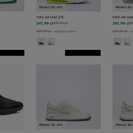
49,5
PROMO: DO -30%
PROMO: DO 
50
NIKE AIR MAX 270
NIKE AIR MAX
341,99 zł
341,99 zł
50,5
379,99 zł
37
359,99 zł
- najniższa cena
359,99 zł
- n
51
1,5
52
52,5
53,5
54,5
55,5
56,5
PROMO: DO -30%
PROMO: DO 