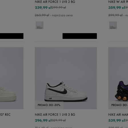
NIKE AIR FORCE 1 LV8 2 BG
NIKE W AIR 
239,99 zł
359,99 zł
299,99 zł
3
263,99 zł
- najniższa cena
399,99 zł
- n
PROMO: DO -30%
PROMO: DO 
'07 REC
NIKE AIR FORCE 1 LV8 3 BG
NIKE AIR MA
296,99 zł
539,99 zł
329,99 zł
5