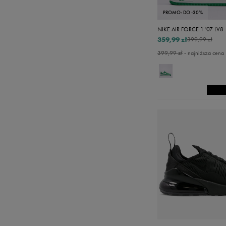
PROMO: DO -30%
NIKE AIR FORCE 1 '07 LV8
359,99 zł
399,99 zł
399,99 zł
- najniższa cena
5