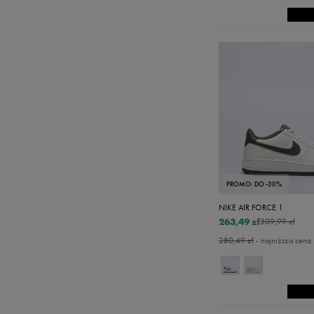
PROMO: DO -30%
NIKE AIR FORCE 1
263,49 zł
309,99 zł
280,49 zł
- najniższa cena