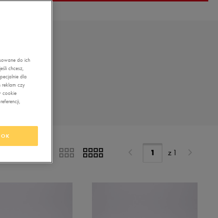
asowane do ich
śli chcesz,
ecjalnie dla
 reklam czy
w cookie
eferencji,
OK
z
1