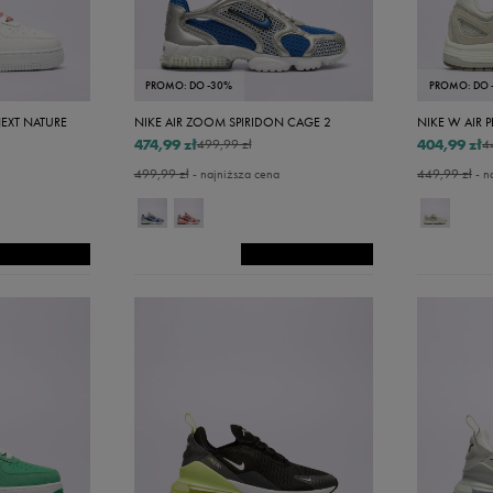
42
42,5
PROMO: DO -30%
PROMO: DO 
43
NEXT NATURE
NIKE AIR ZOOM SPIRIDON CAGE 2
NIKE W AIR 
44
474,99 zł
404,99 zł
499,99 zł
4
44,5
499,99 zł
- najniższa cena
449,99 zł
- n
45
45,5
46
47
7,5
48
48,5
49