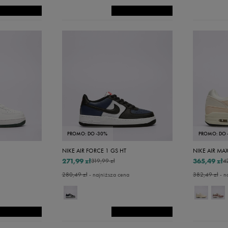
PROMO: DO -30%
PROMO: DO 
NIKE AIR FORCE 1 GS HT
NIKE AIR MAX
271,99 zł
365,49 zł
319,99 zł
4
280,49 zł
- najniższa cena
382,49 zł
- n