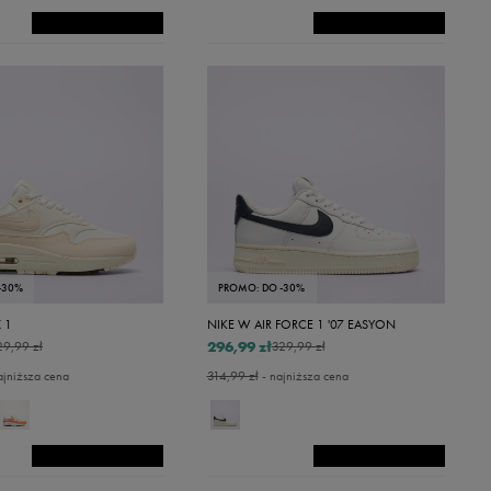
-30%
PROMO: DO -30%
 1
NIKE W AIR FORCE 1 '07 EASYON
296,99 zł
29,99 zł
329,99 zł
ajniższa cena
314,99 zł
- najniższa cena