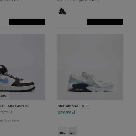
ajniższa cena
469,99 zł
- najniższa cena
-30%
RCE 1 MID EASYON
NIKE AIR MAX EXCEE
279,99 zł
29,99 zł
ajniższa cena