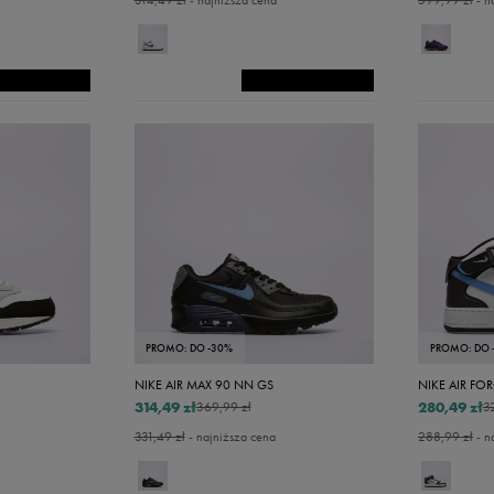
314,49 zł
- najniższa cena
599,99 zł
- n
PROMO: DO -30%
PROMO: DO 
NIKE AIR MAX 90 NN GS
NIKE AIR FO
314,49 zł
280,49 zł
369,99 zł
3
331,49 zł
- najniższa cena
288,99 zł
- n