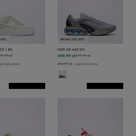
-30%
PROMO: DO -30%
RCE 1 BG
NIKE AIR MAX DN
449,99 zł
99,99 zł
499,99 zł
ajniższa cena
494,99 zł
- najniższa cena