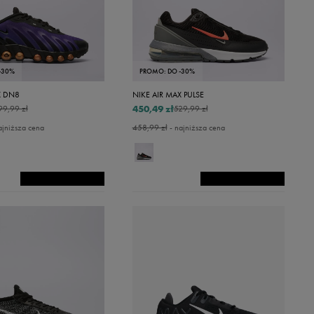
-30%
PROMO: DO -30%
X DN8
NIKE AIR MAX PULSE
450,49 zł
99,99 zł
529,99 zł
ajniższa cena
458,99 zł
- najniższa cena