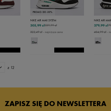
56,5
7,5
PROMO: DO -30%
28
NIKE AIR MAX SYSTM
NIKE AIR MAX
305,99 zł
379,99 zł
339,99 zł
79
28,5
322,49 zł
- najniższa cena
404,99 zł
- n
29,5
32
33
33,5
z 12
34
35
35,5
ZAPISZ SIĘ DO NEWSLETTERA