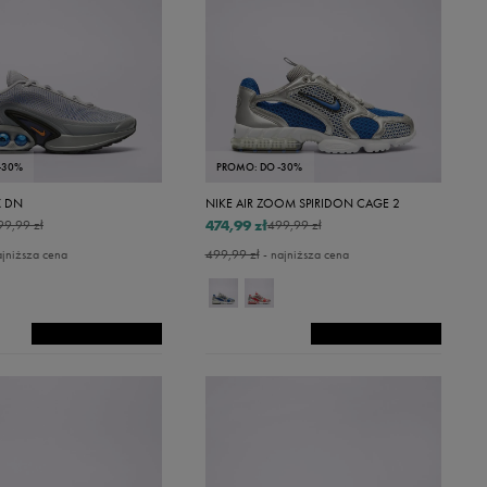
-30%
PROMO: DO -30%
X DN
NIKE AIR ZOOM SPIRIDON CAGE 2
474,99 zł
99,99 zł
499,99 zł
ajniższa cena
499,99 zł
- najniższa cena