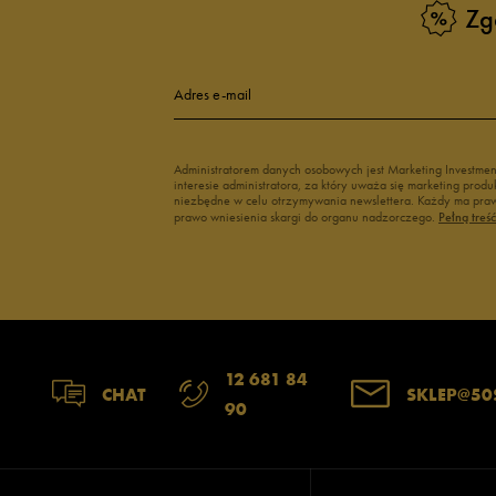
Zg
Adres e-mail
Administratorem danych osobowych jest Marketing Investme
interesie administratora, za który uważa się marketing pro
niezbędne w celu otrzymywania newslettera. Każdy ma prawo
prawo wniesienia skargi do organu nadzorczego.
Pełną treś
12 681 84
CHAT
SKLEP@50
90