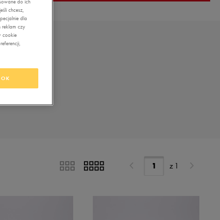
asowane do ich
śli chcesz,
ecjalnie dla
 reklam czy
w cookie
eferencji,
OK
z
1