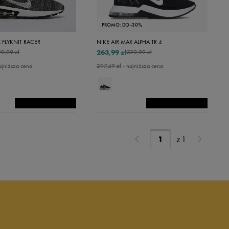
PROMO: DO -30%
 FLYKNIT RACER
NIKE AIR MAX ALPHA TR 4
263,99 zł
9,99 zł
329,99 zł
ajniższa cena
297,49 zł
- najniższa cena
z
1