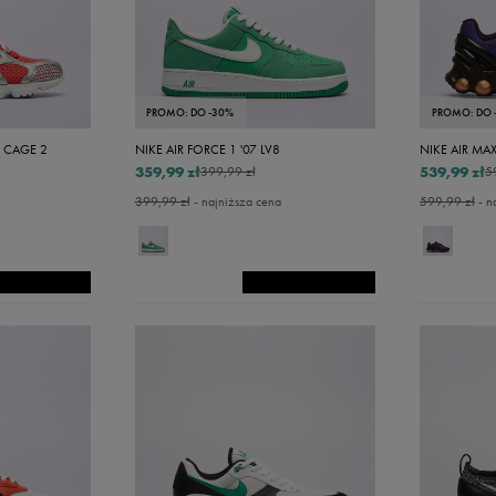
48
48,5
49
PROMO: DO -30%
PROMO: DO 
49,5
 CAGE 2
NIKE AIR FORCE 1 '07 LV8
NIKE AIR MA
50
359,99 zł
539,99 zł
399,99 zł
5
399,99 zł
- najniższa cena
599,99 zł
- n
50,5
51
1,5
52
52,5
53,5
54,5
55,5