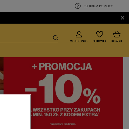
CENTRUM POMOCY
×
MOJE KONTO
SCHOWEK
KOSZYK
BUTY DLA CHŁOPCA
BUTY DLA DZIEWCZYNKI
0-4 lat
0-4 lat
4-8 lat
4-8 lat
9-16 lat
9-16 lat