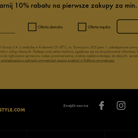
arnij 10% rabatu na pierwsze zakupy za min.
Oferta damska
Oferta męska
nt Group S.A. z siedzibą w Krakowie (31-871), os. Dywizjonu 303 paw. 1, udostępnione po
duktów i usług własnych. Podając swój adres mailowy zgadzasz się na otrzymywanie informacj
 do zgłoszenia sprzeciwu wobec przetwarzania, a także żądania dostępu do danych, sprost
ć oświadczenia o ochronie prywatności można znaleźć w Polityce prywatności.
Znajdź nas na
STYLE.COM