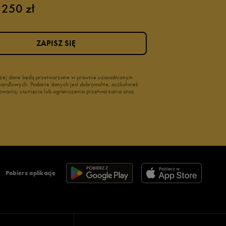
 250 zł
ZAPISZ SIĘ
wyżej dane będą przetwarzane w prawnie uzasadnionym
i handlowych. Podanie danych jest dobrowolne, aczkolwiek
owania, usunięcia lub ograniczenia przetwarzania oraz
Pobierz aplikację