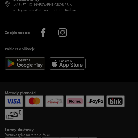
Jak wybrać buty na zimę?
Stylizacje damskie
Sklepy stacjonarne
MARKETING INVESTMENT GROUP S.A.
os. Dywizjonu 303 Paw. 1, 31-871 Kraków
Więcej >
Klub 50 style
Regulamin sklepu 50 style
Praca
Regulamin aplikacji 50 style
Informacje o firmie
Więcej regulaminów >
Znajdź nas na
Pobierz aplikację
Metody płatności
Formy dostawy
Dostawa tylko na terenie Polski