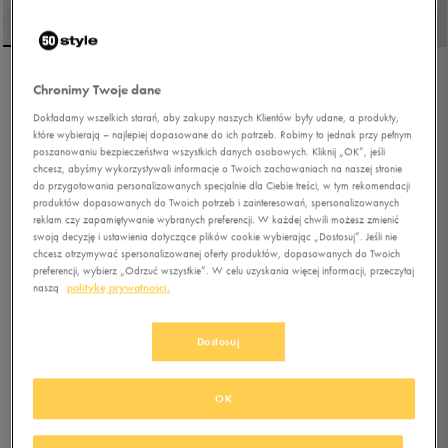
Chronimy Twoje dane
NIKE AIR MAX EXCEE
Dokładamy wszelkich starań, aby zakupy naszych Klientów były udane, a produkty,
które wybierają – najlepiej dopasowane do ich potrzeb. Robimy to jednak przy pełnym
poszanowaniu bezpieczeństwa wszystkich danych osobowych. Kliknij „OK”, jeśli
5.0
(
26
)
chcesz, abyśmy wykorzystywali informacje o Twoich zachowaniach na naszej stronie
279,99
zł
z Vat
do przygotowania personalizowanych specjalnie dla Ciebie treści, w tym rekomendacji
produktów dopasowanych do Twoich potrzeb i zainteresowań, spersonalizowanych
+ 1400 PKT W
KLUBIE 50 STYLE
reklam czy zapamiętywanie wybranych preferencji. W każdej chwili możesz zmienić
swoją decyzję i ustawienia dotyczące plików cookie wybierając „Dostosuj”. Jeśli nie
chcesz otrzymywać spersonalizowanej oferty produktów, dopasowanych do Twoich
preferencji, wybierz „Odrzuć wszystkie”. W celu uzyskania więcej informacji, przeczytaj
Kolor:
szary
naszą
politykę prywatności.
Dostosuj
OK
Wybierz rozmiar