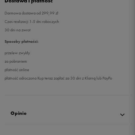
Dostawa i płatność
Darmowa dostawa od 299,99 zł
Czas realizacji 1-5 dni roboczych
30 dni na zwrot
Sposoby płatności:
przelew zwykły
za pobraniem
płatność online
płatność odroczona Kup teraz zapłać za 30 dni z Klarną lub PayPo
Opinie
5.0