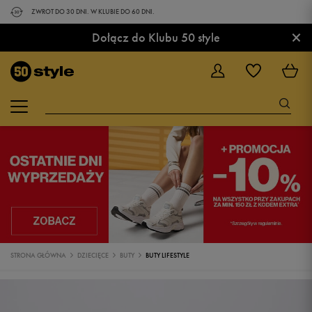
ZWROT DO 30 DNI. W KLUBIE DO 60 DNI.
×
Dołącz do Klubu 50 style
STRONA GŁÓWNA
DZIECIĘCE
BUTY
BUTY LIFESTYLE