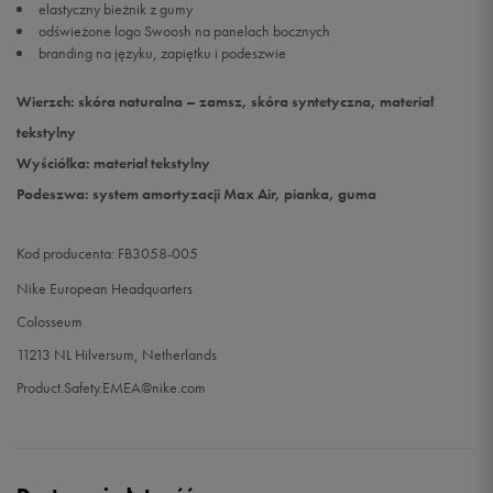
elastyczny bieżnik z gumy
odświeżone logo Swoosh na panelach bocznych
branding na języku, zapiętku i podeszwie
Wierzch: skóra naturalna – zamsz, skóra syntetyczna, materiał
tekstylny
Wyściółka: materiał tekstylny
Podeszwa: system amortyzacji Max Air, pianka, guma
Kod producenta: FB3058-005
Nike European Headquarters
Colosseum
11213 NL Hilversum, Netherlands
Product.Safety.EMEA@nike.com