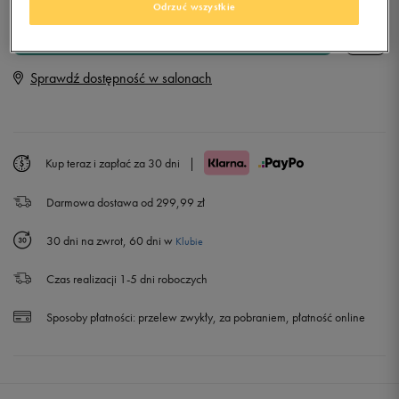
Odrzuć wszystkie
Rozmiary EU
Rozmiary US
DODAJ DO KOSZYKA
36
23 cm
Powiadom o dostępności
Sprawdź dostępność w salonach
36,5
23,5 cm
Powiadom o dostępności
37,5
23,5 cm
Kup teraz i zapłać za 30 dni
|
Darmowa dostawa od 299,99 zł
38
24 cm
30 dni na zwrot, 60 dni w
Klubie
38,5
24 cm
Czas realizacji 1-5 dni roboczych
39
24,5 cm
Powiadom o dostępności
Sposoby płatności:
przelew zwykły, za pobraniem, płatność online
40
25 cm
Powiadom o dostępności