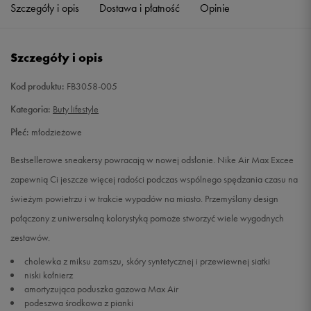
Szczegóły i opis
Dostawa i płatność
Opinie
Szczegóły i opis
Kod produktu:
FB3058-005
Kategoria:
Buty lifestyle
Płeć:
młodzieżowe
Bestsellerowe sneakersy powracają w nowej odsłonie. Nike Air Max Excee
zapewnią Ci jeszcze więcej radości podczas wspólnego spędzania czasu na
świeżym powietrzu i w trakcie wypadów na miasto. Przemyślany design
połączony z uniwersalną kolorystyką pomoże stworzyć wiele wygodnych
zestawów.
cholewka z miksu zamszu, skóry syntetycznej i przewiewnej siatki
niski kołnierz
amortyzująca poduszka gazowa Max Air
podeszwa środkowa z pianki