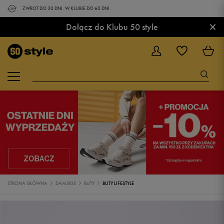
ZWROT DO 30 DNI. W KLUBIE DO 60 DNI.
×
Dołącz do Klubu 50 style
STRONA GŁÓWNA
DAMSKIE
BUTY
BUTY LIFESTYLE