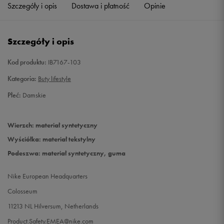
Szczegóły i opis
Dostawa i płatność
Opinie
41
26,5 cm
Powiadom o dostępności
Szczegóły i opis
Kod produktu:
IB7167-103
Kategoria:
Buty lifestyle
Płeć:
Damskie
Wierzch: materiał syntetyczny
Wyściółka: materiał tekstylny
Podeszwa: materiał syntetyczny, guma
Nike European Headquarters
Colosseum
11213 NL Hilversum, Netherlands
Product.Safety.EMEA@nike.com