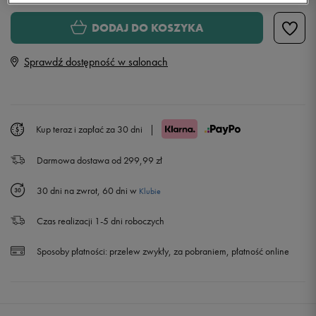
Rozmiary EU
Rozmiary US
DODAJ DO KOSZYKA
36
22,5 cm
Powiadom o dostępności
Sprawdź dostępność w salonach
36,5
23 cm
37,5
23,5 cm
Kup teraz i zapłać za 30 dni
|
Darmowa dostawa od 299,99 zł
38
24 cm
30 dni na zwrot, 60 dni w
Klubie
38,5
24,5 cm
Czas realizacji 1-5 dni roboczych
39
25 cm
Powiadom o dostępności
Sposoby płatności:
przelew zwykły, za pobraniem, płatność online
40
25,5 cm
Powiadom o dostępności
40,5
26 cm
Powiadom o dostępności