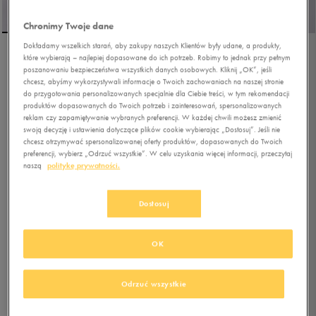
Chronimy Twoje dane
Dokładamy wszelkich starań, aby zakupy naszych Klientów były udane, a produkty,
które wybierają – najlepiej dopasowane do ich potrzeb. Robimy to jednak przy pełnym
NIKE W AIR FORCE 1 '07
poszanowaniu bezpieczeństwa wszystkich danych osobowych. Kliknij „OK”, jeśli
NEXT NATURE
chcesz, abyśmy wykorzystywali informacje o Twoich zachowaniach na naszej stronie
do przygotowania personalizowanych specjalnie dla Ciebie treści, w tym rekomendacji
produktów dopasowanych do Twoich potrzeb i zainteresowań, spersonalizowanych
5.0
(
4
)
reklam czy zapamiętywanie wybranych preferencji. W każdej chwili możesz zmienić
323,99
zł
z Vat
swoją decyzję i ustawienia dotyczące plików cookie wybierając „Dostosuj”. Jeśli nie
chcesz otrzymywać spersonalizowanej oferty produktów, dopasowanych do Twoich
preferencji, wybierz „Odrzuć wszystkie”. W celu uzyskania więcej informacji, przeczytaj
+ 1800 PKT W
KLUBIE 50 STYLE
naszą
politykę prywatności.
Kolor:
biały
Dostosuj
OK
Odrzuć wszystkie
Wybierz rozmiar