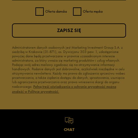
Oferta damska
Oferta męska
ZAPISZ SIĘ
Administratorem danych osobowych jest Marketing Investment Group S.A. z
siedzibą w Krakowie (31-871), os. Dywizjonu 303 paw. 1, udostępnione
powyżej dane będą przetwarzane w prawnie uzasadnionym interesie
administratora, za który uważa się marketing produktów i usług własnych.
Podając swój adres mailowy zgadzasz się na otrzymywanie informacji
handlowych. Podanie danych jest dobrowolne, aczkolwiek niezbędne w celu
otrzymywania newslettera. Każdy ma prawo do zgłoszenia sprzeciwu wobec
przetwarzania, a także żądania dostępu do danych, sprostowania, usunięcia
lub ograniczenia przetwarzania oraz prawo wniesienia skargi do organu
nadzorczego.
Pełną treść oświadczenia o ochronie prywatności można
znaleźć w Polityce prywatności.
CHAT