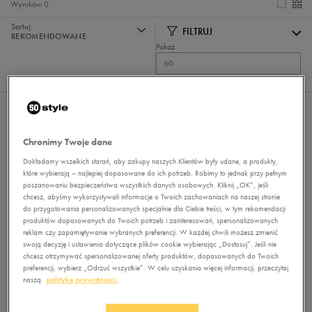
Wyników
0
Sortuj:
FILTRUJ
REKOMENDOWANE
Pokaż
60
z 0
Nie wybrano filtrów
Chronimy Twoje dane
Dokładamy wszelkich starań, aby zakupy naszych Klientów były udane, a produkty,
które wybierają – najlepiej dopasowane do ich potrzeb. Robimy to jednak przy pełnym
poszanowaniu bezpieczeństwa wszystkich danych osobowych. Kliknij „OK”, jeśli
chcesz, abyśmy wykorzystywali informacje o Twoich zachowaniach na naszej stronie
do przygotowania personalizowanych specjalnie dla Ciebie treści, w tym rekomendacji
produktów dopasowanych do Twoich potrzeb i zainteresowań, spersonalizowanych
reklam czy zapamiętywanie wybranych preferencji. W każdej chwili możesz zmienić
Brak produktów do wyświetlenia
swoją decyzję i ustawienia dotyczące plików cookie wybierając „Dostosuj”. Jeśli nie
Zmień kryteria wyszukiwania lub
chcesz otrzymywać spersonalizowanej oferty produktów, dopasowanych do Twoich
usuń wybrane filtry
preferencji, wybierz „Odrzuć wszystkie”. W celu uzyskania więcej informacji, przeczytaj
naszą
politykę prywatności.