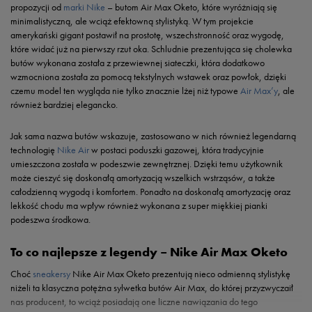
propozycji od
marki Nike
– butom Air Max Oketo, które wyróżniają się
minimalistyczną, ale wciąż efektowną stylistyką. W tym projekcie
amerykański gigant postawił na prostotę, wszechstronność oraz wygodę,
które widać już na pierwszy rzut oka. Schludnie prezentująca się cholewka
butów wykonana została z przewiewnej siateczki, która dodatkowo
wzmocniona została za pomocą tekstylnych wstawek oraz powłok, dzięki
czemu model ten wygląda nie tylko znacznie lżej niż typowe
Air Max’y
, ale
również bardziej elegancko.
Jak sama nazwa butów wskazuje, zastosowano w nich również legendarną
technologię
Nike Air
w postaci poduszki gazowej, która tradycyjnie
umieszczona została w podeszwie zewnętrznej. Dzięki temu użytkownik
może cieszyć się doskonałą amortyzacją wszelkich wstrząsów, a także
całodzienną wygodą i komfortem. Ponadto na doskonałą amortyzację oraz
lekkość chodu ma wpływ również wykonana z super miękkiej pianki
podeszwa środkowa.
To co najlepsze z legendy – Nike Air Max Oketo
Choć
sneakersy
Nike Air Max Oketo prezentują nieco odmienną stylistykę
niżeli ta klasyczna potężna sylwetka butów Air Max, do której przyzwyczaił
nas producent, to wciąż posiadają one liczne nawiązania do tego