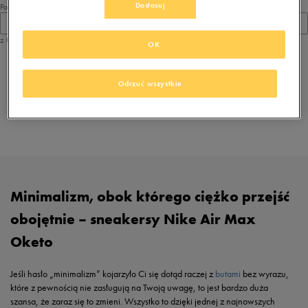
Dostosuj
Pokaż
60
z 0
OK
z
1
Odrzuć wszystkie
Przeglądasz
. Dostępne modele tych sneakersów:
buty Nike Air Max Oketo
Minimalizm, obok którego ciężko przejść
obojętnie – sneakersy Nike Air Max
Oketo
Jeśli hasło „minimalizm” kojarzyło Ci się dotąd raczej z
butami
bez wyrazu,
które z pewnością nie zasługują na Twoją uwagę, to jest bardzo duża
szansa, że zaraz się to zmieni. Wszystko to dzięki jednej z najnowszych