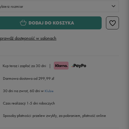
bierz rozmiar
Rozmiary EU
Rozmiary US
DODAJ DO KOSZYKA
32
20 cm
Powiadom o dostępności
prawdź dostępność w salonach
33
20,5 cm
Powiadom o dostępności
33,5
21 cm
Powiadom o dostępności
Kup teraz i zapłać za 30 dni
|
34
21,5 cm
Powiadom o dostępności
Darmowa dostawa od 299,99 zł
30 dni na zwrot, 60 dni w
35
22 cm
Powiadom o dostępności
Klubie
Czas realizacji 1-5 dni roboczych
35,5
22,5 cm
Sposoby płatności:
przelew zwykły, za pobraniem, płatność online
36
23 cm