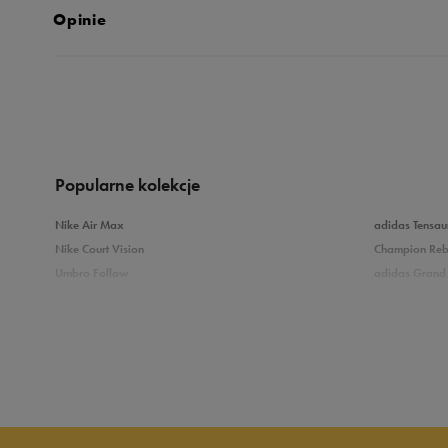
Opinie
5.0
opinii klientów
5
z całego okresu
zebranych i zweryfikowanych przez
Popularne kolekcje
Nike Air Max
adidas Tensau
Nike Court Vision
Champion Re
Umbro Follow
adidas Grand 
5
10
Nike Star Runner
Vans Filmore
adidas Breaknet
Vans Seldan
4
Zobacz również
3
Buty adidas dziecięce
Buty Fila dla d
2
Buty Puma dla dzieci
Buty dziecięc