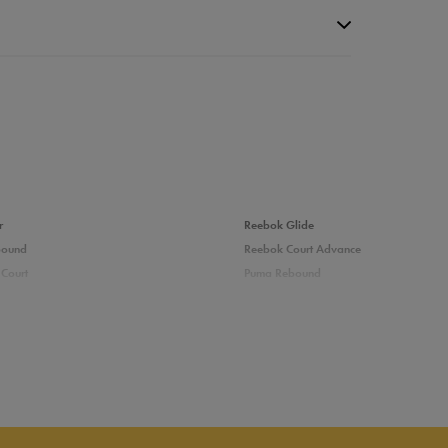
r
Reebok Glide
bound
Reebok Court Advance
Court
Puma Rebound
0%
adidas Ozelle
Puma Courtflex
0%
0%
zieci
Białe buty dziecięce
e Reebok
Wysokie buty dla dzieci
0%