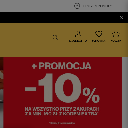
CENTRUM POMOCY
×
MOJE KONTO
SCHOWEK
KOSZYK
BUTY DLA CHŁOPCA
BUTY DLA DZIEWCZYNKI
0-4 lat
0-4 lat
4-8 lat
4-8 lat
9-16 lat
9-16 lat