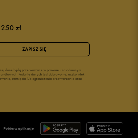
Buty na rzepy
Świecące buty
 250 zł
ZAPISZ SIĘ
wyżej dane będą przetwarzane w prawnie uzasadnionym
i handlowych. Podanie danych jest dobrowolne, aczkolwiek
owania, usunięcia lub ograniczenia przetwarzania oraz
Pobierz aplikację