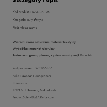
Szczegóły i opis
Kod produktu:
DZ3307-106
Kategoria:
Buty lifestyle
Płeć:
młodzieżowe
Wierzch: skóra naturalna, materiał tekstylny
Wyściółka: materiał tekstylny
Podeszwa: guma, pianka, system amortyzacji Max-Air
Kod producenta: DZ3307-106
Nike European Headquarters
Colosseum
11213 NL Hilversum, Netherlands
Product.Safety.EMEA@nike.com