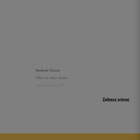
Reebok Classic
Nike Air Max Systm
New Balance 373
Puma Rickie
Zobacz więcej
New Balance 500
Buty Nike dziecięce
Buty dla niemowląt