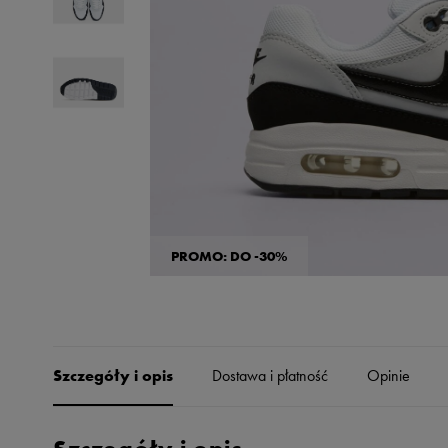
Skechers
Timberland
Umbro
Under Armour
Up8
U.S. Polo ASSN.
Vans
PROMO: DO -30%
Szczegóły i opis
Dostawa i płatność
Opinie