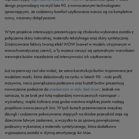
design przywodzący na myśl lata 90. z nowoczesnymi technologiami
sprawiającymi, że codzienny komfort użytkowania wznosi się na kompletnie
nowy, nieznany dotąd poziom.
W tym projekcie interesująco prezentująca się cholewka wykonana została z
połączenia skóry naturalnej, materiału tekstylnego oraz skóry syntetycznej.
Zróżnicowane faktury tworzą efekt WOW (nawet w modelu utrzymanym w
monochromatycznej czerni), a Ty możesz cieszyć się optymalnymi warunkami
wewnątrz butów niezależnie od intensywności ich użytkowania.
Już na pierwszy rzut oka widać, że sama konstrukcja butów inspirowana jest
modelami marki, które debiutowały na rynku w latach 90. - niski profil,
masywna, nieco powiększona podeszwa oraz kształt butów prezentują
nowoczesne podejście do
sneakersów w stylu dad shoes
. Jednak nie
oznacza, to że brak jest tutaj najbardziej nowoczesnych rozwiązań –
wyściełany, miękki kołnierz oraz gruba warstwa miękkiej pianki nadają
projektowi nowoczesnych linii. W tych butach przemierzanie miejskiej
dżungli i codzienne pokonywanie stających na drodze przeszkód staje się
dziecinnie łatwym zadaniem, a wszystko to za sprawą powiększonej
podeszwy wykonanej z materiału syntetycznego, która dodatkowo
wyposażona została w słynną amortyzację Air Max.