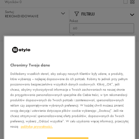
Wyników
0
Sortuj:
FILTRUJ
REKOMENDOWANE
Pokaż
60
z 0
Nie wybrano filtrów
Chronimy Twoje dane
Dokładamy wszelkich starań, aby zakupy naszych Klientów były udane, a produkty,
które wybierają – najlepiej dopasowane do ich potrzeb. Robimy to jednak przy pełnym
poszanowaniu bezpieczeństwa wszystkich danych osobowych. Kliknij „OK”, jeśli
chcesz, abyśmy wykorzystywali informacje o Twoich zachowaniach na naszej stronie
do przygotowania personalizowanych specjalnie dla Ciebie treści, w tym rekomendacji
produktów dopasowanych do Twoich potrzeb i zainteresowań, spersonalizowanych
Brak produktów do wyświetlenia
reklam czy zapamiętywanie wybranych preferencji. W każdej chwili możesz zmienić
swoją decyzję i ustawienia dotyczące plików cookie wybierając „Dostosuj”. Jeśli nie
Zmień kryteria wyszukiwania lub
chcesz otrzymywać spersonalizowanej oferty produktów, dopasowanych do Twoich
usuń wybrane filtry
preferencji, wybierz „Odrzuć wszystkie”. W celu uzyskania więcej informacji, przeczytaj
naszą
politykę prywatności.