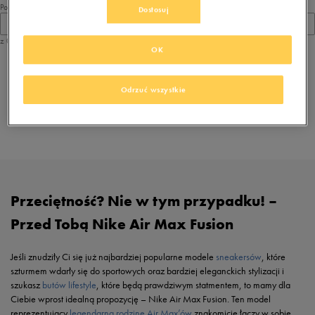
Pokaż
Dostosuj
60
z 0
OK
z
1
Odrzuć wszystkie
Przeglądasz
. Dostępne modele tych daddy shoes:
buty Nike Air Max Fusion
Przeciętność? Nie w tym przypadku! –
Przed Tobą Nike Air Max Fusion
Jeśli znudziły Ci się już najbardziej popularne modele
sneakersów
, które
szturmem wdarły się do sportowych oraz bardziej eleganckich stylizacji i
szukasz
butów lifestyle
, które będą prawdziwym statmentem, to mamy dla
Ciebie wprost idealną propozycję – Nike Air Max Fusion. Ten model
reprezentujący
legendarną rodzinę Air Max’ów
znakomicie łączy w sobie