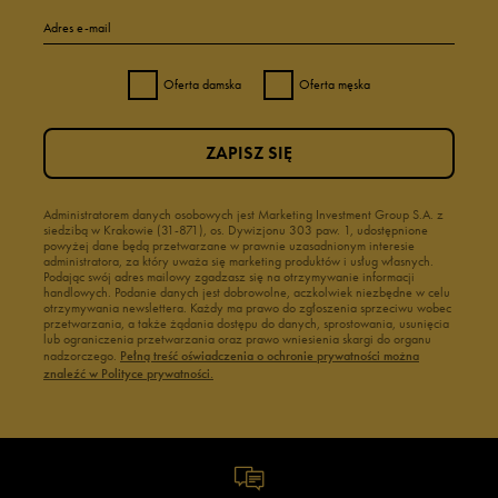
Adres e-mail
Oferta damska
Oferta męska
ZAPISZ SIĘ
Administratorem danych osobowych jest Marketing Investment Group S.A. z
siedzibą w Krakowie (31-871), os. Dywizjonu 303 paw. 1, udostępnione
powyżej dane będą przetwarzane w prawnie uzasadnionym interesie
administratora, za który uważa się marketing produktów i usług własnych.
Podając swój adres mailowy zgadzasz się na otrzymywanie informacji
handlowych. Podanie danych jest dobrowolne, aczkolwiek niezbędne w celu
otrzymywania newslettera. Każdy ma prawo do zgłoszenia sprzeciwu wobec
przetwarzania, a także żądania dostępu do danych, sprostowania, usunięcia
lub ograniczenia przetwarzania oraz prawo wniesienia skargi do organu
nadzorczego.
Pełną treść oświadczenia o ochronie prywatności można
znaleźć w Polityce prywatności.