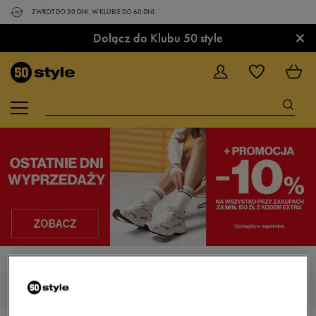
ZWROT DO 30 DNI. W KLUBIE DO 60 DNI.
×
Dołącz do Klubu 50 style
STRONA GŁÓWNA
NIKE AIR MAX EXCEE
NIKE AIR MAX EXCEE