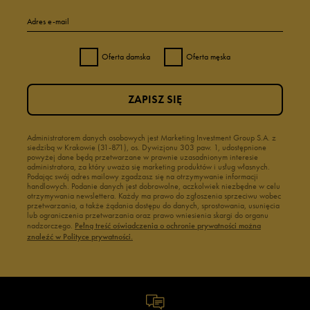
Adres e-mail
Oferta damska
Oferta męska
ZAPISZ SIĘ
Administratorem danych osobowych jest Marketing Investment Group S.A. z
siedzibą w Krakowie (31-871), os. Dywizjonu 303 paw. 1, udostępnione
powyżej dane będą przetwarzane w prawnie uzasadnionym interesie
administratora, za który uważa się marketing produktów i usług własnych.
Podając swój adres mailowy zgadzasz się na otrzymywanie informacji
handlowych. Podanie danych jest dobrowolne, aczkolwiek niezbędne w celu
otrzymywania newslettera. Każdy ma prawo do zgłoszenia sprzeciwu wobec
przetwarzania, a także żądania dostępu do danych, sprostowania, usunięcia
lub ograniczenia przetwarzania oraz prawo wniesienia skargi do organu
nadzorczego.
Pełną treść oświadczenia o ochronie prywatności można
znaleźć w Polityce prywatności.