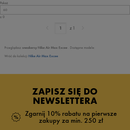
Pokaż
60
z 0
z
1
Przeglądasz
sneakersy Nike Air Max Excee
. Dostępne modele:
Wróć do kolekcji
Nike Air Max Excee
ZAPISZ SIĘ DO
NEWSLETTERA
Zgarnij 10% rabatu na pierwsze
zakupy za min. 250 zł