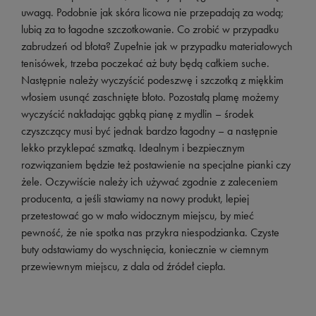
uwagą. Podobnie jak skóra licowa nie przepadają za wodą;
lubią za to łagodne szczotkowanie. Co zrobić w przypadku
zabrudzeń od błota? Zupełnie jak w przypadku materiałowych
tenisówek, trzeba poczekać aż buty będą całkiem suche.
Następnie należy wyczyścić podeszwę i szczotką z miękkim
włosiem usunąć zaschnięte błoto. Pozostałą plamę możemy
wyczyścić nakładając gąbką pianę z mydlin – środek
czyszczący musi być jednak bardzo łagodny – a następnie
lekko przyklepać szmatką. Idealnym i bezpiecznym
rozwiązaniem będzie też postawienie na specjalne pianki czy
żele. Oczywiście należy ich używać zgodnie z zaleceniem
producenta, a jeśli stawiamy na nowy produkt, lepiej
przetestować go w mało widocznym miejscu, by mieć
pewność, że nie spotka nas przykra niespodzianka. Czyste
buty odstawiamy do wyschnięcia, koniecznie w ciemnym
przewiewnym miejscu, z dala od źródeł ciepła.