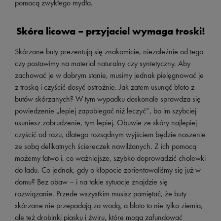
pomocą zwykłego mydła.
Skóra licowa – przyjaciel wymaga troski!
Skórzane buty prezentują się znakomicie, niezależnie od tego
czy postawimy na materiał naturalny czy syntetyczny. Aby
zachować je w dobrym stanie, musimy jednak pielęgnować je
z troską i czyścić dosyć ostrożnie. Jak zatem usunąć błoto z
butów skórzanych? W tym wypadku doskonale sprawdza się
powiedzenie „lepiej zapobiegać niż leczyć”, bo im szybciej
usuniesz zabrudzenie, tym lepiej. Obuwie ze skóry najlepiej
czyścić od razu, dlatego rozsądnym wyjściem będzie noszenie
ze sobą delikatnych ściereczek nawilżanych. Z ich pomocą
możemy łatwo i, co ważniejsze, szybko doprowadzić cholewki
do ładu. Co jednak, gdy o kłopocie zorientowaliśmy się już w
domu? Bez obaw – i na takie sytuacje znajdzie się
rozwiązanie. Przede wszystkim musisz pamiętać, że buty
skórzane nie przepadają za wodą, a błoto to nie tylko ziemia,
ale też drobinki piasku i żwiru, które mogą zafundować