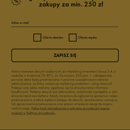
zakupy za min. 250 zł
Adres e-mail
Oferta damska
Oferta męska
ZAPISZ SIĘ
Administratorem danych osobowych jest Marketing Investment Group S.A. z
siedzibą w Krakowie (31-871), os. Dywizjonu 303 paw. 1, udostępnione
powyżej dane będą przetwarzane w prawnie uzasadnionym interesie
administratora, za który uważa się marketing produktów i usług własnych.
Podając swój adres mailowy zgadzasz się na otrzymywanie informacji
handlowych. Podanie danych jest dobrowolne, aczkolwiek niezbędne w celu
otrzymywania newslettera. Każdy ma prawo do zgłoszenia sprzeciwu wobec
przetwarzania, a także żądania dostępu do danych, sprostowania, usunięcia
lub ograniczenia przetwarzania oraz prawo wniesienia skargi do organu
nadzorczego.
Pełną treść oświadczenia o ochronie prywatności można
znaleźć w Polityce prywatności.