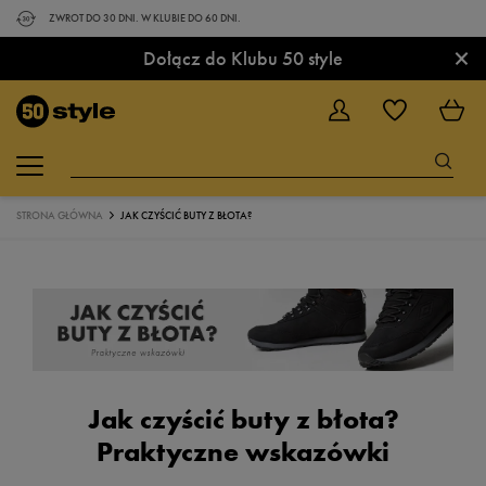
ZWROT DO 30 DNI. W KLUBIE DO 60 DNI.
×
Dołącz do Klubu 50 style
STRONA GŁÓWNA
JAK CZYŚCIĆ BUTY Z BŁOTA?
Jak czyścić buty z błota?
Praktyczne wskazówki