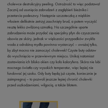
cholewce destrukcyjny peeling. Ostrożność to więc podstawa!
Zacznij od usunięcia zabrudzeń z zagłębień bieżnika i
przetarcia podeszwy. Następnie szczoteczką z miękkim
włosiem delikatnie zetrzyj zaschnięty brud, a potem wyczyść
resztę lekko zwilżoną szmatką. Na szczególnie uparte
zabrudzenia może przydać się specjalny płyn do czyszczenia
obuwia ze skóry, jednak w większości przypadków zwykła
woda z odrobiną mydła powinna wystarczyć – uważaj tylko,
by zbyt mocno nie zamoczyć cholewek! Czyste buty odstaw
do wyschnięcia w przewiewnym miejscu. Unikaj natomiast
zostawiania ich blisko okien czy koło kaloryfera. Skóra nie lubi
mocnego światła czy wysokich temperatur, więc lepiej nie
fundować jej szoku. Gdy buty będą już czyste, koniecznie je
zaimpregnuj – to pozwoli jeszcze lepiej chronić cholewki
przed uszkodzeniami, wilgocią, a także błotem.