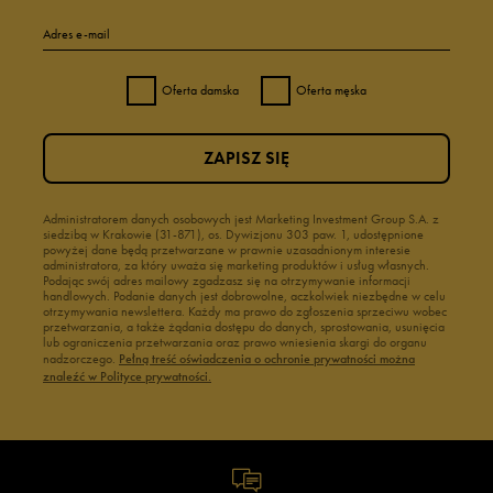
Adres e-mail
Oferta damska
Oferta męska
ZAPISZ SIĘ
Administratorem danych osobowych jest Marketing Investment Group S.A. z
siedzibą w Krakowie (31-871), os. Dywizjonu 303 paw. 1, udostępnione
powyżej dane będą przetwarzane w prawnie uzasadnionym interesie
administratora, za który uważa się marketing produktów i usług własnych.
Podając swój adres mailowy zgadzasz się na otrzymywanie informacji
handlowych. Podanie danych jest dobrowolne, aczkolwiek niezbędne w celu
otrzymywania newslettera. Każdy ma prawo do zgłoszenia sprzeciwu wobec
przetwarzania, a także żądania dostępu do danych, sprostowania, usunięcia
lub ograniczenia przetwarzania oraz prawo wniesienia skargi do organu
nadzorczego.
Pełną treść oświadczenia o ochronie prywatności można
znaleźć w Polityce prywatności.