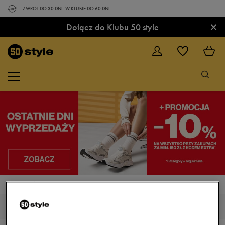
ZWROT DO 30 DNI. W KLUBIE DO 60 DNI.
×
Dołącz do Klubu 50 style
STRONA GŁÓWNA
BUTY
BUTY ZIMOWE
BUTY ZIMOWE FEEWEAR