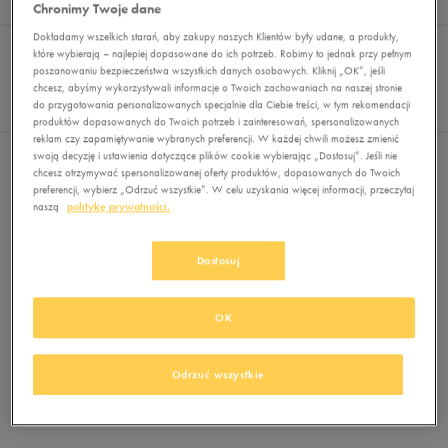
Wyników
0
Chronimy Twoje dane
Dokładamy wszelkich starań, aby zakupy naszych Klientów były udane, a produkty,
Sortuj:
FILTRUJ
REKOMENDOWANE
które wybierają – najlepiej dopasowane do ich potrzeb. Robimy to jednak przy pełnym
Pokaż
poszanowaniu bezpieczeństwa wszystkich danych osobowych. Kliknij „OK”, jeśli
chcesz, abyśmy wykorzystywali informacje o Twoich zachowaniach na naszej stronie
60
do przygotowania personalizowanych specjalnie dla Ciebie treści, w tym rekomendacji
z 0
produktów dopasowanych do Twoich potrzeb i zainteresowań, spersonalizowanych
reklam czy zapamiętywanie wybranych preferencji. W każdej chwili możesz zmienić
swoją decyzję i ustawienia dotyczące plików cookie wybierając „Dostosuj”. Jeśli nie
Nie wybrano filtrów
chcesz otrzymywać spersonalizowanej oferty produktów, dopasowanych do Twoich
preferencji, wybierz „Odrzuć wszystkie”. W celu uzyskania więcej informacji, przeczytaj
naszą
politykę prywatności.
Dostosuj
OK
Brak produktów do wyświetlenia
Zmień kryteria wyszukiwania lub
Odrzuć wszystkie
usuń wybrane filtry