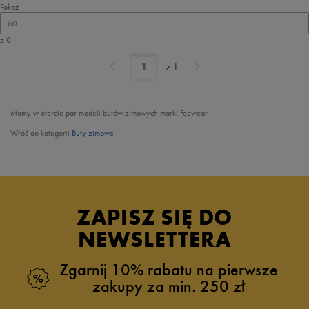
Pokaż
60
z 0
z
1
Mamy w ofercie par modeli butów zimowych marki Feewear.
Wróć do kategorii
Buty zimowe
ZAPISZ SIĘ DO
NEWSLETTERA
Zgarnij 10% rabatu na pierwsze
zakupy za min. 250 zł