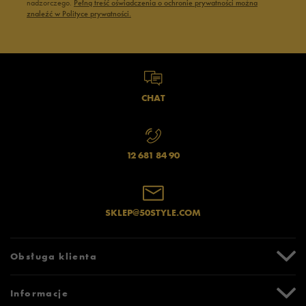
nadzorczego.
Pełną treść oświadczenia o ochronie prywatności można
znaleźć w Polityce prywatności.
CHAT
12 681 84 90
SKLEP@50STYLE.COM
Obsługa klienta
Centrum Pomocy
Informacje
Zwroty i reklamacje