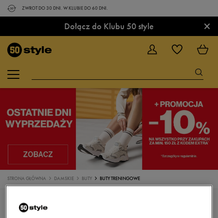
ZWROT DO 30 DNI. W KLUBIE DO 60 DNI.
×
Dołącz do Klubu 50 style
STRONA GŁÓWNA
DAMSKIE
BUTY
BUTY TRENINGOWE
BUTY
SNEAKERSY
TRAMPKI
KLAPKI
SANDAŁY
BUTY DO BIEGANIA