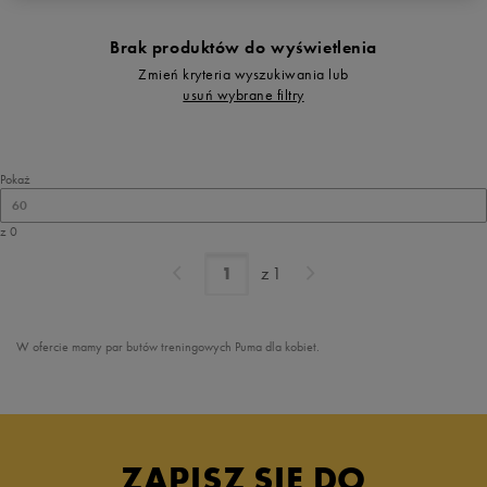
Brak produktów do wyświetlenia
Zmień kryteria wyszukiwania lub
usuń wybrane filtry
Pokaż
60
z 0
z
1
W ofercie mamy par butów treningowych Puma dla kobiet.
ZAPISZ SIĘ DO