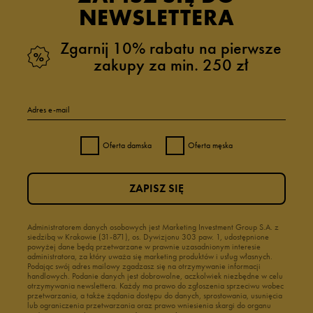
NEWSLETTERA
Zgarnij 10% rabatu na pierwsze
zakupy za min. 250 zł
Adres e-mail
Oferta damska
Oferta męska
ZAPISZ SIĘ
Administratorem danych osobowych jest Marketing Investment Group S.A. z
siedzibą w Krakowie (31-871), os. Dywizjonu 303 paw. 1, udostępnione
powyżej dane będą przetwarzane w prawnie uzasadnionym interesie
administratora, za który uważa się marketing produktów i usług własnych.
Podając swój adres mailowy zgadzasz się na otrzymywanie informacji
handlowych. Podanie danych jest dobrowolne, aczkolwiek niezbędne w celu
otrzymywania newslettera. Każdy ma prawo do zgłoszenia sprzeciwu wobec
przetwarzania, a także żądania dostępu do danych, sprostowania, usunięcia
lub ograniczenia przetwarzania oraz prawo wniesienia skargi do organu