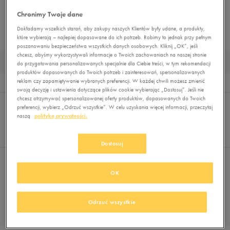
Chronimy Twoje dane
BUTY OUTDOOR
BUTY ZIMOWE
DUŻE ROZMIARY
MUST HAVE
Dokładamy wszelkich starań, aby zakupy naszych Klientów były udane, a produkty,
BUTY LIFESTYLE
które wybierają – najlepiej dopasowane do ich potrzeb. Robimy to jednak przy pełnym
poszanowaniu bezpieczeństwa wszystkich danych osobowych. Kliknij „OK”, jeśli
chcesz, abyśmy wykorzystywali informacje o Twoich zachowaniach na naszej stronie
DAMSKIE BUTY TRENINGOWE PUMA
do przygotowania personalizowanych specjalnie dla Ciebie treści, w tym rekomendacji
produktów dopasowanych do Twoich potrzeb i zainteresowań, spersonalizowanych
reklam czy zapamiętywanie wybranych preferencji. W każdej chwili możesz zmienić
Wyników
0
swoją decyzję i ustawienia dotyczące plików cookie wybierając „Dostosuj”. Jeśli nie
chcesz otrzymywać spersonalizowanej oferty produktów, dopasowanych do Twoich
Sortuj:
FILTRUJ
REKOMENDOWANE
preferencji, wybierz „Odrzuć wszystkie”. W celu uzyskania więcej informacji, przeczytaj
Pokaż
naszą
politykę prywatności.
60
z 0
Dostosuj
Nie wybrano filtrów
OK
Odrzuć wszystkie