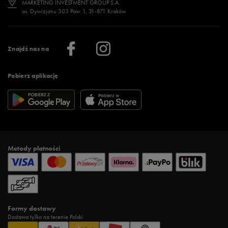
MARKETING INVESTMENT GROUP S.A.
os. Dywizjonu 303 Paw. 1, 31-871 Kraków
Więcej >
Klub 50 style
Regulamin sklepu 50 style
Praca
Regulamin aplikacji 50 style
Informacje o firmie
Więcej regulaminów >
Znajdź nas na
Pobierz aplikację
Metody płatności
Formy dostawy
Dostawa tylko na terenie Polski