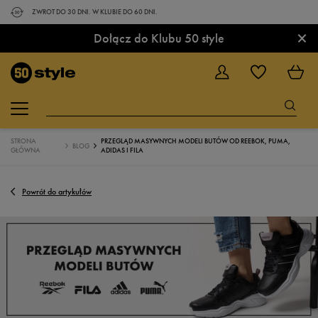
ZWROT DO 30 DNI. W KLUBIE DO 60 DNI.
×
Dołącz do Klubu 50 style
STRONA
PRZEGLĄD MASYWNYCH MODELI BUTÓW OD REEBOK, PUMA,
BLOG
GŁÓWNA
ADIDAS I FILA
Powrót do artykułów