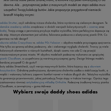
dawna. Ale… przynajmniej jeden z masywnych modeli ze stajni adidas musi
uzupełnić Twoją kolekcję butów. Jakie propozycje przygotował niemiecki
brand? Między innymi:
adidas Strutter
, czyli odrobinę niższa cholewka, która wyróżnia się ciekawym designem. Te
damskie sneakersy adidas
znajdziesz w dwóch wersjach kolorystycznych –
czarnej
oraz
białej
. Twoją uwagę z pewnością przykuje miękka wyściółka, która perfekcyjnie dopasuje się
do stóp. Mocnym elementem jest solidna, falowana podeszwa z elastycznej pianki EVA. Co
powiesz na taki design?
obuwie adidas Crazychaos
vs.
adidas 90s Valasion
– obydwa modele przyciągają spojrzenia.
Nie tylko za sprawą solidnej podeszwy, ale i ciekawego wyglądu cholewki. Tworzy ją wiele
kolorowych elementów o różnych kształtach, dzięki czemu nie uda Ci się przejść
niezauważonym przez miasto. W obydwu modelach podeszwę wykonano ze sprężystej
pianki Cloudfoam
, a uzupełniono ją warstwą przyczepnej gumy. Design którego modelu
bardziej przypadł Ci do gustu?
buty adidas Streetcheck, czyli wersja masywnych butów, która kojarzy się z
obuwiem
koszykarskim
. Odrobinę podwyższona, dynamiczna cholewka zadba o stabilizację kostki, a
miękki i watowany kołnierz zapewni komfort nawet w trakcie długich dni. Tekstylna wyściółka
to gwarancja przewiewności, jakiej potrzebują Twoje stopy w trakcie treningu. Oprócz tego
zastosowano również
antybakteryjną wkładkę Ortholite
. Podeszwę środkową tworzy pianka
Cloudfoam, a zewnętrzną – guma Adiwear.
Wybierz swoje daddy shoes adidas