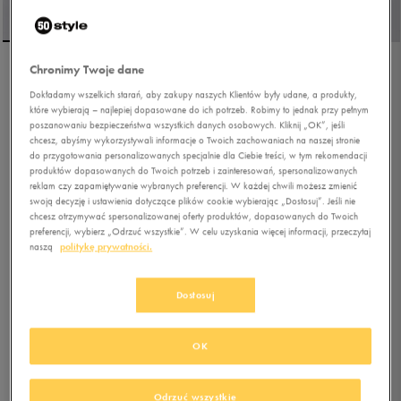
Chronimy Twoje dane
PUMA RICKIE JR
Dokładamy wszelkich starań, aby zakupy naszych Klientów były udane, a produkty,
które wybierają – najlepiej dopasowane do ich potrzeb. Robimy to jednak przy pełnym
poszanowaniu bezpieczeństwa wszystkich danych osobowych. Kliknij „OK”, jeśli
chcesz, abyśmy wykorzystywali informacje o Twoich zachowaniach na naszej stronie
5.0
(
35
)
do przygotowania personalizowanych specjalnie dla Ciebie treści, w tym rekomendacji
104,99
zł
z Vat
produktów dopasowanych do Twoich potrzeb i zainteresowań, spersonalizowanych
reklam czy zapamiętywanie wybranych preferencji. W każdej chwili możesz zmienić
119,99
zł
-13%
(najniższa cena z 30 dni przed obniżką)
swoją decyzję i ustawienia dotyczące plików cookie wybierając „Dostosuj”. Jeśli nie
149,99
zł
-30%
(cena bezpośrednio przed promocją)
chcesz otrzymywać spersonalizowanej oferty produktów, dopasowanych do Twoich
preferencji, wybierz „Odrzuć wszystkie”. W celu uzyskania więcej informacji, przeczytaj
+ 750 PKT W
KLUBIE 50 STYLE
naszą
politykę prywatności.
Kolor:
czarny
Dostosuj
OK
Odrzuć wszystkie