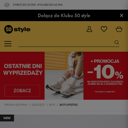
ZWROT DO 30 DNI. W KLUBIE DO 60 DNI.
×
Dołącz do Klubu 50 style
STRONA GŁÓWNA
DZIECIĘCE
BUTY
BUTY LIFESTYLE
NEW