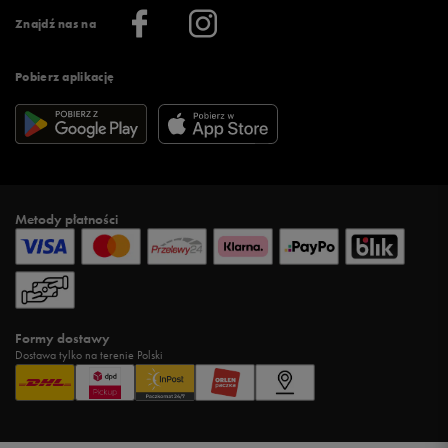
Informacje o firmie
Więcej regulaminów >
Znajdź nas na
Pobierz aplikację
Metody płatności
Formy dostawy
Dostawa tylko na terenie Polski