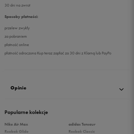
30 dni na zwrot
Sposoby płatności:
przelew zwykły
za pobraniem
płatność online
płatność odroczona Kup teraz zapłać za 30 dni z Klarną lub PayPo
Opinie
5.0
Popularne kolekcje
opinii klientów
35
z całego okresu
Nike Air Max
adidas Tensaur
zebranych i zweryfikowanych przez
Reebok Glide
Reebok Classic