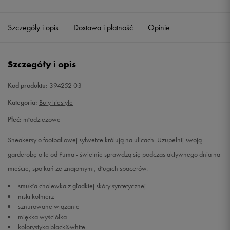
Szczegóły i opis
Dostawa i płatność
Opinie
Szczegóły i opis
Kod produktu:
394252 03
Kategoria:
Buty lifestyle
Płeć:
młodzieżowe
Sneakersy o footballowej sylwetce królują na ulicach. Uzupełnij swoją
garderobę o te od Puma - świetnie sprawdzą się podczas aktywnego dnia na
mieście, spotkań ze znajomymi, długich spacerów.
smukła cholewka z gładkiej skóry syntetycznej
niski kołnierz
sznurowane wiązanie
miękka wyściółka
kolorystyka black&white