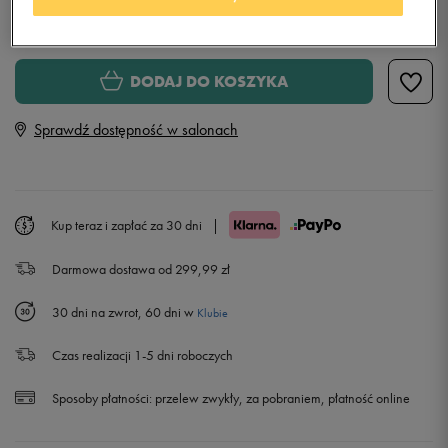
Wybierz rozmiar
Rozmiary EU
Rozmiary US
DODAJ DO KOSZYKA
35,5
22 cm
Sprawdź dostępność w salonach
36
22,5 cm
37
23 cm
Kup teraz i zapłać za 30 dni
|
Darmowa dostawa od 299,99 zł
37,5
23,5 cm
30 dni na zwrot, 60 dni w
Klubie
38
24 cm
Powiadom o dostępności
Czas realizacji 1-5 dni roboczych
38,5
24,5 cm
Powiadom o dostępności
Sposoby płatności:
przelew zwykły, za pobraniem, płatność online
39
25 cm
Powiadom o dostępności