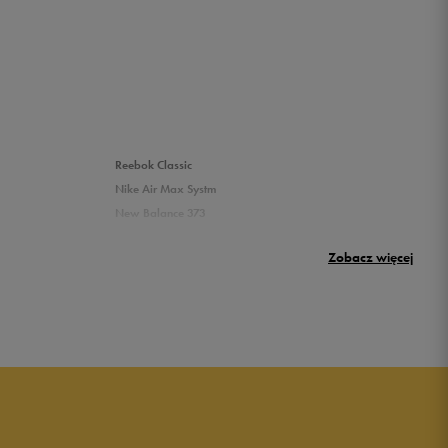
Reebok Classic
Nike Air Max Systm
New Balance 373
Umbro Griffin
Zobacz więcej
New Balance 500
Puma sneakersy męskie
Buty adidas męskie
Buty męskie czarne
Buty męskie Nike