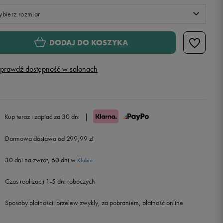
bierz rozmiar
Rozmiary EU
Rozmiary US
DODAJ DO KOSZYKA
40,5
26 cm
Powiadom o dostępności
prawdź dostępność w salonach
41
26,5 cm
42
27 cm
Kup teraz i zapłać za 30 dni
|
42,5
27,5 cm
Darmowa dostawa od 299,99 zł
30 dni na zwrot, 60 dni w
43
28 cm
Klubie
Czas realizacji 1-5 dni roboczych
44
28,5 cm
Sposoby płatności:
przelew zwykły, za pobraniem, płatność online
44,5
29 cm