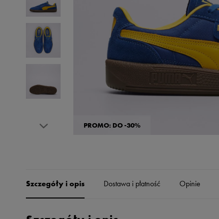
Skechers
Timberland
Umbro
Under Armour
Up8
U.S. Polo ASSN.
Vans
PROMO: DO -30%
Szczegóły i opis
Dostawa i płatność
Opinie