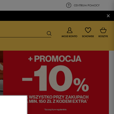
CENTRUM POMOCY
×
MOJE KONTO
SCHOWEK
KOSZYK
BUTY DLA CHŁOPCA
BUTY DLA DZIEWCZYNKI
0-4 lat
0-4 lat
4-8 lat
4-8 lat
9-16 lat
9-16 lat