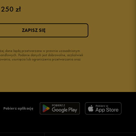
Buty męskie 42
 250 zł
Buty męskie 46
ZAPISZ SIĘ
wyżej dane będą przetwarzane w prawnie uzasadnionym
i handlowych. Podanie danych jest dobrowolne, aczkolwiek
owania, usunięcia lub ograniczenia przetwarzania oraz
Pobierz aplikację