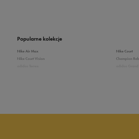
Produkt nie posia
Popularne kolekcje
Nike Air Max
Nike Court
Nike Court Vision
Champion Re
adidas Terrex
adidas Grand 
Puma Caven
Vans Filmore
adidas Breaknet
Skechers Uno
Zobacz również
Białe sneakersy męskie
Czarne sneake
Sneakersy zimowe męskie
Sneakersy nisk
Buty Fila męskie
Białe buty męs
Buty czerwone męskie
Buty niebieski