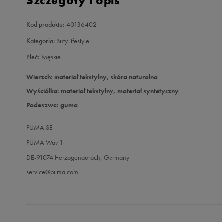
Szczegóły i opis
Kod produktu:
40136402
Kategoria:
Buty lifestyle
Płeć:
Męskie
Wierzch: materiał tekstylny, skóra naturalna
Wyściółka: materiał tekstylny, materiał syntetyczny
Podeszwa: guma
PUMA SE
PUMA Way 1
DE-91074 Herzogenaurach, Germany
service@puma.com