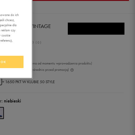
asowane do ich
śli chcesz,
MA PALERMO VINTAGE
ecjalnie dla
 reklam czy
DATE
w cookie
eferencji,
0.0
(
0
)
7,49
zł
z Vat
OK
99
zł
-6%
(najniższa cena od momentu wprowadzenia produktu)
99
zł
-25%
(cena bezpośrednio przed promocją)
+ 1650 PKT W
KLUBIE 50 STYLE
r:
niebieski