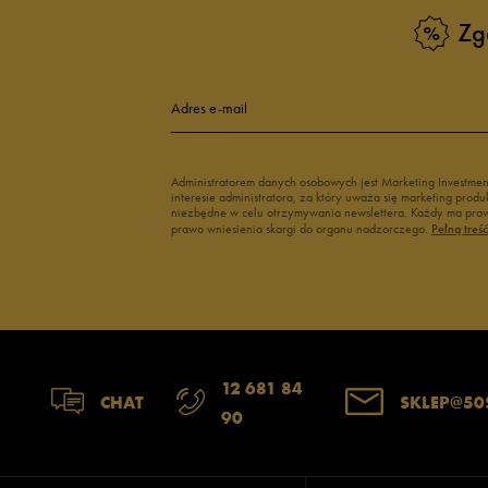
Buty męskie Puma
Buty męskie w
Zg
Buty męskie 43
Buty męskie 4
Adres e-mail
Administratorem danych osobowych jest Marketing Investme
interesie administratora, za który uważa się marketing pro
niezbędne w celu otrzymywania newslettera. Każdy ma prawo
prawo wniesienia skargi do organu nadzorczego.
Pełną treś
12 681 84
CHAT
SKLEP@50
90